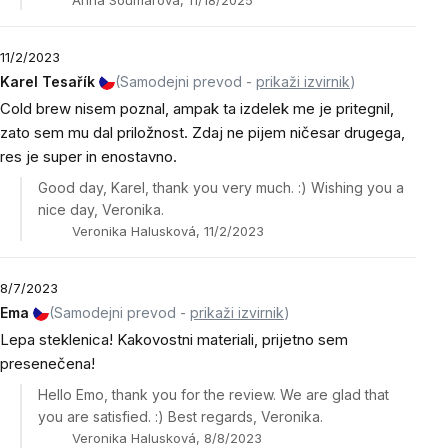
Anna Soumarová, 11/18/2025
11/2/2023
Karel Tesařík
(Samodejni prevod -
prikaži izvirnik
)
Cold brew nisem poznal, ampak ta izdelek me je pritegnil,
zato sem mu dal priložnost. Zdaj ne pijem ničesar drugega,
res je super in enostavno.
Good day, Karel, thank you very much. :) Wishing you a
nice day, Veronika.
Veronika Halusková, 11/2/2023
8/7/2023
Ema
(Samodejni prevod -
prikaži izvirnik
)
Lepa steklenica! Kakovostni materiali, prijetno sem
presenečena!
Hello Emo, thank you for the review. We are glad that
you are satisfied. :) Best regards, Veronika.
Veronika Halusková, 8/8/2023