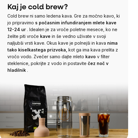
Kaj je cold brew?
Cold brew ni samo ledena kava. Gre za močno kavo, ki
jo pripravimo
s počasnim infundiranjem mlete kave
12-24 ur
. Idealen je za vroče poletne mesece, ko ne
želite piti vroče
kave
in še vedno uživate v svoji
najljubši vrsti kave. Okus kave je polnejši in kava
nima
tako kiselkastega prizvoka,
kot ga ima kava prelita z
vročo vodo. Zvečer samo dajte mleto
kavo
v filter
steklenice, pokrijte z vodo in postavite
čez noč v
hladilnik
.