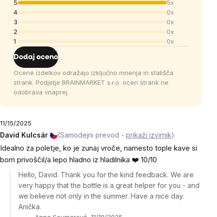
5
5x
4
0x
3
0x
2
0x
1
0x
Dodaj oceno
Ocene izdelkov odražajo izključno mnenja in stališča
strank. Podjetje BRAINMARKET s.r.o. ocen strank ne
odobrava vnaprej.
11/15/2025
David Kulcsár
(Samodejni prevod -
prikaži izvirnik
)
Idealno za poletje, ko je zunaj vroče, namesto tople kave si
bom privoščil/a lepo hladno iz hladilnika ❤️ 10/10
Hello, David. Thank you for the kind feedback. We are
very happy that the bottle is a great helper for you - and
we believe not only in the summer. Have a nice day.
Anička.