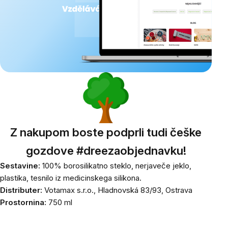
Z nakupom boste podprli tudi češke
gozdove #dreezaobjednavku!
Sestavine:
100% borosilikatno steklo, nerjaveče jeklo,
plastika, tesnilo iz medicinskega silikona.
Distributer:
Votamax s.r.o., Hladnovská 83/93, Ostrava
Prostornina:
750 ml