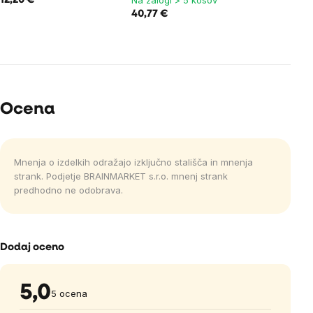
Na zalogi > 5 kosov
12,20 €
40,77 €
Ocena
Mnenja o izdelkih odražajo izključno stališča in mnenja
strank. Podjetje BRAINMARKET s.r.o. mnenj strank
predhodno ne odobrava.
Dodaj oceno
5,0
5 ocena