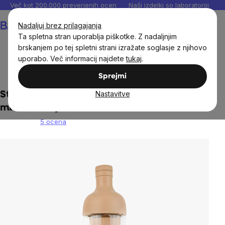
Preskoči
Več kot 200.000 preverjenih ocen
Naši izdelki so laboratorijsko te
na
Košarica
Nadaljuj brez prilagajanja
vsebino
Ta spletna stran uporablja piškotke. Z nadaljnjim
brskanjem po tej spletni strani izražate soglasje z njihovo
uporabo. Več informacij najdete
tukaj
.
Dom
Posode za hrano, steklenice, šejkerji, torbe
Sprejmi
Nastavitve
Steklenička BrainMax Pure® Cold Brew, 750
ml - svetlo rjava
5 ocena