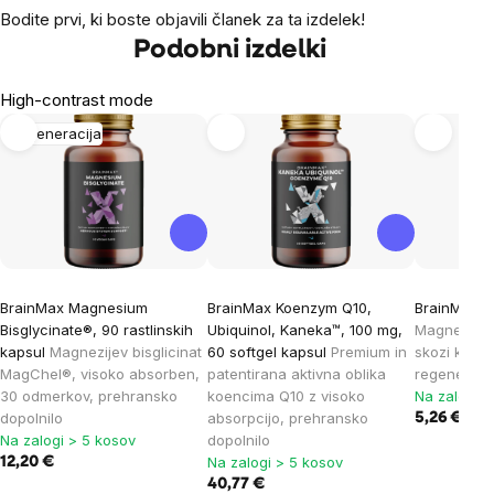
Bodite prvi, ki boste objavili članek za ta izdelek!
Podobni izdelki
High-contrast mode
Regeneracija
BrainMax Magnesium
BrainMax Koenzym Q10,
BrainMax E
Bisglycinate®, 90 rastlinskih
Ubiquinol, Kaneka™, 100 mg,
Magnezij, k
kapsul
Magnezijev bisglicinat
60 softgel kapsul
Premium in
skozi kožo
MagChel®, visoko absorben,
patentirana aktivna oblika
regeneraci
30 odmerkov, prehransko
koencima Q10 z visoko
Na zalogi >
dopolnilo
absorpcijo, prehransko
5,26 €
Na zalogi > 5 kosov
dopolnilo
Na zalogi > 5 kosov
12,20 €
40,77 €