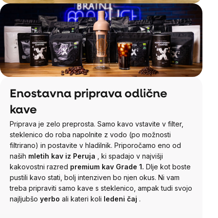
Enostavna priprava odlične
kave
Priprava je zelo preprosta. Samo kavo vstavite v filter,
steklenico do roba napolnite z vodo (po možnosti
filtrirano) in postavite v hladilnik. Priporočamo eno od
naših
mletih kav iz Peruja
, ki spadajo v najvišji
kakovostni razred
premium kav Grade 1.
Dlje kot boste
pustili kavo stati, bolj intenziven bo njen okus. Ni vam
treba pripraviti samo kave s steklenico, ampak tudi svojo
najljubšo
yerbo
ali kateri koli
ledeni čaj
.