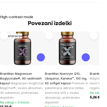
High-contrast mode
Povezani izdelki
Regeneracija
BrainMax Magnesium
BrainMax Koenzym Q10,
BrainMax E
Bisglycinate®, 90 rastlinskih
Ubiquinol, Kaneka™, 100 mg,
Magnezij, k
kapsul
Magnezijev bisglicinat
60 softgel kapsul
Premium in
skozi kožo
MagChel®, visoko absorben,
patentirana aktivna oblika
regeneraci
30 odmerkov, prehransko
koencima Q10 z visoko
Na zalogi >
dopolnilo
absorpcijo, prehransko
5,26 €
Na zalogi > 5 kosov
dopolnilo