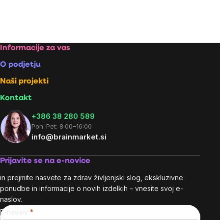
Footer
Informacije za vas
O podjetju
Naši projekti
Kontakt
+386 38 280 589
Pon-Pet: 8:00–16:00
info@brainmarket.si
Prijavite se na e-novice
in prejmite nasvete za zdrav življenjski slog, ekskluzivne
ponudbe in informacije o novih izdelkih – vnesite svoj e-
naslov.
E-naslov