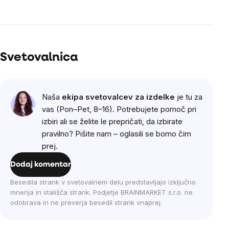
Svetovalnica
Naša
ekipa svetovalcev za izdelke
je tu za
vas (Pon–Pet, 8–16). Potrebujete pomoč pri
izbiri ali se želite le prepričati, da izbirate
pravilno? Pišite nam – oglasili se bomo čim
prej.
Dodaj komentar
Besedila strank v svetovalnem delu predstavljajo izključno
mnenja in stališča strank. Podjetje BRAINMARKET s.r.o. ne
odobrava in ne preverja besedil strank vnaprej.