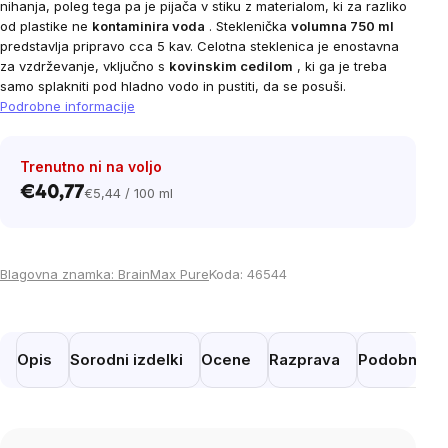
nihanja, poleg tega pa je pijača v stiku z materialom, ki za razliko
od plastike ne
kontaminira voda
. Steklenička
volumna 750 ml
predstavlja pripravo cca 5 kav. Celotna steklenica je enostavna
za vzdrževanje, vključno s
kovinskim cedilom
, ki ga je treba
samo splakniti pod hladno vodo in pustiti, da se posuši.
Podrobne informacije
Trenutno ni na voljo
€40,77
€5,44 / 100 ml
Cena
na
enoto:
Blagovna znamka:
BrainMax Pure
Koda:
46544
Opis
Sorodni izdelki
Ocene
Razprava
Podobni izd