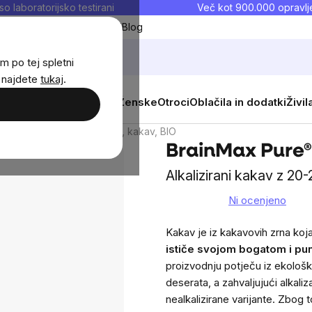
so laboratorijsko testirani
Več kot 900.000 opravlje
Moji priljubljeni
Blog
m po tej spletni
j najdete
tukaj
.
 prehrana
Novosti
Moški
Ženske
Otroci
Oblačila in dodatki
Živil
BrainMax Pure® Cacao, kakav, BIO
BrainMax Pure®
Alkalizirani kakav z 2
Ni ocenjeno
The
average
Kakav je iz kakavovih zrna koj
product
ističe svojom bogatom i p
rating
proizvodnju potječu iz ekološk
is
deserata, a zahvaljujući alkaliz
0,0
nealkalizirane varijante. Zbog 
out