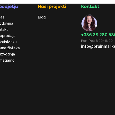
podjetju
Naši projekti
Kontakt
nas
Blog
odovina
takti
+386 38 280 58
leprodaja
Pon-Pet: 8:00–16:00
BrainMaxu
info@brainmarke
tna živilska
izvodnja
magamo