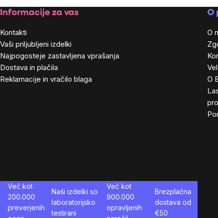
Footer
Informacije za vas
O 
Kontakti
O 
Vaši priljubljeni izdelki
Zg
Najpogosteje zastavljena vprašanja
Kon
Dostava in plačila
Ve
Reklamacije in vračilo blaga
O 
Las
pro
Po
Več kot
Več kot
Naši izdelki so
Brezplačna
200.000
900.000
laboratorijsko
dostava od
preverjenih
opravljenih
testirani
€
50