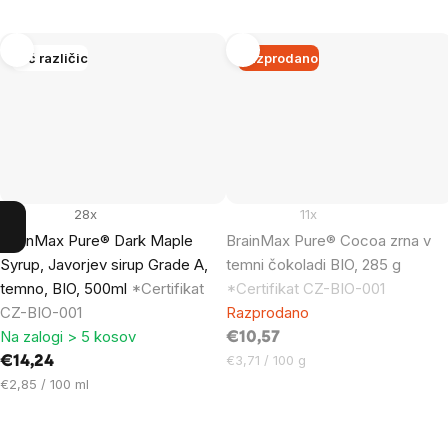
Več različic
Razprodano
28x
11x
BrainMax Pure® Dark Maple
BrainMax Pure® Cocoa zrna v
Syrup, Javorjev sirup Grade A,
temni čokoladi BIO, 285 g
temno, BIO, 500ml
*Certifikat
*Certifikat CZ-BIO-001
CZ-BIO-001
Razprodano
Na zalogi > 5 kosov
€10,57
Cena
€3,71 / 100 g
€14,24
na
Cena
€2,85 / 100 ml
enoto:
na
enoto: