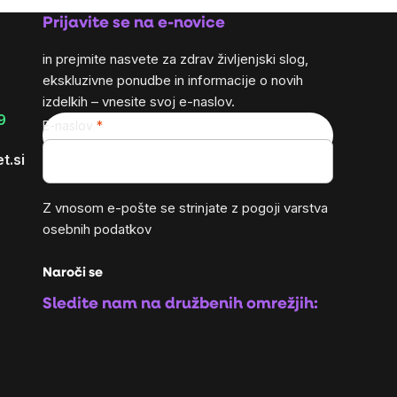
Prijavite se na e-novice
in prejmite nasvete za zdrav življenjski slog,
ekskluzivne ponudbe in informacije o novih
izdelkih – vnesite svoj e-naslov.
9
E-naslov
t.si
Z vnosom e-pošte se strinjate z
pogoji varstva
osebnih podatkov
Naroči se
Sledite nam na družbenih omrežjih: