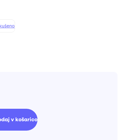
zkušeno
Cena
na
noto:
daj v košarico