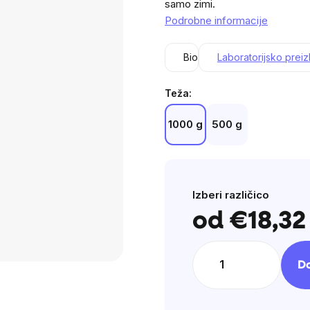
samo zimi.
of
Podrobne informacije
5
stars.
Bio
Laboratorijsko prei
Teža:
1000 g
500 g
Izberi različico
od
€18,32
e
Do