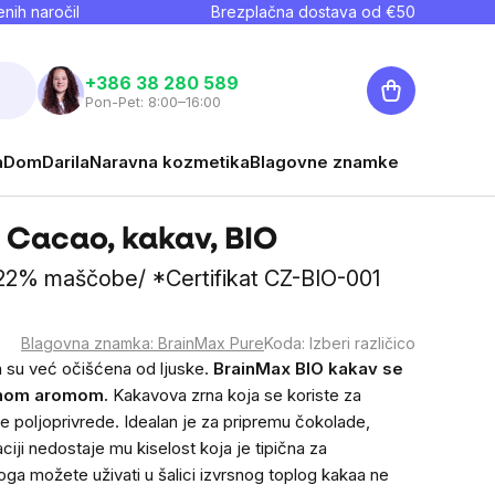
nih naročil
Brezplačna dostava od €
50
Košarica
+386 38 280 589
Pon-Pet: 8:00–16:00
a
Dom
Darila
Naravna kozmetika
Blagovne znamke
 Cacao, kakav, BIO
0-22% maščobe/ *Certifikat CZ-BIO-001
Blagovna znamka:
BrainMax Pure
Koda:
Izberi različico
a su već očišćena od ljuske.
BrainMax BIO kakav se
unom aromom.
Kakavova zrna koja se koriste za
e poljoprivrede. Idealan je za pripremu čokolade,
aciji nedostaje mu kiselost koja je tipična za
toga možete uživati u šalici izvrsnog toplog kakaa ne