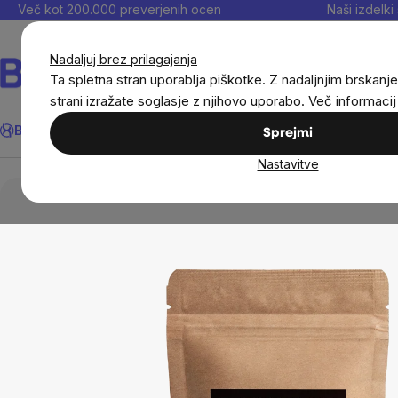
Preskoči
Več kot 200.000 preverjenih ocen
Naši izdelki 
na
vsebino
Nadaljuj brez prilagajanja
Ta spletna stran uporablja piškotke. Z nadaljnjim brskanje
strani izražate soglasje z njihovo uporabo. Več informaci
Išči
BrainMax®
Poletje
Prihrani
Cilji
Prehranska dopolnila in
Sprejmi
Nastavitve
Živila
Pijače
Kakav in kakavne mešanice