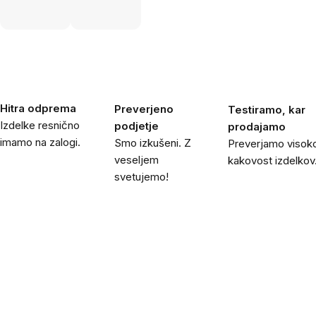
Hitra odprema
Preverjeno
Testiramo, kar
Izdelke resnično
podjetje
prodajamo
imamo na zalogi.
Smo izkušeni. Z
Preverjamo visok
veseljem
kakovost izdelkov
svetujemo!