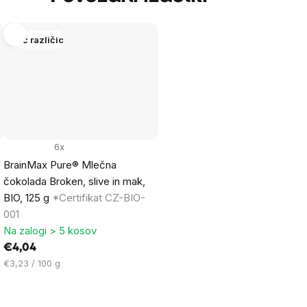
Več različic
6x
BrainMax Pure® Mlečna
čokolada Broken, slive in mak,
BIO, 125 g
*Certifikat CZ-BIO-
001
Na zalogi > 5 kosov
€4,04
Cena
€3,23 / 100 g
na
enoto: