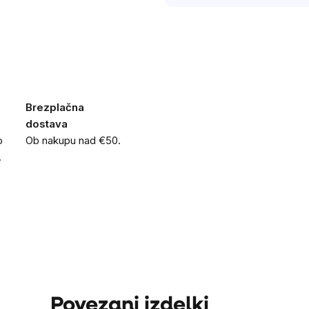
Brezplačna
dostava
o
Ob nakupu nad €50.
.
Povezani izdelki