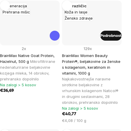
enoto:
Regeneracija
Več različic
Prehrana mišic
Koža in lasje
Žensko zdravje
Podrobnost
2x
129x
BrainMax Native Goat Protein,
BrainMax Women Beauty
Hazelnut, 500 g
Mikrofiltrirane
Protein®, beljakovine za ženske
nedenaturirane beljakovine
s kolagenom, keratinom in
kozjega mleka, 14 obrokov,
vitamini, 1000 g
prehransko dopolnilo
Najkakovostnejše naravne
Na zalogi > 5 kosov
sirotkine beljakovine z
vrhunskim kolagenom Naticol®
€36,69
in drugimi sestavinami, 28
obrokov, prehransko dopolnilo
Na zalogi > 5 kosov
€40,77
Cena
€4,08 / 100 g
na