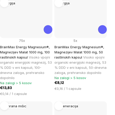
enoto:
Energija
Energija
75x
5x
BrainMax Energy Magnesium®,
BrainMax Energy Magnesium®,
Magnezijev Malat 1000 mg, 100
Magnezijev Malat 1000 mg, 50
rastlinskih kapsul
Visoko vpojni
rastlinskih kapsul
Visoko vpojni
organski energijski magnezij, 53
organski energijski magnezij, 53
% DDD v eni kapsuli, 100-
% DDD v eni kapsuli, 50-dnevna
dnevna zaloga, prehransko
zaloga, prehransko dopolnilo
dopolnilo
Na zalogi > 5 kosov
Na zalogi > 5 kosov
€8,12
€13,83
Cena
€0,16 / 1 capsule
Cena
na
€0,14 / 1 capsule
na
enoto:
enoto:
Prehrana mišic
Regeneracija