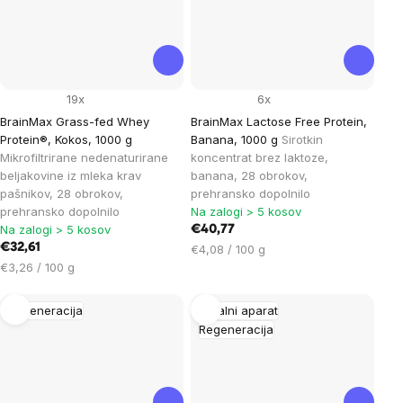
19x
6x
BrainMax Grass-fed Whey
BrainMax Lactose Free Protein,
Protein®, Kokos, 1000 g
Banana, 1000 g
Sirotkin
Mikrofiltrirane nedenaturirane
koncentrat brez laktoze,
beljakovine iz mleka krav
banana, 28 obrokov,
pašnikov, 28 obrokov,
prehransko dopolnilo
prehransko dopolnilo
Na zalogi > 5 kosov
Na zalogi > 5 kosov
€40,77
€32,61
Cena
€4,08 / 100 g
Cena
na
€3,26 / 100 g
na
enoto:
enoto:
Regeneracija
Gibalni aparat
Regeneracija