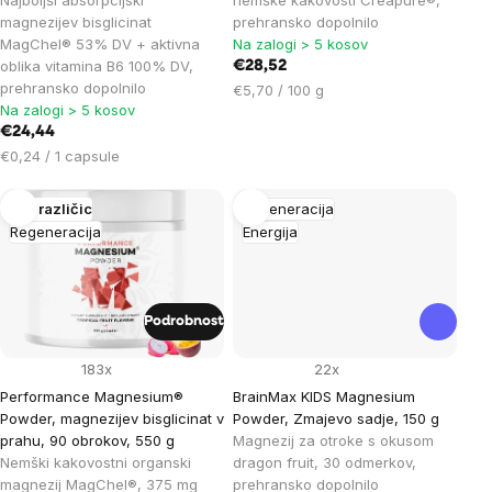
Najboljši absorpcijski
nemške kakovosti Creapure®,
magnezijev bisglicinat
prehransko dopolnilo
MagChel® 53% DV + aktivna
Na zalogi > 5 kosov
oblika vitamina B6 100% DV,
€28,52
prehransko dopolnilo
Cena
€5,70 / 100 g
Na zalogi > 5 kosov
na
€24,44
enoto:
Cena
€0,24 / 1 capsule
na
enoto:
Več različic
Regeneracija
Regeneracija
Energija
Podrobnost
183x
22x
Performance Magnesium®
BrainMax KIDS Magnesium
Powder, magnezijev bisglicinat v
Powder, Zmajevo sadje, 150 g
prahu, 90 obrokov, 550 g
Magnezij za otroke s okusom
Nemški kakovostni organski
dragon fruit, 30 odmerkov,
magnezij MagChel®, 375 mg
prehransko dopolnilo