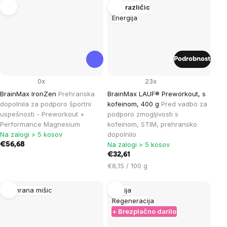
enoto:
Več različic
Energija
Podrobnost
0x
23x
BrainMax IronZen
Prehranska
BrainMax LAUF® Preworkout, s
dopolnila za podporo športni
kofeinom, 400 g
Pred vadbo za
uspešnosti - Preworkout +
podporo zmogljivosti s
Performance Magnesium
kofeinom, STIM, prehransko
Na zalogi > 5 kosov
dopolnilo
Na zalogi > 5 kosov
€56,68
€32,61
Cena
€8,15 / 100 g
na
enoto:
Prehrana mišic
Akcija
Regeneracija
+ Brezplačno darilo