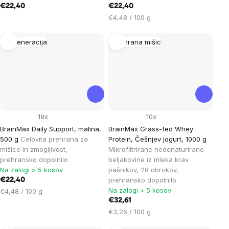
€22,40
€22,40
Cena
€4,48 / 100 g
na
enoto:
Regeneracija
Prehrana mišic
19x
10x
BrainMax Daily Support, malina,
BrainMax Grass-fed Whey
500 g
Celovita prehrana za
Protein, Češnjev jogurt, 1000 g
mišice in zmogljivost,
Mikrofiltrirane nedenaturirane
prehransko dopolnilo
beljakovine iz mleka krav
Na zalogi > 5 kosov
pašnikov, 28 obrokov,
prehransko dopolnilo
€22,40
Na zalogi > 5 kosov
Cena
€4,48 / 100 g
na
€32,61
enoto:
Cena
€3,26 / 100 g
na