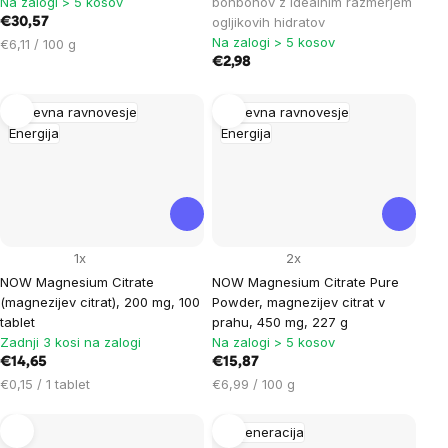
Na zalogi > 5 kosov
bonbonov z idealnim razmerjem
ogljikovih hidratov
€30,57
Na zalogi > 5 kosov
Cena
€6,11 / 100 g
na
€2,98
enoto:
Duševna ravnovesje
Duševna ravnovesje
Energija
Energija
1x
2x
NOW Magnesium Citrate
NOW Magnesium Citrate Pure
(magnezijev citrat), 200 mg, 100
Powder, magnezijev citrat v
tablet
prahu, 450 mg, 227 g
Zadnji 3 kosi na zalogi
Na zalogi > 5 kosov
€14,65
€15,87
Cena
Cena
€0,15 / 1 tablet
€6,99 / 100 g
na
na
enoto:
enoto:
Regeneracija