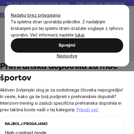
Preskoči
Več kot 200.000 preverjenih ocen
Naši izdelki so laboratorijsko te
na
Košarica
Nadaljuj brez prilagajanja
vsebino
Ta spletna stran uporablja piškotke. Z nadaljnjim
brskanjem po tej spletni strani izražate soglasje z njihovo
uporabo. Več informacij najdete
tukaj
.
Prehranska dopolnila in prehrana
Športna prehrana
Sprejmi
Športna prehrana po športih
Prehranska dopolnila za moč
športov
Nastavitve
Prehranska dopolnila za moč
športov
Aktiven življenjski slog je za sodobnega človeka nepogrešljiv!
In veste, kako ga še bolj podpreti s prehranskimi dopolnili?
Intenzivni trening si zasluži specifična prehranska dopolnila in
prav takšna boste našli v tej kategoriji.
Prikaži več
NAJBOLJ PRODAJANO
High-contrast mode