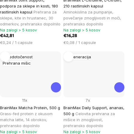
podpora za sklepe in kosti, 180
210 rastlinskih kapsul
rastlinskih kapsul
Prehrana za
Aminokislina za pumpanje,
sklepe, kite in hrustanec, 30
povečanje zmogljivosti in moči,
odmerkov, prehransko dopolnilo
prehransko dopolnilo
Na zalogi > 5 kosov
Na zalogi > 5 kosov
€42,81
€16,28
Cena
Cena
€0,24 / 1 capsule
€0,08 / 1 capsule
na
na
enoto:
enoto:
Osredotočenost
Regeneracija
Prehrana mišic
11x
7x
BrainMax Matcha Protein, 500 g
BrainMax Daily Support, ananas,
Grass-fed protein z okusom
500 g
Celovita prehrana za
matcha latte, 14 obrokov,
mišice in zmogljivost,
prehransko dopolnilo
prehransko dopolnilo
Na zalogi > 5 kosov
Na zalogi > 5 kosov