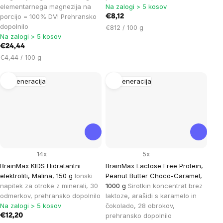
elementarnega magnezija na
Na zalogi > 5 kosov
porcijo = 100% DV! Prehransko
€8,12
dopolnilo
Cena
€812 / 100 g
Na zalogi > 5 kosov
na
€24,44
enoto:
Cena
€4,44 / 100 g
na
enoto:
Regeneracija
Regeneracija
14x
5x
BrainMax KIDS Hidratantni
BrainMax Lactose Free Protein,
elektroliti, Malina, 150 g
Ionski
Peanut Butter Choco-Caramel,
napitek za otroke z minerali, 30
1000 g
Sirotkin koncentrat brez
odmerkov, prehransko dopolnilo
laktoze, arašidi s karamelo in
Na zalogi > 5 kosov
čokolado, 28 obrokov,
prehransko dopolnilo
€12,20