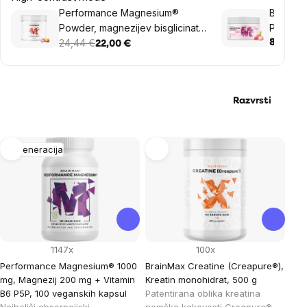
Performance Magnesium®
BrainMa
Powder, magnezijev bisglicinat v
Powder,
prahu, 90 obrokov, 550 g
24,44 €
8,12 €
22,00 €
Razvrsti
List
Regeneracija
of
products
1147x
100x
Performance Magnesium® 1000
BrainMax Creatine (Creapure®),
mg, Magnezij 200 mg + Vitamin
Kreatin monohidrat, 500 g
B6 P5P, 100 veganskih kapsul
Patentirana oblika kreatina