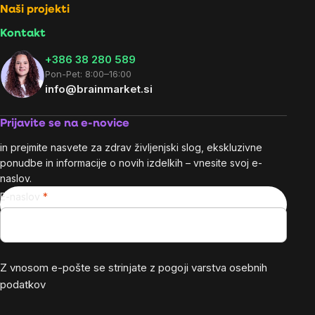
Naši projekti
Kontakt
+386 38 280 589
Pon-Pet: 8:00–16:00
info@brainmarket.si
Prijavite se na e-novice
in prejmite nasvete za zdrav življenjski slog, ekskluzivne
ponudbe in informacije o novih izdelkih – vnesite svoj e-
naslov.
E-naslov
Z vnosom e-pošte se strinjate z
pogoji varstva osebnih
podatkov