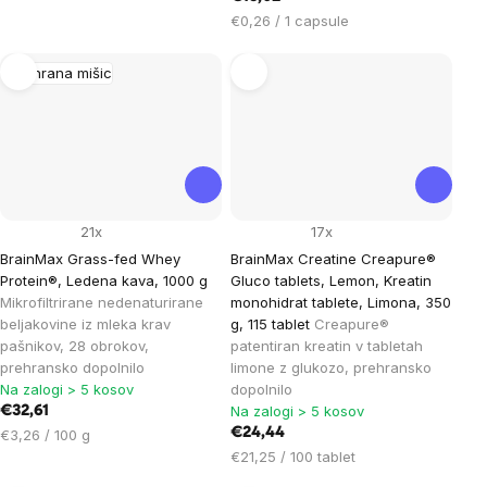
enoto:
Cena
€0,26 / 1 capsule
na
enoto:
Prehrana mišic
21x
17x
BrainMax Grass-fed Whey
BrainMax Creatine Creapure®
Protein®, Ledena kava, 1000 g
Gluco tablets, Lemon, Kreatin
Mikrofiltrirane nedenaturirane
monohidrat tablete, Limona, 350
beljakovine iz mleka krav
g, 115 tablet
Creapure®
pašnikov, 28 obrokov,
patentiran kreatin v tabletah
prehransko dopolnilo
limone z glukozo, prehransko
Na zalogi > 5 kosov
dopolnilo
Na zalogi > 5 kosov
€32,61
Cena
€24,44
€3,26 / 100 g
na
Cena
€21,25 / 100 tablet
enoto:
na