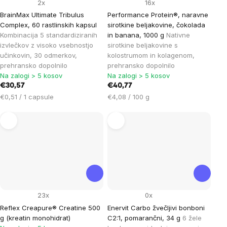
2x
16x
BrainMax Ultimate Tribulus
Performance Protein®, naravne
Complex, 60 rastlinskih kapsul
sirotkine beljakovine, čokolada
Kombinacija 5 standardiziranih
in banana, 1000 g
Nativne
izvlečkov z visoko vsebnostjo
sirotkine beljakovine s
učinkovin, 30 odmerkov,
kolostrumom in kolagenom,
prehransko dopolnilo
prehransko dopolnilo
Na zalogi > 5 kosov
Na zalogi > 5 kosov
€30,57
€40,77
Cena
Cena
€0,51 / 1 capsule
€4,08 / 100 g
na
na
enoto:
enoto:
23x
0x
Reflex Creapure® Creatine 500
Enervit Carbo žvečljivi bonboni
g (kreatin monohidrat)
C2:1, pomarančni, 34 g
6 žele