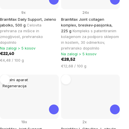
9x
24x
BrainMax Daily Support, zeleno
BrainMax Joint collagen
jabolko, 500 g
Celovita
komplex, breskev-pasijonka,
prehrana za mišice in
225 g
Kompleks s patentiranim
zmogljivost, prehransko
kolagenom za podporo sklepom
dopolnilo
in kostem, 30 odmerkov,
Na zalogi > 5 kosov
prehransko dopolnilo
Na zalogi > 5 kosov
€22,40
Cena
€28,52
€4,48 / 100 g
na
Cena
€12,68 / 100 g
enoto:
na
enoto:
Gibalni aparat
Regeneracija
19x
2x
BrainMax Joint Support,
BrainMax L-Citrulline, L-citrulin,