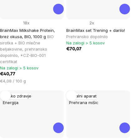
18x
2x
BrainMax Milkshake Protein,
BrainMax set Trening + darilo!
brez okusa, BIO, 1000 g
BIO
Prehransko dopolnilo
sirotka + BIO mlečne
Na zalogi > 5 kosov
beljakovine, prehransko
€70,07
dopolnilo, *CZ-BIO-001
certifikat
Na zalogi > 5 kosov
€40,77
Cena
€4,08 / 100 g
na
enoto:
Moško zdravje
Gibalni aparat
Energija
Prehrana mišic