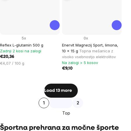
5x
0x
Reflex L-glutamin 500 g
Enervit Magnezij Sport, limona,
Zadnji 2 kosi na zalogi
10 x 15 g
Topna mešanica z
visoko vsebnostjo elektrolitov
€20,36
Na zalogi > 5 kosov
Cena
€4,07 / 100 g
na
€9,10
enoto:
Listing
Load 13 more
controls
Pagination
1
2
Top
Športna prehrana za močne športe