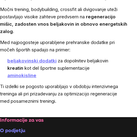
Močni trening, bodybuilding, crossfit ali dvigovanje uteži
postavljajo visoke zahteve predvsem na
regeneracijo
mišic, zadosten vnos beljakovin in obnovo energetskih
zalog
.
Med najpogosteje uporabljene prehranske dodatke pri
močeh športih spadajo na primer:
beljakovinski dodatki
za dopolnitev beljakovin
kreatin
kot del športne suplementacije
aminokisline
Ti izdelki se pogosto uporabljajo v obdobju intenzivnega
treninga ali pri prizadevanju za optimizacijo regeneracije
med posameznimi treningi.
Footer
Informacije za vas
O podjetju