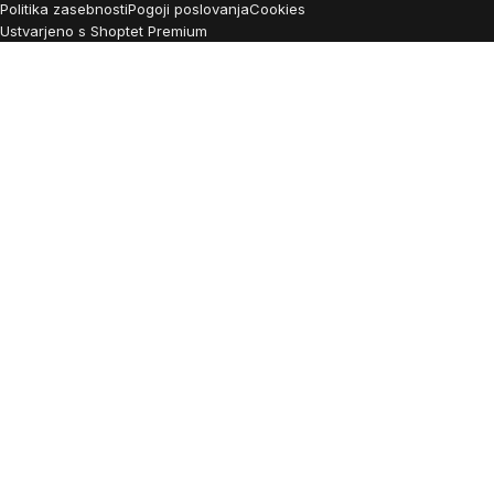
Politika zasebnosti
Pogoji poslovanja
Cookies
Ustvarjeno s Shoptet Premium