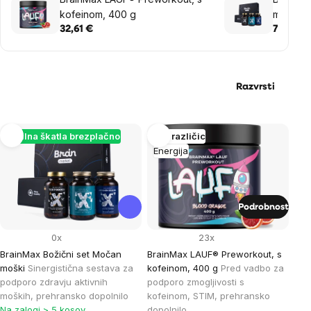
kofeinom, 400 g
moški
32,61 €
77,09 €
Razvrsti
List
Darilna škatla brezplačno
Več različic
Energija
of
products
Podrobnost
0x
23x
BrainMax Božični set Močan
BrainMax LAUF® Preworkout, s
moški
Sinergistična sestava za
kofeinom, 400 g
Pred vadbo za
podporo zdravju aktivnih
podporo zmogljivosti s
moških, prehransko dopolnilo
kofeinom, STIM, prehransko
Na zalogi > 5 kosov
dopolnilo