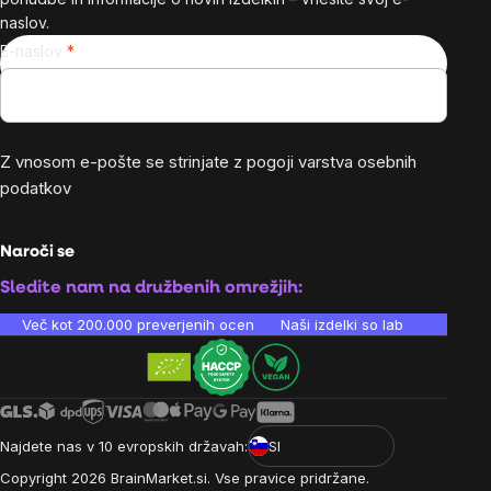
naslov.
E-naslov
Z vnosom e-pošte se strinjate z
pogoji varstva osebnih
podatkov
Naroči se
Sledite nam na družbenih omrežjih:
Več kot 200.000 preverjenih ocen
Naši izdelki so laboratorijsko te
Najdete nas v 10 evropskih državah:
SI
Copyright
2026
BrainMarket.si. Vse pravice pridržane.