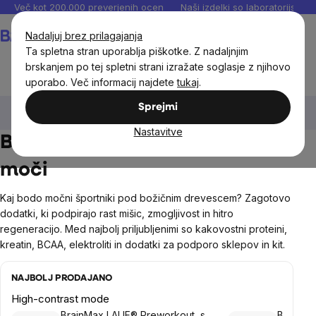
Preskoči
Več kot 200.000 preverjenih ocen
Naši izdelki so laboratorijsko te
na
Košarica
Nadaljuj brez prilagajanja
vsebino
Ta spletna stran uporablja piškotke. Z nadaljnjim
brskanjem po tej spletni strani izražate soglasje z njihovo
uporabo. Več informacij najdete
tukaj
.
Božična darila
Zdrava božična darila za koga
Božična
Sprejmi
darila za športnike
Božična darila za športnike moči
Nastavitve
Božična darila za športnike
moči
Kaj bodo močni športniki pod božičnim drevescem? Zagotovo
dodatki, ki podpirajo rast mišic, zmogljivost in hitro
regeneracijo. Med najbolj priljubljenimi so kakovostni proteini,
kreatin, BCAA, elektroliti in dodatki za podporo sklepov in kit.
NAJBOLJ PRODAJANO
High-contrast mode
BrainMax LAUF® Preworkout, s
BrainMa