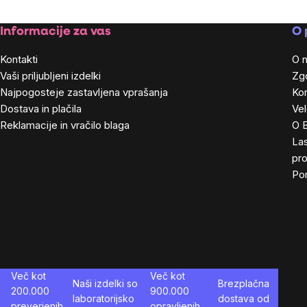
Footer
Informacije za vas
O 
Kontakti
O 
Vaši priljubljeni izdelki
Zg
Najpogosteje zastavljena vprašanja
Kon
Dostava in plačila
Ve
Reklamacije in vračilo blaga
O 
Las
pro
Po
Več kot
Več kot
Naši izdelki so
Brezplačna
200.000
900.000
laboratorijsko
dostava od
preverjenih
opravljenih