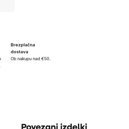
Brezplačna
dostava
o
Ob nakupu nad €50.
.
Povezani izdelki