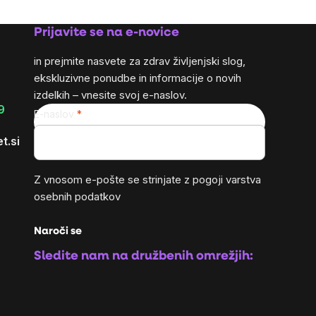
Prijavite se na e-novice
in prejmite nasvete za zdrav življenjski slog,
ekskluzivne ponudbe in informacije o novih
izdelkih – vnesite svoj e-naslov.
9
E-naslov
t.si
Z vnosom e-pošte se strinjate z
pogoji varstva
osebnih podatkov
Naroči se
Sledite nam na družbenih omrežjih: