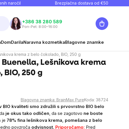
nih naročil
Brezplačna dostava od €
50
Košarica
+386 38 280 589
Pon-Pet: 8:00–16:00
a
Dom
Darila
Naravna kozmetika
Blagovne znamke
nikova krema z belo čokolado, BIO, 250 g
 Buenella, Lešnikova krema
, BIO, 250 g
Blagovna znamka:
BrainMax Pure
Koda:
38724
 BIO kvaliteti smo združili s prvovrstno BIO belo
 da
je okus tako odličen
, da se zagotovo
ne boste
a je
78% fina lešnikova krema, pomešana z belo
esedno povzroča
odvisnost
.
Priporočamo:
Pred