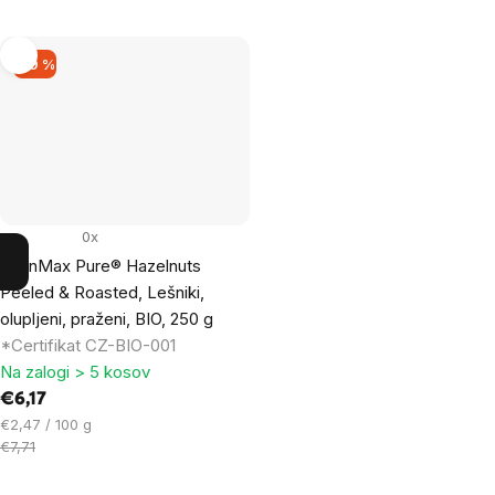
–19 %
0x
BrainMax Pure® Hazelnuts
Peeled & Roasted, Lešniki,
olupljeni, praženi, BIO, 250 g
*Certifikat CZ-BIO-001
Na zalogi > 5 kosov
€6,17
Cena
€2,47 / 100 g
na
€7,71
enoto: