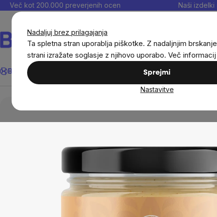
Preskoči
Več kot 200.000 preverjenih ocen
Naši izdelki 
na
vsebino
Nadaljuj brez prilagajanja
Ta spletna stran uporablja piškotke. Z nadaljnjim brskanje
strani izražate soglasje z njihovo uporabo. Več informaci
Išči
BrainMax®
Poletje
Prihrani
Cilji
Prehranska dopolnila in
Sprejmi
Nastavitve
Živila
Oreškove kreme, džemi in marmelade