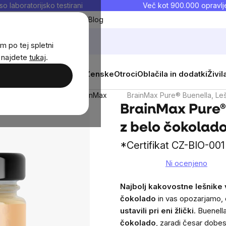
so laboratorijsko testirani
Več kot 900.000 opravlje
Moji priljubljeni
Blog
m po tej spletni
j najdete
tukaj
.
 prehrana
Novosti
Moški
Ženske
Otroci
Oblačila in dodatki
Živil
BIO lešnikove kreme BrainMax
BrainMax Pure® Buenella, Leš
BrainMax Pure®
z belo čokolado
*Certifikat CZ-BIO-001
Ni ocenjeno
The
average
Najbolj kakovostne lešnike v
product
čokolado
in vas opozarjamo,
rating
ustavili pri eni žlički
. Buenell
is
čokolado
, zaradi česar dob