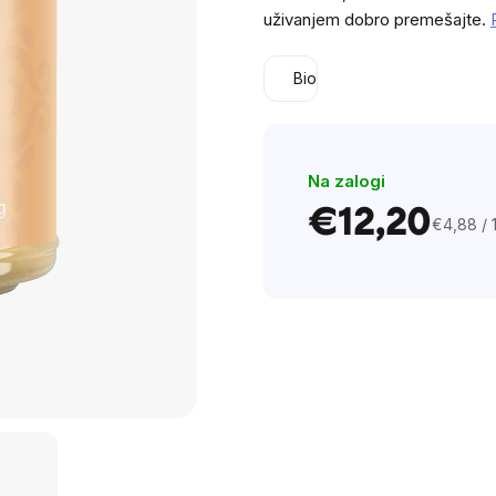
0,0
uživanjem dobro premešajte.
out
of
Bio
5
stars.
Na zalogi
€12,20
€4,88 / 
Cena
na
enoto: