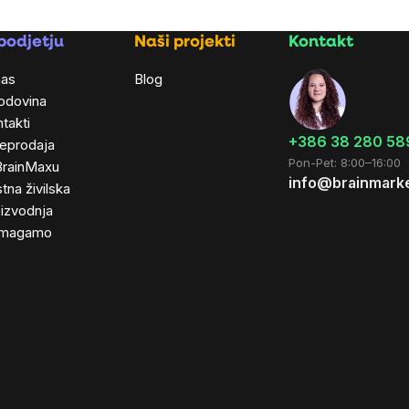
podjetju
Naši projekti
Kontakt
nas
Blog
odovina
takti
+386 38 280 58
leprodaja
Pon-Pet: 8:00–16:00
BrainMaxu
info@brainmarke
tna živilska
izvodnja
magamo