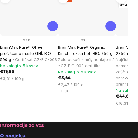
Srce in ži
57x
8x
BrainMax Pure® Ghee,
BrainMax Pure® Organic
BrainMax 
prečiščeno maslo GHÍ, BIO,
Kimchi, extra hot, BIO, 350 g
2850 mg DH
590 g
*Certifikat CZ-BIO-003
Zelo pekoči kimči, nehlajeni /
Najčistejši
Na zalogi > 5 kosov
*CZ-BIO-003 certifikat
odmerek DH
Na zalogi > 5 kosov
zaščita, D3
€19,55
obrokov, 1
Cena
€8,64
€3,31 / 100 g
prehransko
na
Cena
€2,47 / 100 g
Na zalogi >
enoto:
na
€10,16
enoto:
€44,85
Cena
€16,31 / 10
na
enoto:
Footer
Informacije za vas
O podjetju