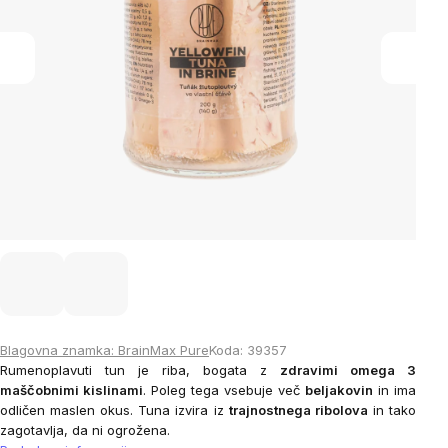
Blagovna znamka:
BrainMax Pure
Koda:
39357
Rumenoplavuti tun je riba, bogata z
zdravimi omega 3
maščobnimi kislinami
.
Poleg tega vsebuje več
beljakovin
in ima
odličen maslen okus.
Tuna izvira iz
trajnostnega ribolova
in tako
zagotavlja, da ni ogrožena.