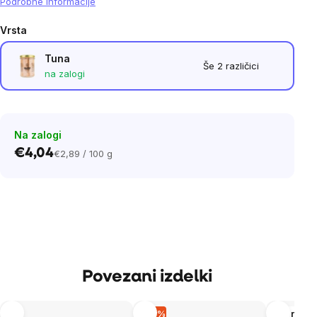
Podrobne informacije
Vrsta
Tuna
Še 2 različici
na zalogi
Na zalogi
€4,04
€2,89 / 100 g
Cena
na
enoto:
Povezani izdelki
–14 %
Več različ