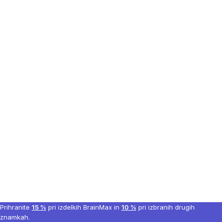
Prihranite
15 %
pri izdelkih BrainMax in
10 %
pri izbranih drugih
znamkah.