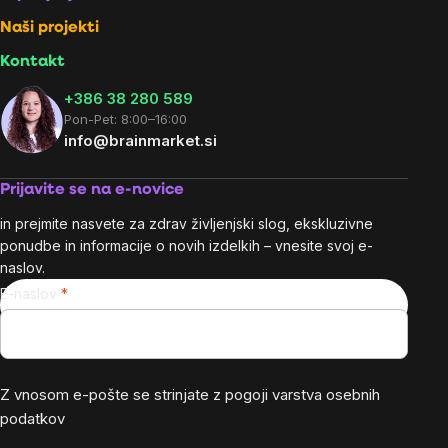
Naši projekti
Kontakt
+386 38 280 589
Pon-Pet: 8:00–16:00
info@brainmarket.si
Prijavite se na e-novice
in prejmite nasvete za zdrav življenjski slog, ekskluzivne
ponudbe in informacije o novih izdelkih – vnesite svoj e-
naslov.
E-naslov
Z vnosom e-pošte se strinjate z
pogoji varstva osebnih
podatkov