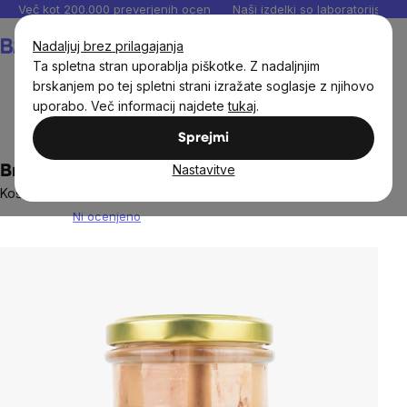
Preskoči
Več kot 200.000 preverjenih ocen
Naši izdelki so laboratorijsko te
na
Košarica
Nadaljuj brez prilagajanja
vsebino
Ta spletna stran uporablja piškotke. Z nadaljnjim
brskanjem po tej spletni strani izražate soglasje z njihovo
uporabo. Več informacij najdete
tukaj
.
Živila
Fermentirana in konzervirana živila
Sprejmi
Nastavitve
BrainMax Pure® Tuna v lastnem soku, 140g
Koščki tune v lastnem soku
Ni ocenjeno
The
average
product
rating
is
0,0
out
of
5
stars.