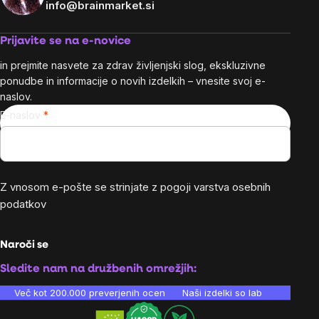
info@brainmarket.si
Prijavite se na e-novice
in prejmite nasvete za zdrav življenjski slog, ekskluzivne
ponudbe in informacije o novih izdelkih – vnesite svoj e-
naslov.
E-naslov
Z vnosom e-pošte se strinjate z
pogoji varstva osebnih
podatkov
Naroči se
Sledite nam na družbenih omrežjih:
Več kot 200.000 preverjenih ocen
Naši izdelki so laboratorijsko te