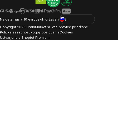
Najdete nas v 10 evropskih državah:
SI
Copyright
2026
BrainMarket.si. Vse pravice pridržane.
Politika zasebnosti
Pogoji poslovanja
Cookies
Ustvarjeno s Shoptet Premium