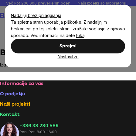
Preskoči
Več kot 200.000 preverjenih ocen
Naši izdelki so laboratorijsko te
na
Košarica
Nadaljuj brez prilagajanja
vsebino
Ta spletna stran uporablja piškotke. Z nadaljnjim
brskanjem po tej spletni strani izražate soglasje z njihovo
uporabo. Več informacij najdete
tukaj
.
Brands
Bermuda
Sprejmi
Bermuda
Nastavitve
Izdelki blagovne znamke
Bermuda
niso bili najdeni...
Footer
Informacije za vas
O podjetju
Naši projekti
Kontakt
+386 38 280 589
Pon-Pet: 8:00–16:00