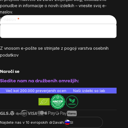
ponudbe in informacije o novih izdelkih – vnesite svoj e-
naslov.
E-naslov
Z vnosom e-pošte se strinjate z
pogoji varstva osebnih
podatkov
Naroči se
Sledite nam na družbenih omrežjih:
Več kot 200.000 preverjenih ocen
Naši izdelki so laboratorijsko te
Najdete nas v 10 evropskih državah:
SI