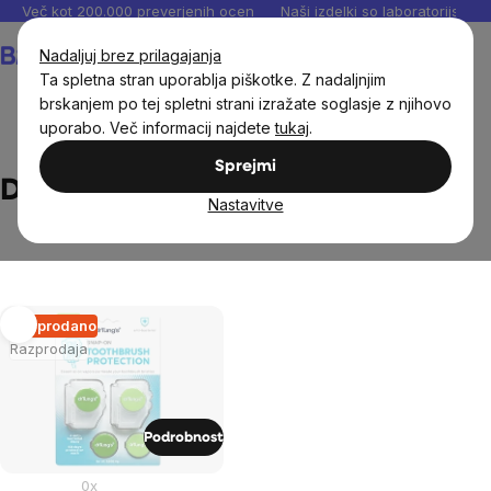
Preskoči
Več kot 200.000 preverjenih ocen
Naši izdelki so laboratorijsko te
na
Košarica
Nadaljuj brez prilagajanja
vsebino
Ta spletna stran uporablja piškotke. Z nadaljnjim
brskanjem po tej spletni strani izražate soglasje z njihovo
uporabo. Več informacij najdete
tukaj
.
Brands
Dr. Tung's
Sprejmi
Dr. Tung's
Nastavitve
List
Razprodano
Razprodaja
of
products
Podrobnost
0x