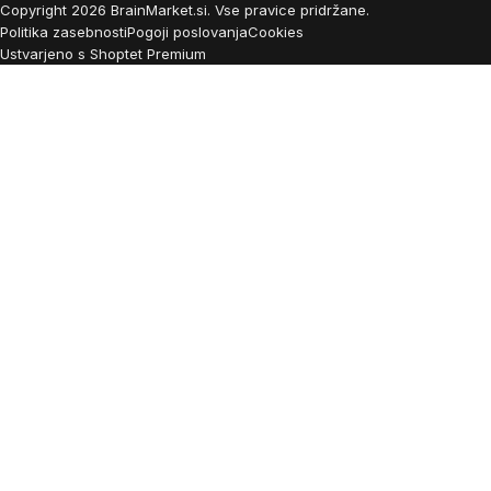
Copyright
2026
BrainMarket.si. Vse pravice pridržane.
Politika zasebnosti
Pogoji poslovanja
Cookies
Ustvarjeno s Shoptet Premium