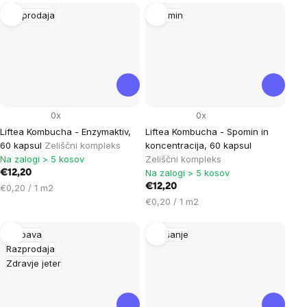
enoto:
Razprodaja
Spomin
0x
0x
Liftea Kombucha - Enzymaktiv,
Liftea Kombucha - Spomin in
60 kapsul
Zeliščni kompleks
koncentracija, 60 kapsul
Na zalogi > 5 kosov
Zeliščni kompleks
Na zalogi > 5 kosov
€12,20
Cena
€12,20
€0,20 / 1 m2
na
Cena
€0,20 / 1 m2
enoto:
na
enoto:
Prebava
Hujšanje
Razprodaja
Zdravje jeter