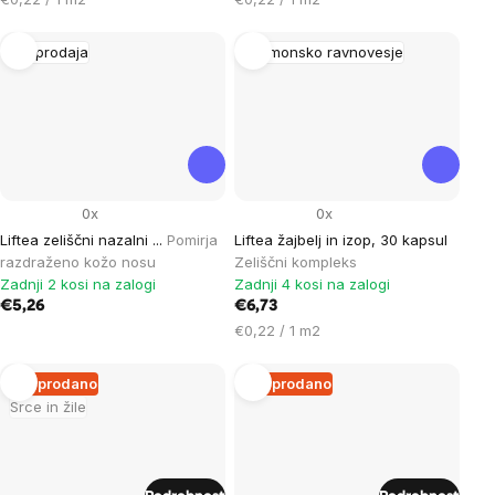
na
na
enoto:
enoto:
Razprodaja
Hormonsko ravnovesje
0x
0x
Liftea zeliščni nazalni ...
Pomirja
Liftea žajbelj in izop, 30 kapsul
razdraženo kožo nosu
Zeliščni kompleks
Zadnji 2 kosi na zalogi
Zadnji 4 kosi na zalogi
€5,26
€6,73
Cena
€0,22 / 1 m2
na
enoto:
Razprodano
Razprodano
Srce in žile