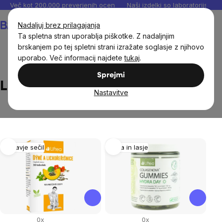
Preskoči
Več kot 200.000 preverjenih ocen
Naši izdelki so laboratorijsko te
na
Košarica
Nadaljuj brez prilagajanja
vsebino
Ta spletna stran uporablja piškotke. Z nadaljnjim
brskanjem po tej spletni strani izražate soglasje z njihovo
uporabo. Več informacij najdete
tukaj
.
Brands
Liftea
Sprejmi
Liftea
Nastavitve
List
Zdravje sečil
Koža in lasje
of
products
0x
0x