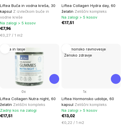
Liftea Buča in vodna kreša, 30
Liftea Collagen Hydra day, 60
kapsul
Z izvlečkom buče in
želatin
Zeliščni kompleks
vodne kreše
Na zalogi > 5 kosov
Na zalogi > 5 kosov
€17,51
€7,96
Cena
€0,27 / 1 m2
na
enoto:
Koža in lasje
Hormonsko ravnovesje
Žensko zdravje
0x
1x
Liftea Collagen Nutra night, 60
Liftea Hormonsko udobje, 60
želatin
Zeliščni kompleks
kapsul
Zeliščni kompleks
Zadnji kos na zalogi
Na zalogi > 5 kosov
€17,51
€13,02
Cena
€0,22 / 1 m2
na