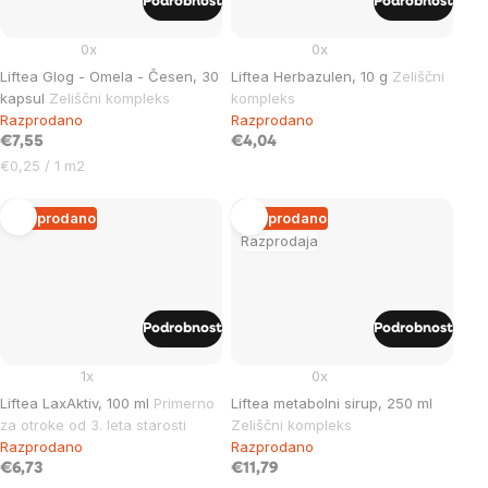
Podrobnost
Podrobnost
0x
0x
Liftea Glog - Omela - Česen, 30
Liftea Herbazulen, 10 g
Zeliščni
kapsul
Zeliščni kompleks
kompleks
Razprodano
Razprodano
€7,55
€4,04
Cena
€0,25 / 1 m2
na
enoto:
Razprodano
Razprodano
Razprodaja
Podrobnost
Podrobnost
1x
0x
Liftea LaxAktiv, 100 ml
Primerno
Liftea metabolni sirup, 250 ml
za otroke od 3. leta starosti
Zeliščni kompleks
Razprodano
Razprodano
€6,73
€11,79