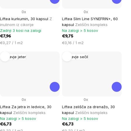
0x
0x
Liftea kurkumin, 30 kapsul
Z
Liftea Slim Line SYNEFRIN+, 60
inulinom iz cikorije
kapsul
Zeliščni kompleks
Zadnji 3 kosi na zalogi
Na zalogi > 5 kosov
€7,96
€9,75
Cena
Cena
€0,27 / 1 m2
€0,16 / 1 m2
na
na
enoto:
enoto:
Zdravje jeter
Zdravje sečil
0x
0x
Liftea Za jetra in ledvice, 30
Liftea zelišča za drenažo, 30
kapsul
Zeliščni kompleks
kapsul
Zeliščni kompleks
Na zalogi > 5 kosov
Na zalogi > 5 kosov
€6,73
€6,73
Cena
Cena
€0,22 / 1 m2
€0,22 / 1 m2