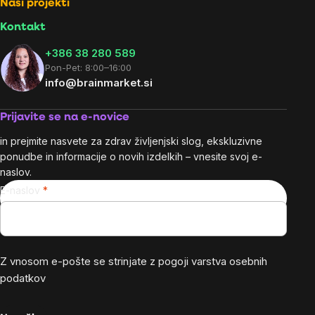
Naši projekti
Kontakt
+386 38 280 589
Pon-Pet: 8:00–16:00
info@brainmarket.si
Prijavite se na e-novice
in prejmite nasvete za zdrav življenjski slog, ekskluzivne
ponudbe in informacije o novih izdelkih – vnesite svoj e-
naslov.
E-naslov
Z vnosom e-pošte se strinjate z
pogoji varstva osebnih
podatkov