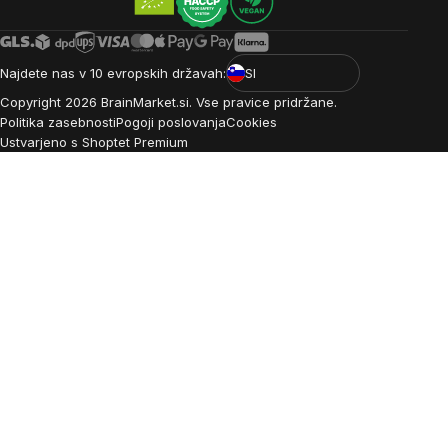
Najdete nas v 10 evropskih državah:
SI
Copyright
2026
BrainMarket.si. Vse pravice pridržane.
Politika zasebnosti
Pogoji poslovanja
Cookies
Ustvarjeno s Shoptet Premium