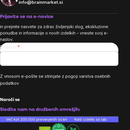
info@brainmarket.si
Prijavite se na e-novice
in prejmite nasvete za zdrav življenjski slog, ekskluzivne
ponudbe in informacije o novih izdelkih – vnesite svoj e-
naslov.
E-naslov
Z vnosom e-pošte se strinjate z
pogoji varstva osebnih
podatkov
Naroči se
Sledite nam na družbenih omrežjih:
Več kot 200.000 preverjenih ocen
Naši izdelki so laboratorijsko te