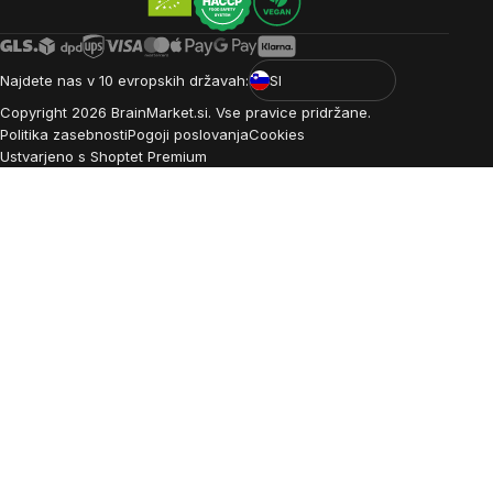
Najdete nas v 10 evropskih državah:
SI
Copyright
2026
BrainMarket.si. Vse pravice pridržane.
Politika zasebnosti
Pogoji poslovanja
Cookies
Ustvarjeno s Shoptet Premium