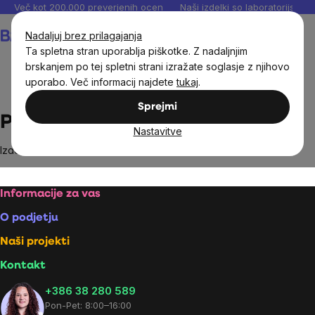
Preskoči
Več kot 200.000 preverjenih ocen
Naši izdelki so laboratorijsko te
na
Košarica
Nadaljuj brez prilagajanja
vsebino
Ta spletna stran uporablja piškotke. Z nadaljnjim
brskanjem po tej spletni strani izražate soglasje z njihovo
uporabo. Več informacij najdete
tukaj
.
Brands
Publixing
Sprejmi
Publixing
Nastavitve
Izdelki blagovne znamke
Publixing
niso bili najdeni...
Footer
Informacije za vas
O podjetju
Naši projekti
Kontakt
+386 38 280 589
Pon-Pet: 8:00–16:00