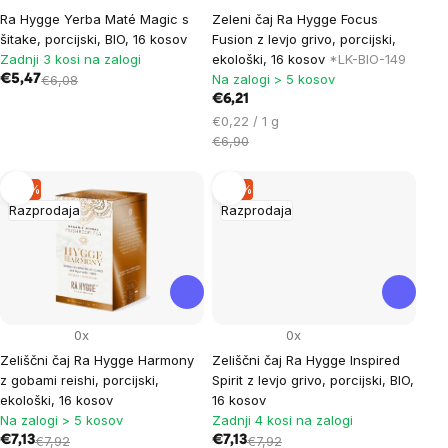
Ra Hygge Yerba Maté Magic s
Zeleni čaj Ra Hygge Focus
šitake, porcijski, BIO, 16 kosov
Fusion z levjo grivo, porcijski,
Zadnji 3 kosi na zalogi
ekološki, 16 kosov
*LK-BIO-149
Na zalogi > 5 kosov
€5,47
€6,08
€6,21
Cena
€0,22 / 1 g
na
€6,90
enoto:
–9 %
–9 %
Razprodaja
Razprodaja
0x
0x
Zeliščni čaj Ra Hygge Harmony
Zeliščni čaj Ra Hygge Inspired
z gobami reishi, porcijski,
Spirit z levjo grivo, porcijski, BIO,
ekološki, 16 kosov
16 kosov
Na zalogi > 5 kosov
Zadnji 4 kosi na zalogi
€7,13
€7,92
€7,13
€7,92