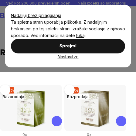
Preskoči
Več kot 200.000 preverjenih ocen
Naši izdelki so laboratorijsko te
na
Košarica
Nadaljuj brez prilagajanja
vsebino
Ta spletna stran uporablja piškotke. Z nadaljnjim
brskanjem po tej spletni strani izražate soglasje z njihovo
uporabo. Več informacij najdete
tukaj
.
Brands
Ra Hygge
Sprejmi
Ra Hygge
Nastavitve
List
–10 %
–10 %
Razprodaja
Razprodaja
of
products
0x
0x