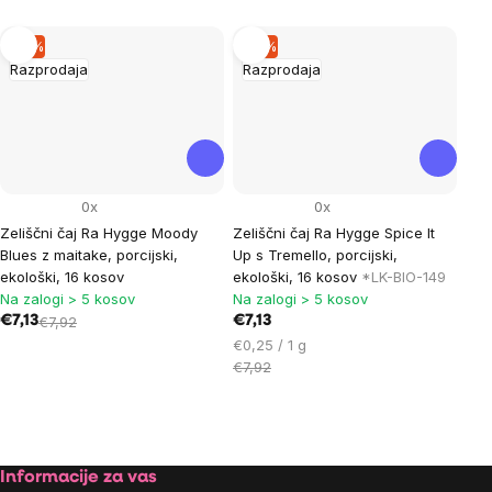
–9 %
–9 %
Razprodaja
Razprodaja
0x
0x
Zeliščni čaj Ra Hygge Moody
Zeliščni čaj Ra Hygge Spice It
Blues z maitake, porcijski,
Up s Tremello, porcijski,
ekološki, 16 kosov
ekološki, 16 kosov
*LK-BIO-149
Na zalogi > 5 kosov
Na zalogi > 5 kosov
€7,13
€7,92
€7,13
Cena
€0,25 / 1 g
na
€7,92
enoto:
Listing
controls
Footer
Informacije za vas