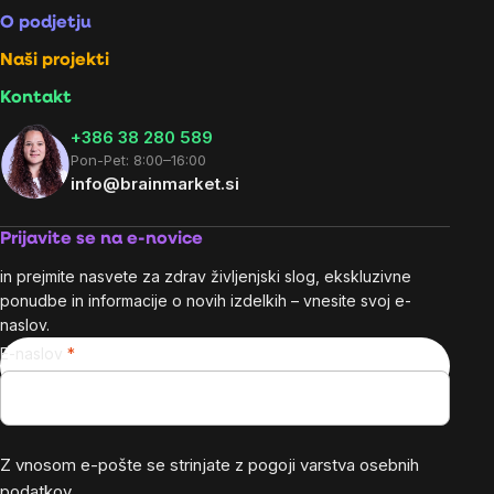
O podjetju
Naši projekti
Kontakt
+386 38 280 589
Pon-Pet: 8:00–16:00
info@brainmarket.si
Prijavite se na e-novice
in prejmite nasvete za zdrav življenjski slog, ekskluzivne
ponudbe in informacije o novih izdelkih – vnesite svoj e-
naslov.
E-naslov
Z vnosom e-pošte se strinjate z
pogoji varstva osebnih
podatkov