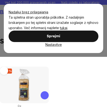
Preskoči
Več kot 200.000 preverjenih ocen
Naši izdelki so laboratorijsko te
na
Košarica
Nadaljuj brez prilagajanja
vsebino
Ta spletna stran uporablja piškotke. Z nadaljnjim
brskanjem po tej spletni strani izražate soglasje z njihovo
uporabo. Več informacij najdete
tukaj
.
Brands
Sottolestelle
Sprejmi
Sottolestelle
Nastavitve
List
–26 %
of
products
0x