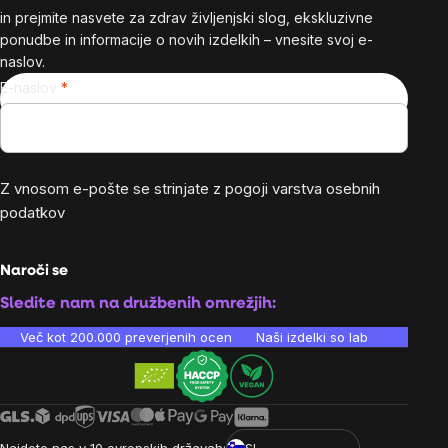
in prejmite nasvete za zdrav življenjski slog, ekskluzivne
ponudbe in informacije o novih izdelkih – vnesite svoj e-
naslov.
E-naslov
Z vnosom e-pošte se strinjate z
pogoji varstva osebnih
podatkov
Naroči se
Sledite nam na družbenih omrežjih:
Več kot 200.000 preverjenih ocen
Naši izdelki so laboratorijsko te
Najdete nas v 10 evropskih državah:
SI