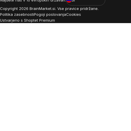
Copyright
2026
BrainMarket.si. Vse pravice pridržane.
Politika zasebnosti
Pogoji poslovanja
Cookies
Ustvarjeno s Shoptet Premium