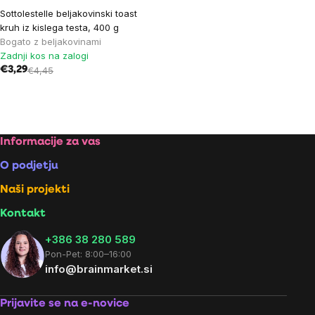
Sottolestelle beljakovinski toast
kruh iz kislega testa, 400 g
Bogato z beljakovinami
Zadnji kos na zalogi
€3,29
€4,45
Listing
controls
Footer
Informacije za vas
O podjetju
Naši projekti
Kontakt
+386 38 280 589
Pon-Pet: 8:00–16:00
info@brainmarket.si
Prijavite se na e-novice