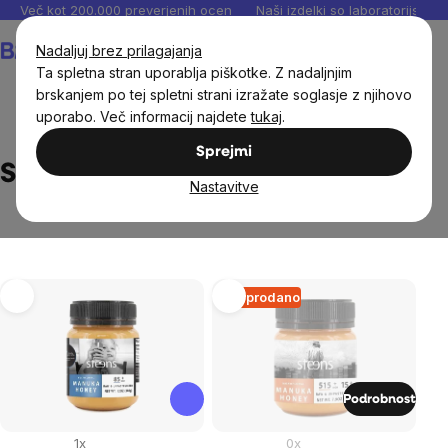
Preskoči
Več kot 200.000 preverjenih ocen
Naši izdelki so laboratorijsko te
na
Košarica
Nadaljuj brez prilagajanja
vsebino
Ta spletna stran uporablja piškotke. Z nadaljnjim
brskanjem po tej spletni strani izražate soglasje z njihovo
uporabo. Več informacij najdete
tukaj
.
Brands
Steens
Sprejmi
Steens
Nastavitve
List
Razprodano
of
products
Podrobnost
1x
0x