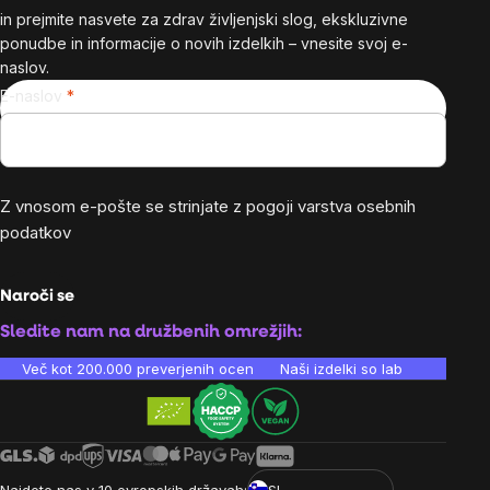
in prejmite nasvete za zdrav življenjski slog, ekskluzivne
ponudbe in informacije o novih izdelkih – vnesite svoj e-
naslov.
E-naslov
Z vnosom e-pošte se strinjate z
pogoji varstva osebnih
podatkov
Naroči se
Sledite nam na družbenih omrežjih:
Več kot 200.000 preverjenih ocen
Naši izdelki so laboratorijsko te
Najdete nas v 10 evropskih državah:
SI