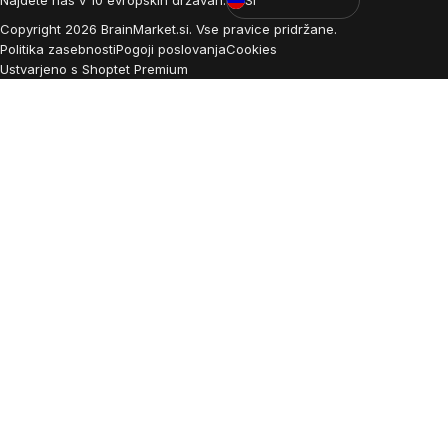
Copyright
2026
BrainMarket.si. Vse pravice pridržane.
Politika zasebnosti
Pogoji poslovanja
Cookies
Ustvarjeno s Shoptet Premium