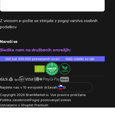
Z vnosom e-pošte se strinjate z
pogoji varstva osebnih
podatkov
Naroči se
Sledite nam na družbenih omrežjih:
Več kot 200.000 preverjenih ocen
Naši izdelki so laboratorijsko te
Najdete nas v 10 evropskih državah:
SI
Copyright
2026
BrainMarket.si. Vse pravice pridržane.
Politika zasebnosti
Pogoji poslovanja
Cookies
Ustvarjeno s Shoptet Premium