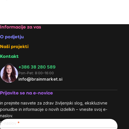
na
enoto:
Listing
controls
Footer
Informacije za vas
O podjetju
Naši projekti
Kontakt
+386 38 280 589
Pon-Pet: 8:00–16:00
info@brainmarket.si
Prijavite se na e-novice
in prejmite nasvete za zdrav življenjski slog, ekskluzivne
ponudbe in informacije o novih izdelkih – vnesite svoj e-
naslov.
E-naslov