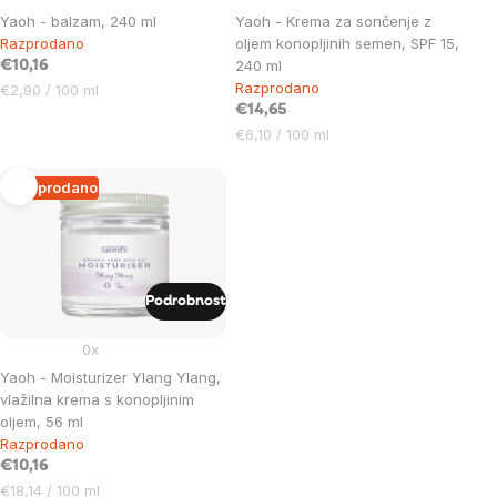
Yaoh - balzam, 240 ml
Yaoh - Krema za sončenje z
Razprodano
oljem konopljinih semen, SPF 15,
240 ml
€10,16
Razprodano
Cena
€2,90 / 100 ml
na
€14,65
enoto:
Cena
€6,10 / 100 ml
na
enoto:
Razprodano
Podrobnost
0x
Yaoh - Moisturizer Ylang Ylang,
vlažilna krema s konopljinim
oljem, 56 ml
Razprodano
€10,16
Cena
€18,14 / 100 ml