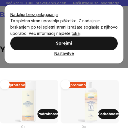
Preskoči
Več kot 200.000 preverjenih ocen
Naši izdelki so laboratorijsko te
na
Košarica
Nadaljuj brez prilagajanja
vsebino
Ta spletna stran uporablja piškotke. Z nadaljnjim
brskanjem po tej spletni strani izražate soglasje z njihovo
uporabo. Več informacij najdete
tukaj
.
Brands
Yaoh
Sprejmi
Yaoh
Nastavitve
List
Razprodano
Razprodano
of
products
Podrobnost
Podrobnost
0x
0x