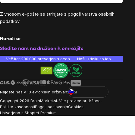
Z vnosom e-pošte se strinjate z
pogoji varstva osebnih
podatkov
Naroči se
Sledite nam na družbenih omrežjih:
Več kot 200.000 preverjenih ocen
Naši izdelki so laboratorijsko te
Najdete nas v 10 evropskih državah:
SI
Copyright
2026
BrainMarket.si. Vse pravice pridržane.
Politika zasebnosti
Pogoji poslovanja
Cookies
Ustvarjeno s Shoptet Premium