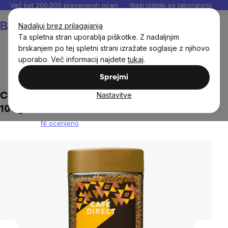
Preskoči
Več kot 200.000 preverjenih ocen
Naši izdelki so laboratorijsko te
na
Košarica
Nadaljuj brez prilagajanja
vsebino
Ta spletna stran uporablja piškotke. Z nadaljnjim
brskanjem po tej spletni strani izražate soglasje z njihovo
uporabo. Več informacij najdete
tukaj
.
Živila
Pijače
Kava
Sprejmi
Nastavitve
Cafédirect - instant kava Mayan Gold,
100g
Ni ocenjeno
The
average
product
rating
is
0,0
out
of
5
stars.