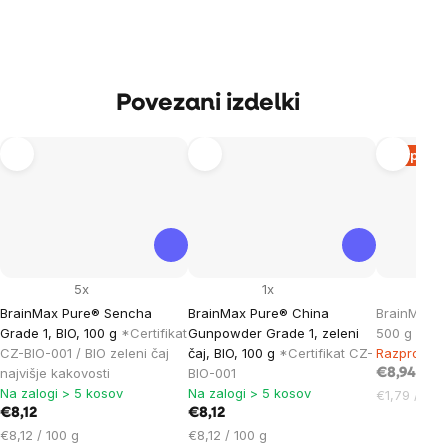
Povezani izdelki
Razprod
5x
1x
BrainMax Pure® Sencha
BrainMax Pure® China
BrainMax Y
Grade 1, BIO, 100 g
*Certifikat
Gunpowder Grade 1, zeleni
500 g
CZ-BIO-001 / BIO zeleni čaj
čaj, BIO, 100 g
*Certifikat CZ-
Razprodan
najvišje kakovosti
BIO-001
€8,94
Na zalogi > 5 kosov
Na zalogi > 5 kosov
Cena
€1,79 / 100
€8,12
€8,12
na
Cena
Cena
enoto:
€8,12 / 100 g
€8,12 / 100 g