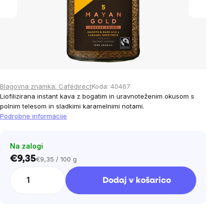
Blagovna znamka:
Cafédirect
Koda:
40467
Liofilizirana instant kava z bogatim in uravnoteženim okusom s
polnim telesom in sladkimi karamelnimi notami.
Podrobne informacije
Na zalogi
€9,35
€9,35 / 100 g
Cena
na
Dodaj v košarico
enoto: