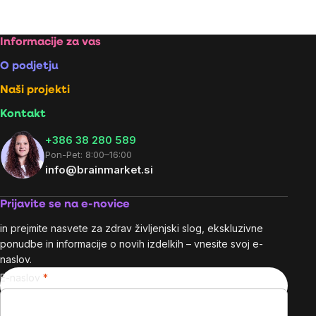
na
na
enoto:
enoto:
Footer
Informacije za vas
O podjetju
Naši projekti
Kontakt
+386 38 280 589
Pon-Pet: 8:00–16:00
info@brainmarket.si
Prijavite se na e-novice
in prejmite nasvete za zdrav življenjski slog, ekskluzivne
ponudbe in informacije o novih izdelkih – vnesite svoj e-
naslov.
E-naslov