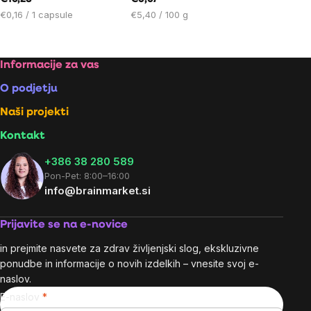
Cena
Cena
€0,16 / 1 capsule
€5,40 / 100 g
na
na
enoto:
enoto:
Footer
Informacije za vas
O podjetju
Naši projekti
Kontakt
+386 38 280 589
Pon-Pet: 8:00–16:00
info@brainmarket.si
Prijavite se na e-novice
in prejmite nasvete za zdrav življenjski slog, ekskluzivne
ponudbe in informacije o novih izdelkih – vnesite svoj e-
naslov.
E-naslov