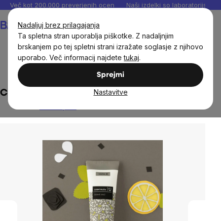
Preskoči
Več kot 200.000 preverjenih ocen
Naši izdelki so laboratorijsko te
na
Košarica
Nadaljuj brez prilagajanja
vsebino
Ta spletna stran uporablja piškotke. Z nadaljnjim
brskanjem po tej spletni strani izražate soglasje z njihovo
uporabo. Več informacij najdete
tukaj
.
Naravna kozmetika
Nega zob
Zobne paste
Sprejmi
Nastavitve
Caltha - Zobna pasta, Črni premog, 75 ml
Ni ocenjeno
The
average
product
rating
is
0,0
out
of
5
stars.