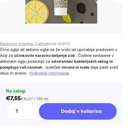
Blagovna znamka:
Caltha
Koda:
42870
Črno oglje ali aktivno oglje se že vrsto let uporablja predvsem v
Aziji za
učinkovito naravno beljenje zob
. Čistilne sestavine v
aktivnem oglju poskrbijo za
odstranitev bakterijskih oblog in
polepšajo vaš nasmeh
.
Izvleček
limone in mete
daje pasti svež
okus in aromo
.
Podrobne informacije
Na zalogi
€7,55
€10,07 / 100 ml
Cena
na
Dodaj v košarico
enoto: