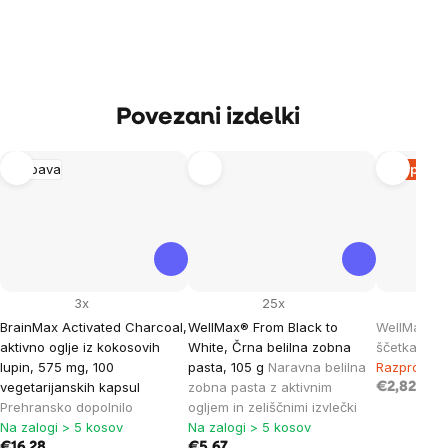
Povezani izdelki
Prebava
Razprod
3x
25x
BrainMax Activated Charcoal,
WellMax® From Black to
WellMax® 
aktivno oglje iz kokosovih
White, Črna belilna zobna
ščetka
lupin, 575 mg, 100
pasta, 105 g
Naravna belilna
Razprodan
vegetarijanskih kapsul
zobna pasta z aktivnim
€2,82
Prehransko dopolnilo
ogljem in zeliščnimi izvlečki
Na zalogi > 5 kosov
Na zalogi > 5 kosov
€16,28
€5,67