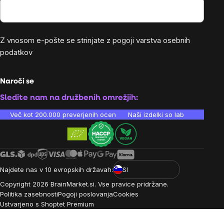
Z vnosom e-pošte se strinjate z
pogoji varstva osebnih
podatkov
Naroči se
Sledite nam na družbenih omrežjih:
Več kot 200.000 preverjenih ocen
Naši izdelki so laboratorijsko te
Najdete nas v 10 evropskih državah:
SI
Copyright
2026
BrainMarket.si. Vse pravice pridržane.
Politika zasebnosti
Pogoji poslovanja
Cookies
Ustvarjeno s Shoptet Premium