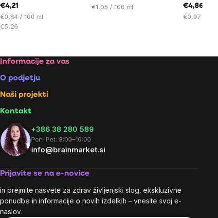
€4,21
Cena
€4,86
€1,05 / 100 ml
Cena
na
Cena
€0,84 / 100 ml
€0,97 / 100
na
enoto:
na
€5,26
enoto:
enoto:
Footer
Informacije za vas
O podjetju
Naši projekti
Kontakt
+386 38 280 589
Pon-Pet: 8:00–16:00
info@brainmarket.si
Prijavite se na e-novice
in prejmite nasvete za zdrav življenjski slog, ekskluzivne
ponudbe in informacije o novih izdelkih – vnesite svoj e-
naslov.