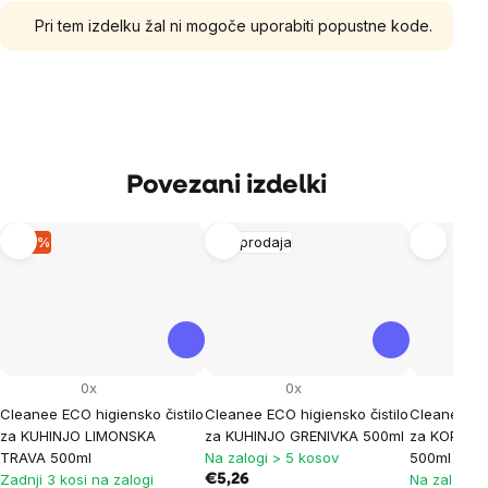
Pri tem izdelku žal ni mogoče uporabiti popustne kode.
Povezani izdelki
–19 %
Razprodaja
0x
0x
Cleanee ECO higiensko čistilo
Cleanee ECO higiensko čistilo
Cleanee ECO
za KUHINJO LIMONSKA
za KUHINJO GRENIVKA 500ml
za KOPALNI
TRAVA 500ml
Na zalogi > 5 kosov
500ml
Zadnji 3 kosi na zalogi
Na zalogi >
€5,26