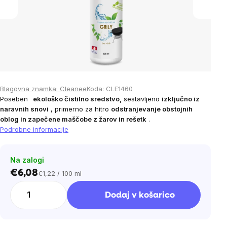
Blagovna znamka:
Cleanee
Koda:
CLE1460
Poseben
ekološko čistilno sredstvo,
sestavljeno
izključno iz
naravnih snovi
, primerno za hitro
odstranjevanje obstojnih
oblog in zapečene maščobe z žarov in rešetk
.
Podrobne informacije
Na zalogi
€6,08
€1,22 / 100 ml
Cena
na
Dodaj v košarico
enoto: