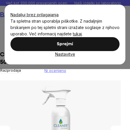
Preskoči
Več kot 200.000 preverjenih ocen
Naši izdelki so laboratorijsko te
na
Košarica
Nadaljuj brez prilagajanja
vsebino
Ta spletna stran uporablja piškotke. Z nadaljnjim
brskanjem po tej spletni strani izražate soglasje z njihovo
uporabo. Več informacij najdete
tukaj
.
Dom
Ekodrogerija
Čistilna sredstva
Sprejmi
Nastavitve
Cleanee ECO higiensko čistilo za GRILL
500ml
Razprodaja
Ni ocenjeno
The
average
product
rating
is
0,0
out
of
5
stars.