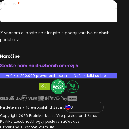
E-naslov
Z vnosom e-pošte se strinjate z
pogoji varstva osebnih
podatkov
Naroči se
Sledite nam na družbenih omrežjih:
Več kot 200.000 preverjenih ocen
Naši izdelki so laboratorijsko te
Najdete nas v 10 evropskih državah:
SI
Copyright
2026
BrainMarket.si. Vse pravice pridržane.
Politika zasebnosti
Pogoji poslovanja
Cookies
Ustvarjeno s Shoptet Premium