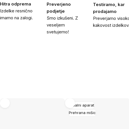
Hitra odprema
Preverjeno
Testiramo, kar
Izdelke resnično
podjetje
prodajamo
imamo na zalogi.
Smo izkušeni. Z
Preverjamo visok
veseljem
kakovost izdelkov
svetujemo!
Gibalni aparat
Prehrana mišic