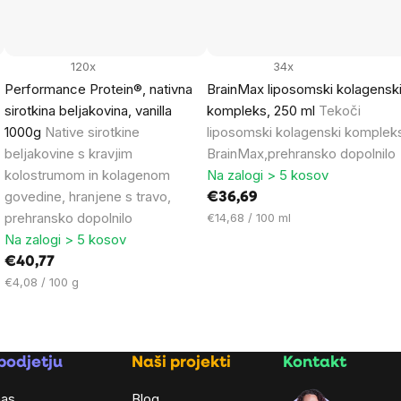
120x
34x
Performance Protein®, nativna
BrainMax liposomski kolagensk
sirotkina beljakovina, vanilla
kompleks, 250 ml
Tekoči
1000g
Native sirotkine
liposomski kolagenski komplek
beljakovine s kravjim
BrainMax,prehransko dopolnilo
kolostrumom in kolagenom
Na zalogi > 5 kosov
govedine, hranjene s travo,
€36,69
prehransko dopolnilo
Cena
€14,68 / 100 ml
na
Na zalogi > 5 kosov
enoto:
€40,77
Cena
€4,08 / 100 g
na
enoto:
podjetju
Naši projekti
Kontakt
nas
Blog