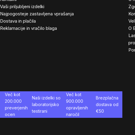
Vaši priljubljeni izdelki
Zg
Najpogosteje zastavljena vprašanja
Kon
Dostava in plačila
Ve
Reklamacije in vračilo blaga
O 
Las
pro
Po
Več kot
Več kot
Naši izdelki so
Brezplačna
200.000
900.000
laboratorijsko
dostava od
preverjenih
opravljenih
testirani
€
50
ocen
naročil