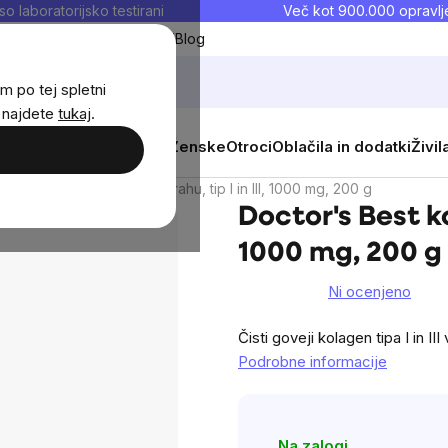
so laboratorijsko testirani
Več kot 900.000 opravlje
Moji priljubljeni
Blog
m po tej spletni
j najdete
tukaj
.
 prehrana
Novosti
Moški
Ženske
Otroci
Oblačila in dodatki
Živil
Doctor's Best kolagen v prahu, tip I in III, 1000 mg, 200 g
Doctor's Best kol
1000 mg, 200 g
Ni ocenjeno
The
average
Čisti goveji kolagen tipa I in II
product
Podrobne informacije
rating
is
0,0
Na zalogi
out