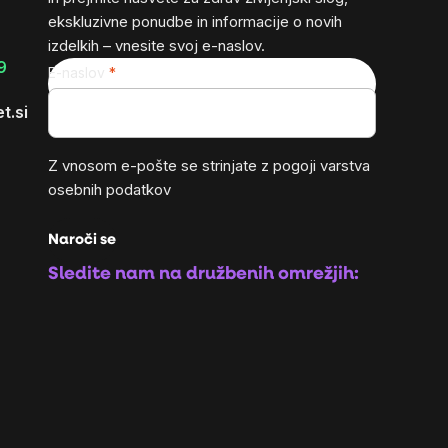
ekskluzivne ponudbe in informacije o novih
izdelkih – vnesite svoj e-naslov.
9
E-naslov
t.si
Z vnosom e-pošte se strinjate z
pogoji varstva
osebnih podatkov
Naroči se
Sledite nam na družbenih omrežjih: