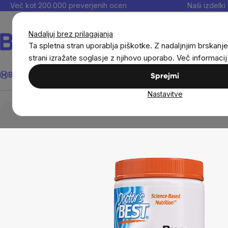
Preskoči
Več kot 200.000 preverjenih ocen
Naši izdelki 
na
vsebino
Nadaljuj brez prilagajanja
Ta spletna stran uporablja piškotke. Z nadaljnjim brskanje
strani izražate soglasje z njihovo uporabo. Več informaci
Išči
BrainMax®
Poletje
Prihrani
Cilji
Prehranska dopolnila in
Sprejmi
Nastavitve
Prehranska dopolnila in prehrana
Kolageni