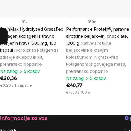
18x
169x
BrainMax Hydrolyzed GrassFed
Performance Protein®, naravne
Collagen (kolagen iz travno
sirotkine beljakovin, chocolate,
hranjenih krav), 600 mg, 100
1000 g
Native sirotkine
kapsul
Hidroliziran kolagen za
beljakovine s kravjim
zdravje sklepov in kit,
kolostrumom in grass-fed
prehransko dopolnilo
kolagenom iz govejega mesa,
Na zalogi > 5 kosov
prehransko dopolnilo
Na zalogi > 5 kosov
€20,36
Cena
€0,20 / 1 capsule
€40,77
na
Cena
€4,08 / 100 g
enoto:
na
enoto:
Footer
Informacije za vas
O 
Kontakti
O 