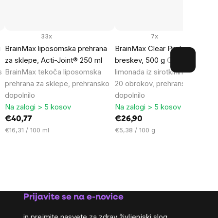
33x
7x
i
BrainMax liposomska prehrana
BrainMax Clear Protein®,
za sklepe, Acti-Joint® 250 ml
breskev, 500 g
Osvežilna
s
BrainMax tekoča liposomska
limonada iz sirotkinih beljakovin
prehrana za sklepe, prehransko
20 obrokov, prehransko
dopolnilo
dopolnilo
Na zalogi > 5 kosov
Na zalogi > 5 kosov
€40,77
€26,90
Cena
Cena
€16,31 / 100 ml
€5,38 / 100 g
na
na
enoto:
enoto:
Prijavite se na e-novice
in prejmite nasvete za zdrav življenjski slog,