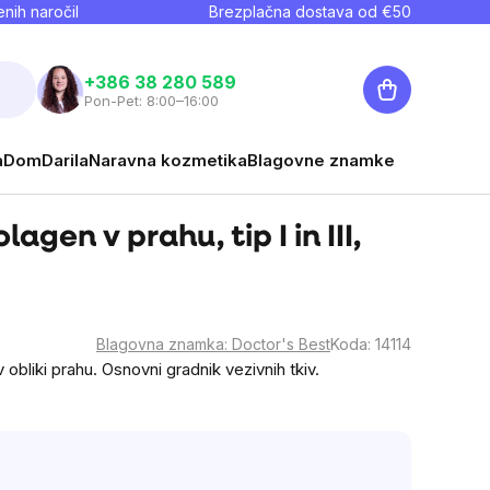
nih naročil
Brezplačna dostava od €
50
Košarica
+386 38 280 589
Pon-Pet: 8:00–16:00
a
Dom
Darila
Naravna kozmetika
Blagovne znamke
agen v prahu, tip I in III,
Blagovna znamka:
Doctor's Best
Koda:
14114
I v obliki prahu. Osnovni gradnik vezivnih tkiv.