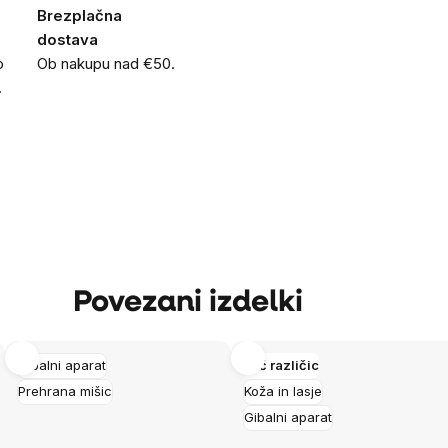
Brezplačna
dostava
o
Ob nakupu nad €50.
.
Povezani izdelki
Gibalni aparat
Več različic
Prehrana mišic
Koža in lasje
Gibalni aparat