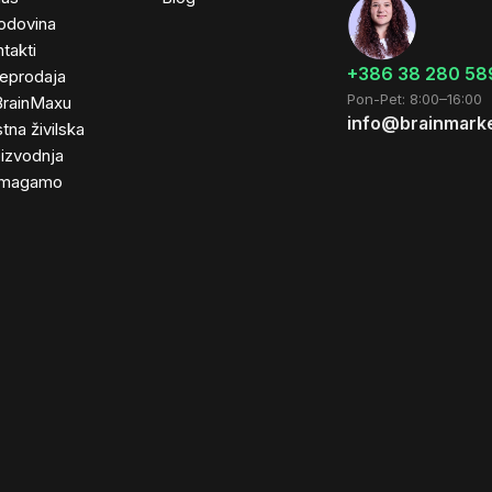
odovina
takti
+386 38 280 58
leprodaja
Pon-Pet: 8:00–16:00
BrainMaxu
info@brainmarke
tna živilska
izvodnja
magamo