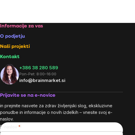
Footer
Informacije za vas
O podjetju
Naši projekti
Kontakt
+386 38 280 589
Pon-Pet: 8:00–16:00
info@brainmarket.si
Prijavite se na e-novice
in prejmite nasvete za zdrav življenjski slog, ekskluzivne
ponudbe in informacije o novih izdelkih – vnesite svoj e-
naslov.
E-naslov