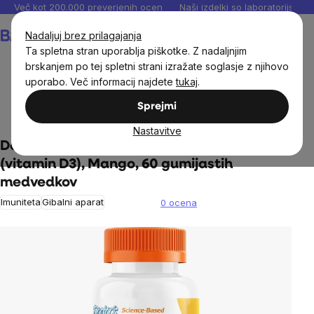
Preskoči
Več kot 200.000 preverjenih ocen
Naši izdelki so laboratorijsko te
na
Košarica
Nadaljuj brez prilagajanja
vsebino
Ta spletna stran uporablja piškotke. Z nadaljnjim
brskanjem po tej spletni strani izražate soglasje z njihovo
uporabo. Več informacij najdete
tukaj
.
Prehranska dopolnila in prehrana
Prehranska dopolnila
Sprejmi
za otroke
Vitamini za imunski sistem za otroke
Nastavitve
Doctor's Best Vitamin D3 Gummies
(vitamin D3), Mango, 60 gumijastih
medvedkov
Imuniteta
Gibalni aparat
0 ocena