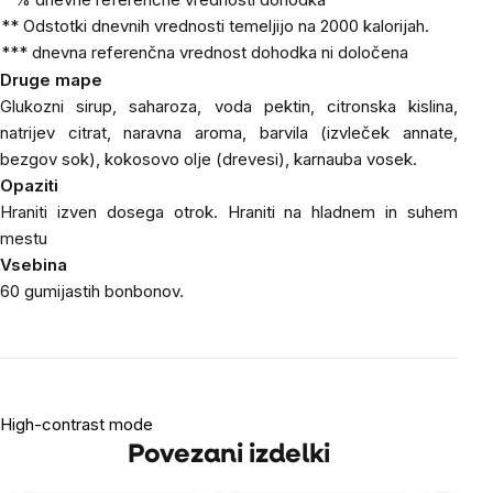
** Odstotki dnevnih vrednosti temeljijo na 2000 kalorijah.
*** dnevna referenčna vrednost dohodka ni določena
Druge mape
Glukozni sirup, saharoza, voda pektin, citronska kislina,
natrijev citrat, naravna aroma, barvila (izvleček annate,
bezgov sok), kokosovo olje (drevesi), karnauba vosek.
Opaziti
Hraniti izven dosega otrok.
Hraniti na hladnem in suhem
mestu
Vsebina
60 gumijastih bonbonov.
High-contrast mode
Povezani izdelki