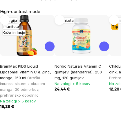
High-contrast mode
Energija
Imuniteta
Imuniteta
Imuniteta
Tip
Koža in lasje
BrainMax KIDS Liquid
Nordic Naturals Vitamin C
ChildLife E
Liposomal Vitamin C & Zinc,
gumijevi (mandarina), 250
cink, mango
mango, 150 ml
Otroški
mg, 120 gumijev
Prehransko
imunski sistem z okusom
Na zalogi > 5 kosov
Na zalogi >
manga, 30 odmerkov,
24,44 €
12,20 €
prehransko dopolnilo
Na zalogi > 5 kosov
16,28 €