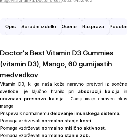
Blagovna znamka:
Doctor's Best
Koda:
6452/402
Opis
Sorodni izdelki
Ocene
Razprava
Podobni izd
Doctor's Best Vitamin D3 Gummies
(vitamin D3), Mango, 60 gumijastih
medvedkov
Vitamin D3, ki ga naša koža naravno pretvori iz sončne
svetlobe, je ključno hranilo pri
absorpciji kalcija
in
uravnava presnovo kalcija
.
Gumiji imajo naraven okus
manga.
Prispeva k normalnemu
delovanje imunskega sistema.
Pomaga vzdrževati
normalno stanje kosti.
Pomaga vzdrževati
normalno mišično aktivnost.
Pomaga vzdrževati
normalno stanje zob.