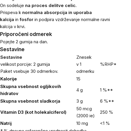
On sodeluje
na proces delitve celic.
Prispeva k
normalna absorpcija in uporaba
kalcija
in
fosfor
in podpira vzdrževanje normalne ravni
kalcija v krvi.
Priporočeni odmerek
Pojejte 2 gumija na dan.
Sestavine
Sestavine
Znesek
velikost porcije: 2 gumija
v 1
%RHP*
Paket vsebuje 30 odmerkov.
odmerku
Kalorije
15
Skupna vsebnost
ogljikovih
4 g
1 %**
hidratov
Skupna vsebnost
sladkorja
3 g
6 %**
50 mcg
Vitamin D3 (kot holekalciferol)
250 %
(2000 ie)
Natrij
10 mg
<1 %
* % dnevne referenčne vrednosti dohodka