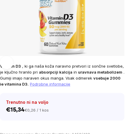
Vitamin D3
, ki ga naša koža naravno pretvori iz sončne svetlobe,
je ključno hranilo pri
absorpciji kalcija
in
uravnava metabolizem
.
Gumiji imajo naraven okus manga. Vsak odmerek
vsebuje 2000
ie vitamina D3.
Podrobne informacije
Trenutno ni na voljo
€15,34
€0,26 / 1 kos
Cena
na
enoto: