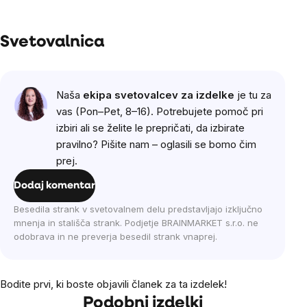
Svetovalnica
Naša
ekipa svetovalcev za izdelke
je tu za
vas (Pon–Pet, 8–16). Potrebujete pomoč pri
izbiri ali se želite le prepričati, da izbirate
pravilno? Pišite nam – oglasili se bomo čim
prej.
Dodaj komentar
Besedila strank v svetovalnem delu predstavljajo izključno
mnenja in stališča strank. Podjetje BRAINMARKET s.r.o. ne
odobrava in ne preverja besedil strank vnaprej.
Bodite prvi, ki boste objavili članek za ta izdelek!
Podobni izdelki