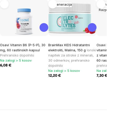
Regeneracija
Imuniteta
Razproda
Osavi Vitamin B6 (P-5-P), 30
BrainMax KIDS Hidratantni
Osavi Primr
mg, 60 rastlinskih kapsul
elektroliti, Malina, 150 g
Ionski
vitamin A & 
Prehransko dopolnilo
napitek za otroke z minerali,
z vitaminom
Na zalogi > 5 kosov
30 odmerkov, prehransko
60 rastlins
dopolnilo
prehransko
6,08 €
Na zalogi > 5 kosov
Na zalogi >
12,20 €
7,30 €