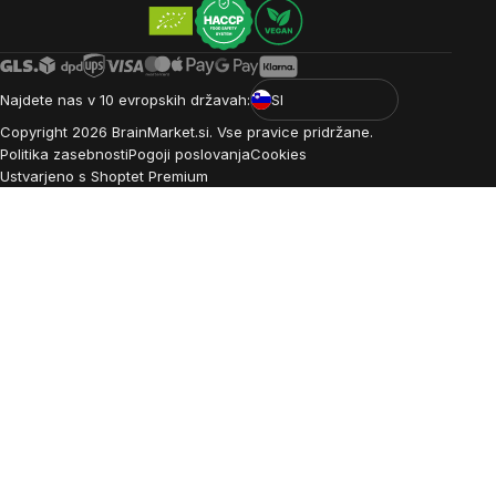
Najdete nas v 10 evropskih državah:
SI
Copyright
2026
BrainMarket.si. Vse pravice pridržane.
Politika zasebnosti
Pogoji poslovanja
Cookies
Ustvarjeno s Shoptet Premium