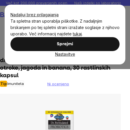
Preskoči
Več kot 200.000 preverjenih ocen
Naši izdelki so laboratorijsko te
na
Košarica
Nadaljuj brez prilagajanja
vsebino
Ta spletna stran uporablja piškotke. Z nadaljnjim
brskanjem po tej spletni strani izražate soglasje z njihovo
uporabo. Več informacij najdete
tukaj
.
Prehranska dopolnila in prehrana
Prehranska dopolnila
Sprejmi
za otroke
Probiotiki za otroke
Nastavitve
dr. Formulirani organski probiotiki za
otroke, jagoda in banana, 30 rastlinskih
kapsul
Tip
Imuniteta
Ni ocenjeno
The
average
product
rating
is
0,0
out
of