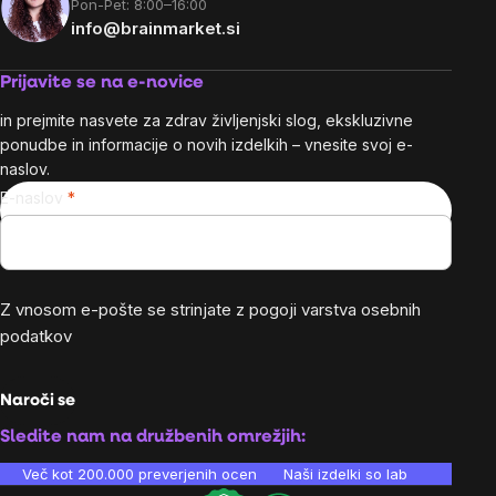
Pon-Pet: 8:00–16:00
info@brainmarket.si
Prijavite se na e-novice
in prejmite nasvete za zdrav življenjski slog, ekskluzivne
ponudbe in informacije o novih izdelkih – vnesite svoj e-
naslov.
E-naslov
Z vnosom e-pošte se strinjate z
pogoji varstva osebnih
podatkov
Naroči se
Sledite nam na družbenih omrežjih:
Več kot 200.000 preverjenih ocen
Naši izdelki so laboratorijsko te