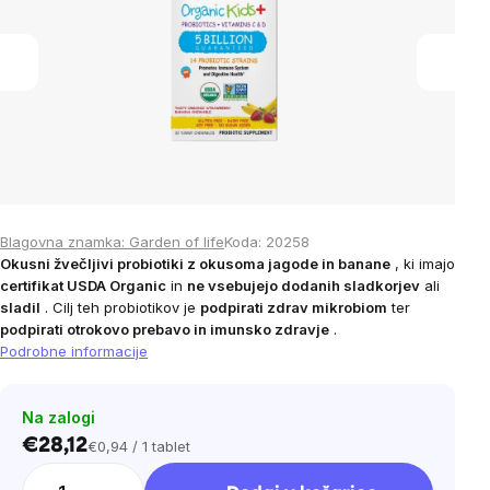
5
stars.
Blagovna znamka:
Garden of life
Koda:
20258
Okusni žvečljivi probiotiki z okusoma jagode in banane
, ki imajo
certifikat USDA Organic
in
ne vsebujejo dodanih sladkorjev
ali
sladil
. Cilj teh probiotikov je
podpirati zdrav mikrobiom
ter
podpirati otrokovo prebavo in imunsko zdravje
.
Podrobne informacije
Na zalogi
€28,12
€0,94 / 1 tablet
Cena
na