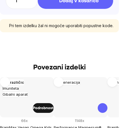
Dodaj v košarico
enoto:
Pri tem izdelku žal ni mogoče uporabiti popustne kode.
Povezani izdelki
Več različic
Regeneracija
Imuniteta
Imuniteta
Gibalni aparat
Podrobnost
66x
1148x
BrainMax Vegan Omega Kids,
Performance Magnesium®
BrainMax 