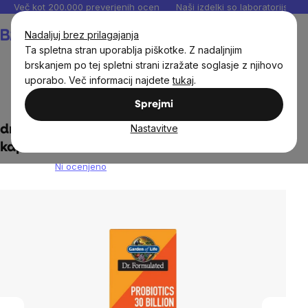
Preskoči
Več kot 200.000 preverjenih ocen
Naši izdelki so laboratorijsko te
na
Košarica
Nadaljuj brez prilagajanja
vsebino
Ta spletna stran uporablja piškotke. Z nadaljnjim
brskanjem po tej spletni strani izražate soglasje z njihovo
uporabo. Več informacij najdete
tukaj
.
Prehranska dopolnila in prehrana
Probiotiki
Sprejmi
Nastavitve
dr. Formulirani probiotiki 30 milijard, 30
kapsul
Ni ocenjeno
The
average
product
rating
is
0,0
out
of
5
stars.