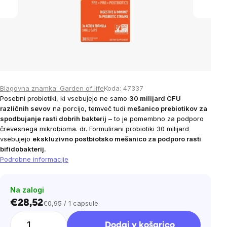
Blagovna znamka:
Garden of life
Koda:
47337
Posebni probiotiki, ki vsebujejo ne samo
30 milijard CFU
različnih sevov
na porcijo, temveč tudi
mešanico prebiotikov za
spodbujanje rasti dobrih bakterij
– to je pomembno za podporo
črevesnega mikrobioma. dr. Formulirani probiotiki 30 milijard
vsebujejo
ekskluzivno postbiotsko mešanico za podporo rasti
bifidobakterij.
Podrobne informacije
Na zalogi
€28,52
€0,95 / 1 capsule
Cena
na
Dodaj v košarico