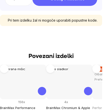
enoto:
Pri tem izdelku žal ni mogoče uporabiti popustne kode.
Povezani izdelki
Prehrana mišic
Krvni sladkor
Razprod
Gibalni ap
Prehrana 
156x
4x
BrainMax Performance
BrainMax Chromium & Apple
Performanc