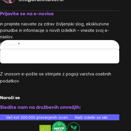
Prijavite se na e-novice
in prejmite nasvete za zdrav življenjski slog, ekskluzivne
ponudbe in informacije o novih izdelkih – vnesite svoj e-
naslov.
E-naslov
Z vnosom e-pošte se strinjate z
pogoji varstva osebnih
podatkov
Naroči se
Sledite nam na družbenih omrežjih:
Več kot 200.000 preverjenih ocen
Naši izdelki so laboratorijsko te