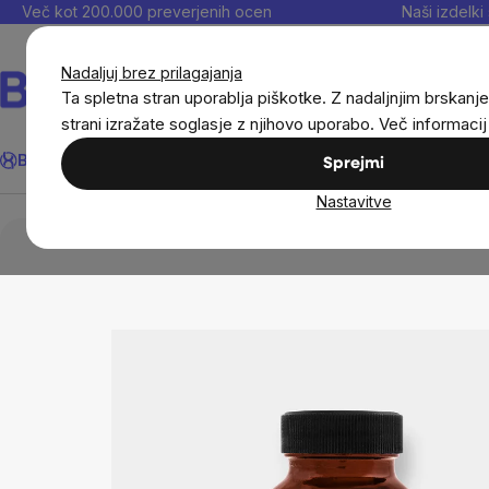
Preskoči
Več kot 200.000 preverjenih ocen
Naši izdelki 
na
vsebino
Nadaljuj brez prilagajanja
Ta spletna stran uporablja piškotke. Z nadaljnjim brskanje
strani izražate soglasje z njihovo uporabo. Več informaci
Išči
BrainMax®
Poletje
Prihrani
Cilji
Prehranska dopolnila in
Sprejmi
Nastavitve
Cilji
Imunski sistem
Zelišča
EcceVita K