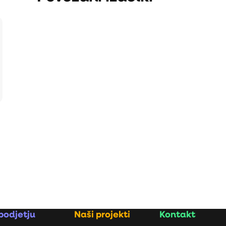
)
podjetju
Naši projekti
Kontakt