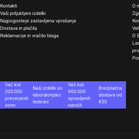
Kontakti
O 
Vaši priljubljeni izdelki
Zg
Najpogosteje zastavljena vprašanja
Kon
Dostava in plačila
Ve
Reklamacije in vračilo blaga
O 
Las
pro
Po
Več kot
Več kot
Naši izdelki so
Brezplačna
200.000
900.000
laboratorijsko
dostava od
preverjenih
opravljenih
testirani
€
50
ocen
naročil