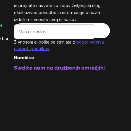
in prejmite nasvete za zdrav življenjski slog,
ekskluzivne ponudbe in informacije o novih
izdelkih – vnesite svoj e-naslov.
9
t.si
Z vnosom e-pošte se strinjate z
pogoji varstva
osebnih podatkov
Naroči se
Sledite nam na družbenih omrežjih: