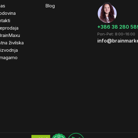
nas
Blog
odovina
takti
+386 38 280 58
leprodaja
Pon-Pet: 8:00–16:00
BrainMaxu
info@brainmarke
tna živilska
izvodnja
magamo