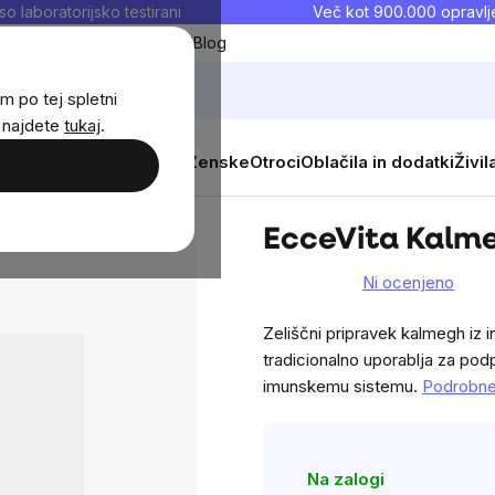
so laboratorijsko testirani
Več kot 900.000 opravlje
Moji priljubljeni
Blog
m po tej spletni
j najdete
tukaj
.
 prehrana
Novosti
Moški
Ženske
Otroci
Oblačila in dodatki
Živil
almegh, 60 kapsul
EcceVita Kalme
Ni ocenjeno
The
average
Zeliščni pripravek kalmegh iz i
product
tradicionalno uporablja za podp
rating
imunskemu sistemu.
Podrobne
is
0,0
out
Na zalogi
of