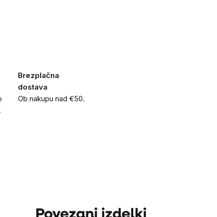
Brezplačna
dostava
o
Ob nakupu nad €50.
.
Povezani izdelki