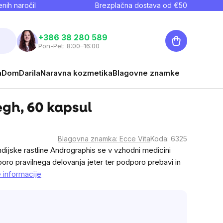
nih naročil
Brezplačna dostava od €
50
Košarica
+386 38 280 589
Pon-Pet: 8:00–16:00
a
Dom
Darila
Naravna kozmetika
Blagovne znamke
gh, 60 kapsul
Blagovna znamka:
Ecce Vita
Koda:
6325
ndijske rastline Andrographis se v vzhodni medicini
oro pravilnega delovanja jeter ter podporo prebavi in ​​
 informacije