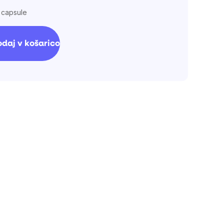
1 capsule
daj v košarico