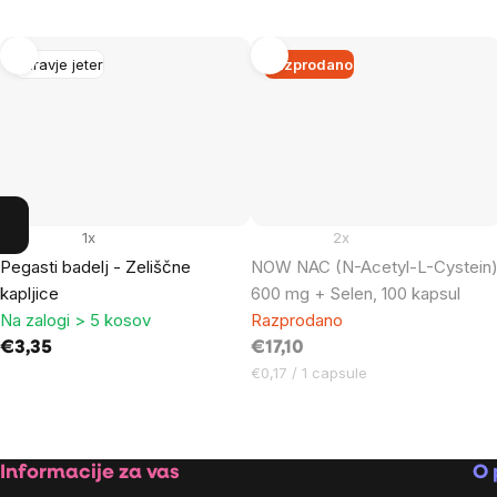
Zdravje jeter
Razprodano
1x
2x
Pegasti badelj - Zeliščne
NOW NAC (N-Acetyl-L-Cystein
kapljice
600 mg + Selen, 100 kapsul
Na zalogi > 5 kosov
Razprodano
€3,35
€17,10
Cena
€0,17 / 1 capsule
na
enoto:
Footer
Informacije za vas
O 