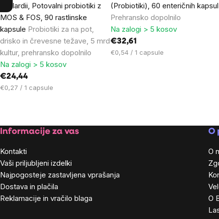
boulardii, Potovalni probiotiki z
(Probiotiki), 60 enteričnih kapsul
MOS & FOS, 90 rastlinske
Prehransko dopolnilo
kapsule
Probiotiki za na pot,
Na zalogi > 5 kosov
drisko in črevesne težave, 5 mrd
€32,61
kultur, prehransko dopolnilo
Cena
€0,54 / 1 capsule
na
Na zalogi > 5 kosov
enoto:
€24,44
Cena
€0,27 / 1 capsule
na
enoto:
Footer
Informacije za vas
O 
Kontakti
O 
Vaši priljubljeni izdelki
Zg
Najpogosteje zastavljena vprašanja
Kon
Dostava in plačila
Ve
Reklamacije in vračilo blaga
O 
Las