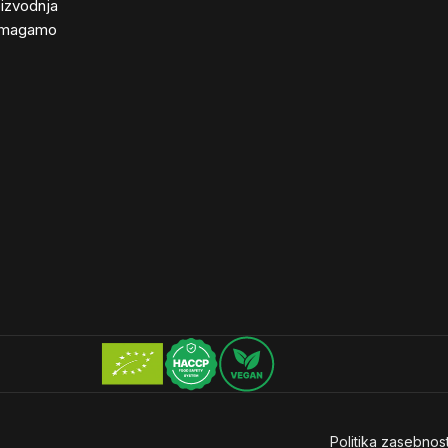
izvodnja
magamo
Politika zasebnost