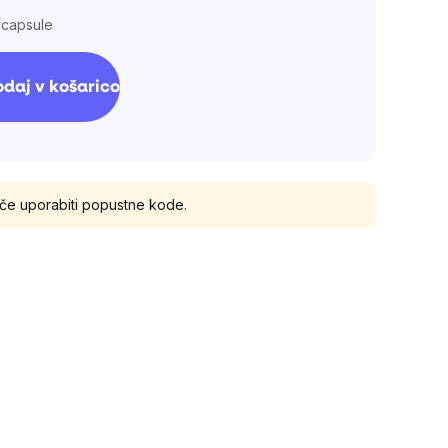
 capsule
daj v košarico
oče uporabiti popustne kode.