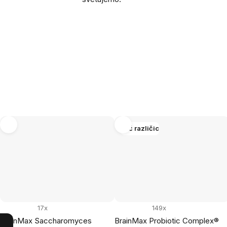
Več različic
17x
149x
BrainMax Saccharomyces
BrainMax Probiotic Complex®