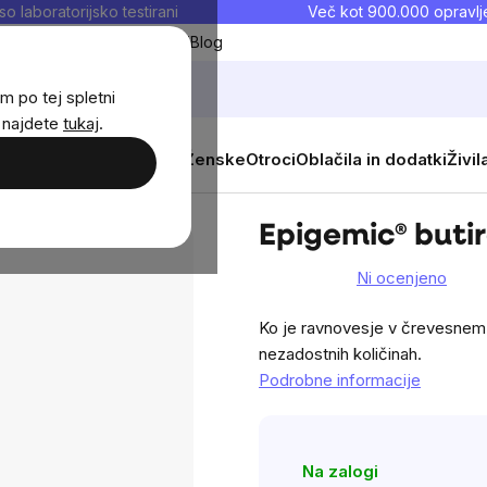
so laboratorijsko testirani
Več kot 900.000 opravlje
Moji priljubljeni
Blog
m po tej spletni
j najdete
tukaj
.
 prehrana
Novosti
Moški
Ženske
Otroci
Oblačila in dodatki
Živil
rat, 30 kapsul
Epigemic® butir
Ni ocenjeno
The
average
Ko je ravnovesje v črevesnem 
product
nezadostnih količinah.
rating
Podrobne informacije
is
0,0
out
Na zalogi
of