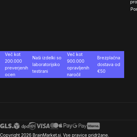
pro
Po
Več kot
Več kot
Naši izdelki so
Brezplačna
200.000
900.000
laboratorijsko
dostava od
preverjenih
opravljenih
testirani
€
50
ocen
naročil
Copyright
2026
BrainMarket.si. Vse pravice pridržane.