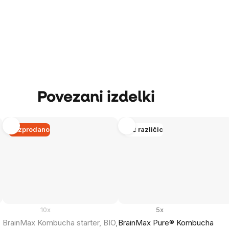
Povezani izdelki
Razprodano
Več različic
10x
5x
BrainMax Kombucha starter, BIO,
BrainMax Pure® Kombucha