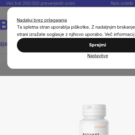
Preskoči
Več kot 200.000 preverjenih ocen
Naši izdelki 
na
vsebino
Nadaljuj brez prilagajanja
Ta spletna stran uporablja piškotke. Z nadaljnjim brskanje
strani izražate soglasje z njihovo uporabo. Več informaci
Išči
BrainMax®
Poletje
Prihrani
Cilji
Prehranska dopolnila in
Sprejmi
Nastavitve
Prehranska dopolnila in prehrana
Epigemic® buti