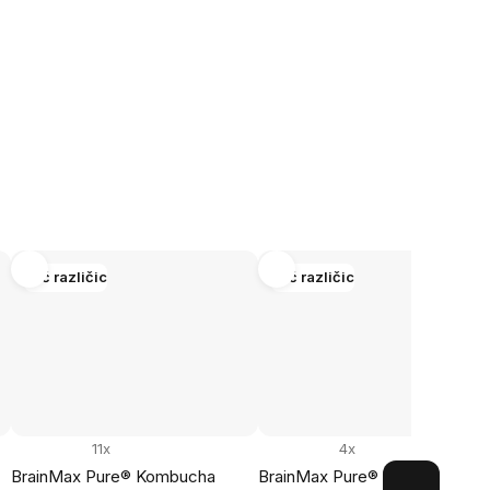
Več različic
Več različic
11x
4x
BrainMax Pure® Kombucha
BrainMax Pure® Kombucha Ho