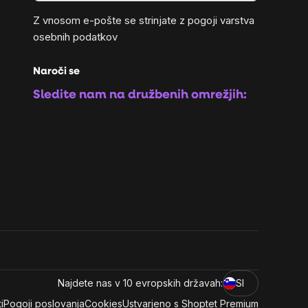
Z vnosom e-pošte se strinjate z
pogoji varstva
osebnih podatkov
Naroči se
Sledite nam na družbenih omrežjih:
Najdete nas v 10 evropskih državah:
SI
i
Pogoji poslovanja
Cookies
Ustvarjeno s Shoptet Premium