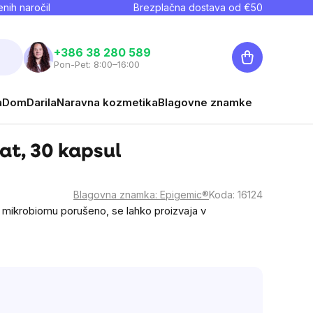
nih naročil
Brezplačna dostava od €
50
Košarica
+386 38 280 589
Pon-Pet: 8:00–16:00
a
Dom
Darila
Naravna kozmetika
Blagovne znamke
at, 30 kapsul
Blagovna znamka:
Epigemic®
Koda:
16124
mikrobiomu porušeno, se lahko proizvaja v