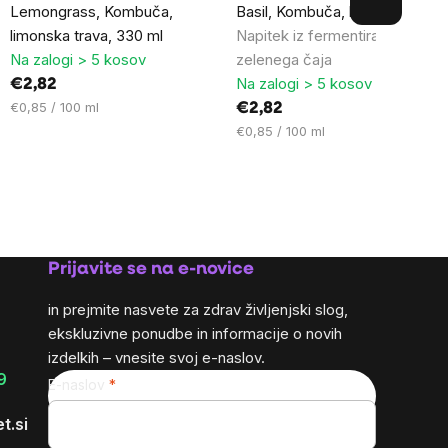
Lemongrass, Kombuča,
Basil, Kombuča, bazilika, 330 m
limonska trava, 330 ml
Napitek iz fermentiranega
Na zalogi > 5 kosov
zelenega čaja
Na zalogi > 5 kosov
€2,82
Cena
€0,85 / 100 ml
€2,82
na
Cena
€0,85 / 100 ml
enoto:
na
enoto:
Prijavite se na e-novice
in prejmite nasvete za zdrav življenjski slog,
ekskluzivne ponudbe in informacije o novih
izdelkih – vnesite svoj e-naslov.
9
E-naslov
t.si