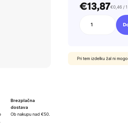
5
€13,87
€0,46 / 1
stars.
Cena
na
enoto:
Do
Pri tem izdelku žal ni mog
Brezplačna
dostava
o
Ob nakupu nad €50.
.