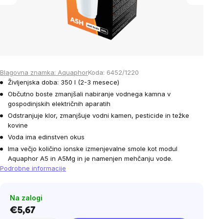
Blagovna znamka:
Aquaphor
Koda:
6452/1220
Življenjska doba: 350 l (2-3 mesece)
Občutno boste zmanjšali nabiranje vodnega kamna v
gospodinjskih električnih aparatih
Odstranjuje klor, zmanjšuje vodni kamen, pesticide in težke
kovine
Voda ima edinstven okus
Ima večjo količino ionske izmenjevalne smole kot modul
Aquaphor A5 in A5Mg in je namenjen mehčanju vode.
Podrobne informacije
Na zalogi
€5,67
Cena