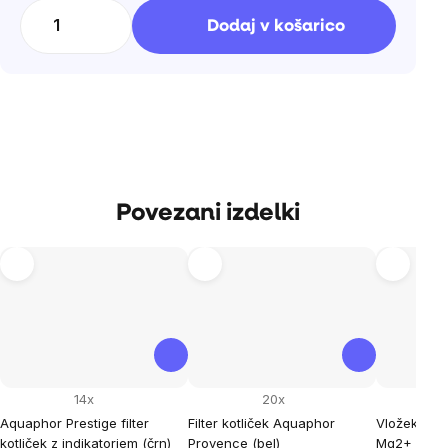
na
Dodaj v košarico
enoto:
Povezani izdelki
14x
20x
Aquaphor Prestige filter
Filter kotliček Aquaphor
Vložek filt
kotliček z indikatorjem (črn)
Provence (bel)
Mg2+ (1 ko