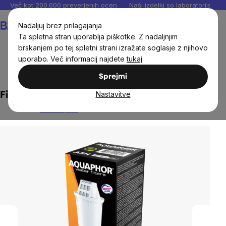
Preskoči
Več kot 200.000 preverjenih ocen
Naši izdelki so laboratorijsko te
na
Košarica
Nadaljuj brez prilagajanja
vsebino
Ta spletna stran uporablja piškotke. Z nadaljnjim
brskanjem po tej spletni strani izražate soglasje z njihovo
uporabo. Več informacij najdete
tukaj
.
Dom
Vodeni filtri in vrči
Sprejmi
Nastavitve
Filtrirni vložek Aquaphor A5H
Ni ocenjeno
The
average
product
rating
is
0,0
out
of
5
stars.