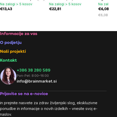
Na zalogi > 5 kosov
Na zalogi > 5 kosov
Na zalogi >
€13,43
€22,81
€6,08
Cena
€6,08 / 1 k
na
enoto:
Footer
Informacije za vas
O podjetju
Naši projekti
Kontakt
+386 38 280 589
Pon-Pet: 8:00–16:00
info@brainmarket.si
Prijavite se na e-novice
in prejmite nasvete za zdrav življenjski slog, ekskluzivne
ponudbe in informacije o novih izdelkih – vnesite svoj e-
naslov.