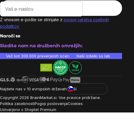
Z vnosom e-pošte se strinjate z
pogoji varstva osebnih
podatkov
Naroči se
Sledite nam na družbenih omrežjih:
Več kot 200.000 preverjenih ocen
Naši izdelki so laboratorijsko te
Najdete nas v 10 evropskih državah:
SI
Copyright
2026
BrainMarket.si. Vse pravice pridržane.
Politika zasebnosti
Pogoji poslovanja
Cookies
Ustvarjeno s Shoptet Premium