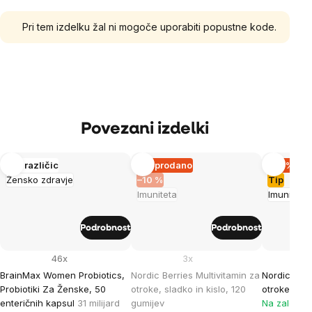
Pri tem izdelku žal ni mogoče uporabiti popustne kode.
Povezani izdelki
Več različic
Razprodano
–10 %
Žensko zdravje
–10 %
Tip
Imuniteta
Imuniteta
Podrobnost
Podrobnost
46x
3x
BrainMax Women Probiotics,
Nordic Berries Multivitamin za
Nordic Berr
Probiotiki Za Ženske, 50
otroke, sladko in kislo, 120
otroke, češ
enteričnih kapsul
31 milijard
gumijev
Na zalogi >