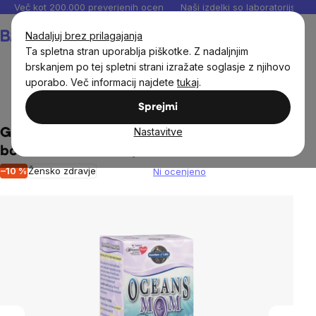
Preskoči
Več kot 200.000 preverjenih ocen
Naši izdelki so laboratorijsko te
na
Košarica
Nadaljuj brez prilagajanja
vsebino
Ta spletna stran uporablja piškotke. Z nadaljnjim
brskanjem po tej spletni strani izražate soglasje z njihovo
uporabo. Več informacij najdete
tukaj
.
Ženske
Prehranska dopolnila za ženske
Nosečnost
Sprejmi
Nastavitve
Garden of Life Oceans Mom DHA, DHA
bonboni za mamice, 30 mehkih žel
–10 %
Žensko zdravje
Ni ocenjeno
The
average
product
rating
is
0,0
out
of
5
stars.