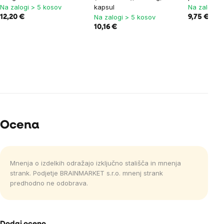
Na zalogi > 5 kosov
kapsul
Na zalogi >
Na zalogi > 5 kosov
12,20 €
9,75 €
10,16 €
Ocena
Mnenja o izdelkih odražajo izključno stališča in mnenja
strank. Podjetje BRAINMARKET s.r.o. mnenj strank
predhodno ne odobrava.