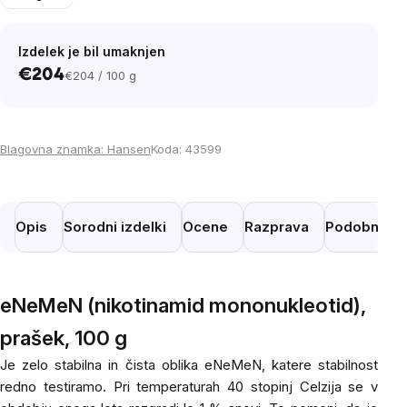
Izdelek je bil umaknjen
€204
€204 / 100 g
Cena
na
enoto:
Blagovna znamka:
Hansen
Koda:
43599
Opis
Sorodni izdelki
Ocene
Razprava
Podobni izd
eNeMeN (nikotinamid mononukleotid),
prašek, 100 g
Je zelo stabilna in čista oblika eNeMeN, katere stabilnost
redno testiramo. Pri temperaturah 40 stopinj Celzija se v