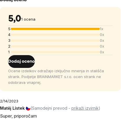
Dodaj oceno
5,0
1 ocena
5
1x
4
0x
3
0x
2
0x
1
0x
Dodaj oceno
Ocene izdelkov odražajo izključno mnenja in stališča
strank. Podjetje BRAINMARKET s.r.o. ocen strank ne
odobrava vnaprej.
2/14/2023
Matěj Lístek
(Samodejni prevod -
prikaži izvirnik
)
Super, priporočam