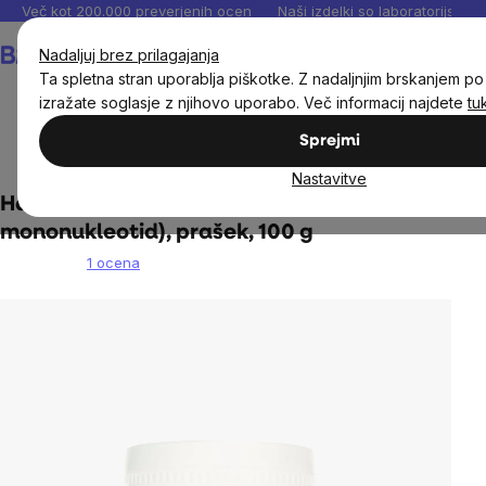
Preskoči
Več kot 200.000 preverjenih ocen
Naši izdelki so laboratorijsko te
na
Košarica
Nadaljuj brez prilagajanja
vsebino
Ta spletna stran uporablja piškotke. Z nadaljnjim brskanjem po t
izražate soglasje z njihovo uporabo. Več informacij najdete
tu
Sprejmi
Cilji
Dolgoživost
Nastavitve
Hansen eNeMeN (nikotinamid
mononukleotid), prašek, 100 g
1 ocena