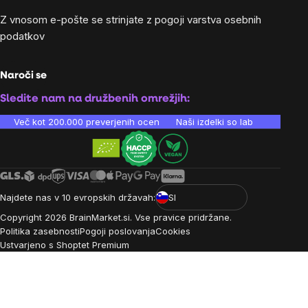
Z vnosom e-pošte se strinjate z
pogoji varstva osebnih
podatkov
Naroči se
Sledite nam na družbenih omrežjih:
Več kot 200.000 preverjenih ocen
Naši izdelki so laboratorijsko te
Najdete nas v 10 evropskih državah:
SI
Copyright
2026
BrainMarket.si. Vse pravice pridržane.
Politika zasebnosti
Pogoji poslovanja
Cookies
Ustvarjeno s Shoptet Premium