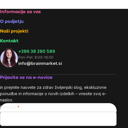
Footer
Informacije za vas
O podjetju
Naši projekti
Kontakt
+386 38 280 589
Pon-Pet: 8:00–16:00
info@brainmarket.si
Prijavite se na e-novice
in prejmite nasvete za zdrav življenjski slog, ekskluzivne
ponudbe in informacije o novih izdelkih – vnesite svoj e-
naslov.
E-naslov