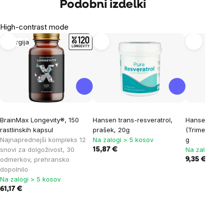
Podobni izdelki
High-contrast mode
Energija
BrainMax Longevity®, 150
Hansen trans-resveratrol,
Hansen T
rastlinskih kapsul
prašek, 20g
(Trimethylg
Najnaprednejši kompleks 12
Na zalogi > 5 kosov
g
snovi za dolgoživost, 30
Na zalogi >
15,87 €
odmerkov, prehransko
9,35 €
dopolnilo
Na zalogi > 5 kosov
61,17 €