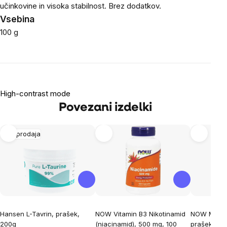
učinkovine in visoka stabilnost. Brez dodatkov.
Vsebina
100 g
High-contrast mode
Povezani izdelki
Razprodaja
Hansen L-Tavrin, prašek,
NOW Vitamin B3 Nikotinamid
NOW MSM me
200g
(niacinamid), 500 mg, 100
prašek 227