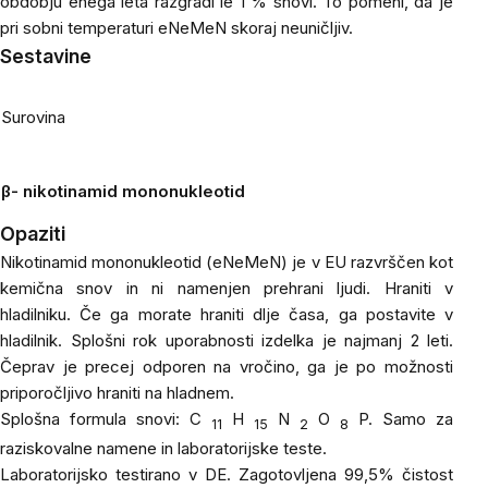
obdobju enega leta razgradi le 1 % snovi. To pomeni, da je
pri sobni temperaturi eNeMeN skoraj neuničljiv.
Sestavine
Surovina
β-
nikotinamid mononukleotid
Opaziti
Nikotinamid mononukleotid (eNeMeN) je v EU razvrščen kot
kemična snov in ni namenjen prehrani ljudi. Hraniti v
hladilniku. Če ga morate hraniti dlje časa, ga postavite v
hladilnik. Splošni rok uporabnosti izdelka je najmanj 2 leti.
Čeprav je precej odporen na vročino, ga je po možnosti
priporočljivo hraniti na hladnem.
Splošna formula snovi: C
H
N
O
P. Samo za
11
15
2
8
raziskovalne namene in laboratorijske teste.
Laboratorijsko testirano v DE. Zagotovljena 99,5% čistost