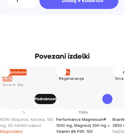
Dodaj v košarico
enoto:
Povezani izdelki
Razprodano
–15 %
Več različ
–9 %
Regeneracija
Srce in ži
Srce in žile
Podrobnost
1x
1148x
NOW Ubiquinol, Kaneka, 100
Performance Magnesium®
BrainMax 
mg, 60 mehkih kapsul
1000 mg, Magnezij 200 mg +
2850 mg DH
Razprodano
Vitamin B6 P5P, 100
Najčistejši