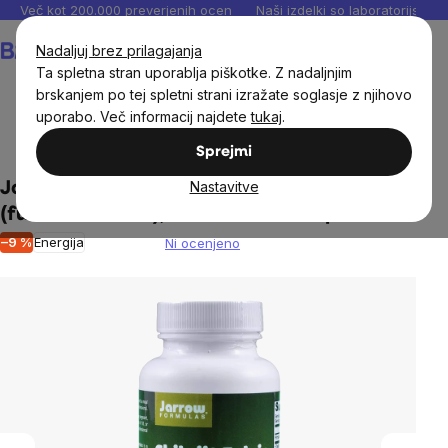
Preskoči
Več kot 200.000 preverjenih ocen
Naši izdelki so laboratorijsko te
na
Košarica
Nadaljuj brez prilagajanja
vsebino
Ta spletna stran uporablja piškotke. Z nadaljnjim
brskanjem po tej spletni strani izražate soglasje z njihovo
uporabo. Več informacij najdete
tukaj
.
Cilji
Energija, vitalnost
Sprejmi
Nastavitve
Jarrow Shilajit Fulvic acid complex
(fulvična kislina), 60 rastlinskih kapsul
–9 %
Energija
Ni ocenjeno
The
average
product
rating
is
0,0
out
of
5
stars.