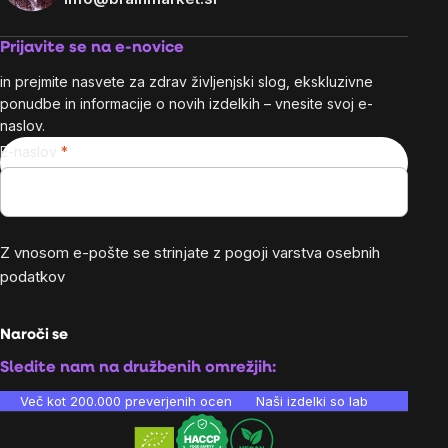
Prijavite se na e-novice
in prejmite nasvete za zdrav življenjski slog, ekskluzivne
ponudbe in informacije o novih izdelkih – vnesite svoj e-
naslov.
E-naslov
Z vnosom e-pošte se strinjate z
pogoji varstva osebnih
podatkov
Naroči se
Sledite nam na družbenih omrežjih:
Več kot 200.000 preverjenih ocen
Naši izdelki so laboratorijsko te