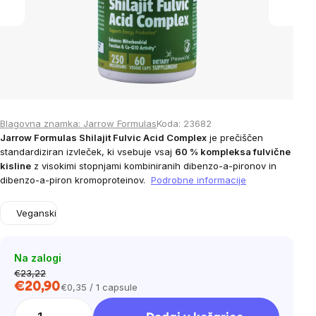
Blagovna znamka:
Jarrow Formulas
Koda:
23682
Jarrow Formulas Shilajit Fulvic Acid Complex
je prečiščen
standardiziran izvleček, ki vsebuje vsaj
60 % kompleksa fulvične
kisline
z visokimi stopnjami kombiniranih dibenzo-a-pironov in
dibenzo-a-piron kromoproteinov.
Podrobne informacije
Veganski
Na zalogi
€23,22
€20,90
€0,35 / 1 capsule
Cena
na