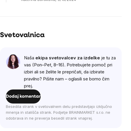
Svetovalnica
Naša
ekipa svetovalcev za izdelke
je tu za
vas (Pon–Pet, 8–16). Potrebujete pomoč pri
izbiri ali se želite le prepričati, da izbirate
pravilno? Pišite nam – oglasili se bomo čim
prej.
Dodaj komentar
Besedila strank v svetovalnem delu predstavljajo izključno
mnenja in stališča strank. Podjetje BRAINMARKET s.r.o. ne
odobrava in ne preverja besedil strank vnaprej.