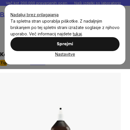
Preskoči
Več kot 200.000 preverjenih ocen
Naši izdelki so laboratorijsko te
na
Košarica
Nadaljuj brez prilagajanja
vsebino
Ta spletna stran uporablja piškotke. Z nadaljnjim
brskanjem po tej spletni strani izražate soglasje z njihovo
uporabo. Več informacij najdete
tukaj
.
Naravna kozmetika
Sprejmi
Nastavitve
Koloidno srebro v spreju, 10 ppm, 200 ml
Tip
2 ocena