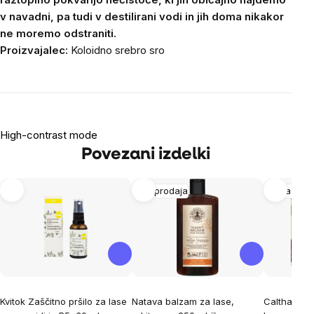
v navadni, pa tudi v destilirani vodi in jih doma nikakor
ne moremo odstraniti.
Proizvajalec:
Koloidno
srebro sro
High-contrast mode
Povezani izdelki
Razprodaja
Koža in la
Kvitok Zaščitno pršilo za lase
Natava balzam za lase,
Caltha - T