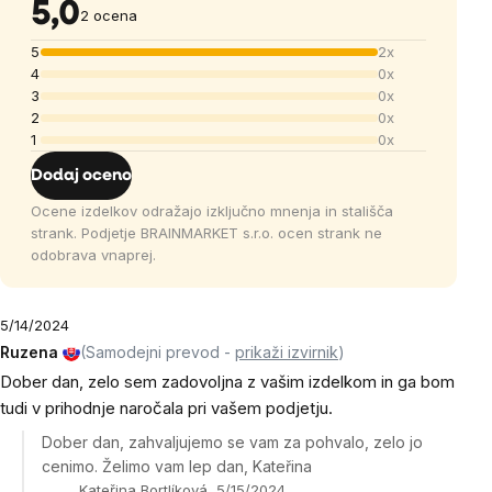
5,0
2 ocena
5
2x
4
0x
3
0x
2
0x
1
0x
Dodaj oceno
Ocene izdelkov odražajo izključno mnenja in stališča
strank. Podjetje BRAINMARKET s.r.o. ocen strank ne
odobrava vnaprej.
5/14/2024
Ruzena
(Samodejni prevod -
prikaži izvirnik
)
Dober dan, zelo sem zadovoljna z vašim izdelkom in ga bom
tudi v prihodnje naročala pri vašem podjetju.
Dober dan, zahvaljujemo se vam za pohvalo, zelo jo
cenimo. Želimo vam lep dan, Kateřina
Kateřina Bortlíková, 5/15/2024