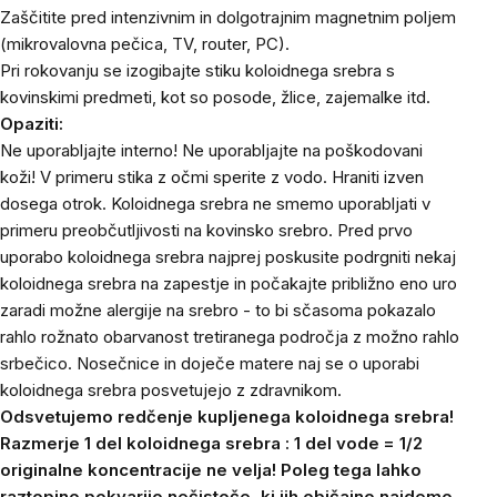
Zaščitite pred intenzivnim in dolgotrajnim magnetnim poljem
(mikrovalovna pečica, TV, router, PC).
Pri rokovanju se izogibajte stiku koloidnega srebra s
kovinskimi predmeti, kot so posode, žlice, zajemalke itd.
Opaziti:
Ne uporabljajte interno! Ne uporabljajte na poškodovani
koži! V primeru stika z očmi sperite z vodo. Hraniti izven
dosega otrok. Koloidnega srebra ne smemo uporabljati v
primeru preobčutljivosti na kovinsko srebro. Pred prvo
uporabo koloidnega srebra najprej poskusite podrgniti nekaj
koloidnega srebra na zapestje in počakajte približno eno uro
zaradi možne alergije na srebro - to bi sčasoma pokazalo
rahlo rožnato obarvanost tretiranega področja z možno rahlo
srbečico. Nosečnice in doječe matere naj se o uporabi
koloidnega srebra posvetujejo z zdravnikom.
Odsvetujemo redčenje kupljenega koloidnega srebra!
Razmerje 1 del koloidnega srebra : 1 del vode = 1/2
originalne koncentracije ne velja! Poleg tega lahko
raztopino pokvarijo nečistoče, ki jih običajno najdemo