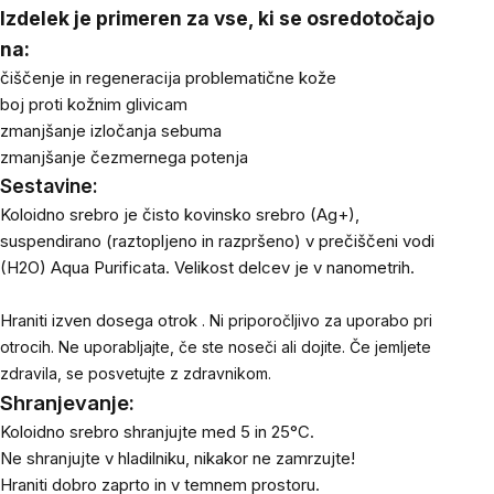
Izdelek je primeren za vse, ki se osredotočajo
na:
čiščenje in regeneracija problematične kože
boj proti kožnim glivicam
zmanjšanje izločanja sebuma
zmanjšanje čezmernega potenja
Sestavine:
Koloidno srebro je čisto kovinsko srebro (Ag+),
suspendirano (raztopljeno in razpršeno) v prečiščeni vodi
(H2O) Aqua Purificata. Velikost delcev je v nanometrih.
Hraniti izven dosega otrok
.
Ni priporočljivo za uporabo pri
otrocih.
Ne uporabljajte, če ste noseči ali dojite.
Če jemljete
zdravila, se posvetujte z zdravnikom.
Shranjevanje:
Koloidno srebro shranjujte med 5 in 25°C.
Ne shranjujte v hladilniku, nikakor ne zamrzujte!
Hraniti dobro zaprto in v temnem prostoru.