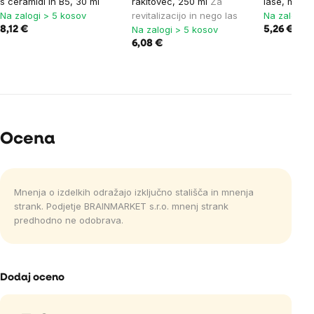
s ceramidi in B5, 30 ml
rakitovec, 250 ml
Za
lase, melis
Na zalogi > 5 kosov
revitalizacijo in nego las
Na zalogi >
Na zalogi > 5 kosov
8,12 €
5,26 €
6,08 €
Ocena
Mnenja o izdelkih odražajo izključno stališča in mnenja
strank. Podjetje BRAINMARKET s.r.o. mnenj strank
predhodno ne odobrava.
Dodaj oceno