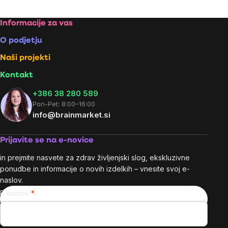
Footer
Informacije za vas
O podjetju
Naši projekti
Kontakt
+386 38 280 589
Pon-Pet: 8:00–16:00
info@brainmarket.si
Prijavite se na e-novice
in prejmite nasvete za zdrav življenjski slog, ekskluzivne
ponudbe in informacije o novih izdelkih – vnesite svoj e-
naslov.
E-naslov