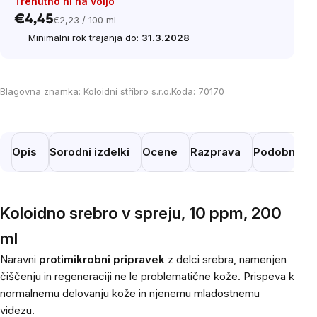
Trenutno ni na voljo
€4,45
€2,23 / 100 ml
Cena
Minimalni rok trajanja do:
31.3.2028
na
enoto:
Blagovna znamka:
Koloidní stříbro s.r.o.
Koda:
70170
Opis
Sorodni izdelki
Ocene
Razprava
Podobni izd
Koloidno srebro v spreju, 10 ppm, 200
ml
Naravni
protimikrobni pripravek
z delci srebra, namenjen
čiščenju in regeneraciji ne le problematične kože. Prispeva k
normalnemu delovanju kože in njenemu mladostnemu
videzu.