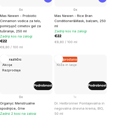
0x
0x
Mas Newen - Probiotic
Mas Newen - Rice Bran
Cinnamon vodica za telo,
Conditioner&Mask, balzam, 250
pomirjujoč cimetov gel za
ml
tuširanje, 250 ml
Zadnji kos na zalogi
Zadnji kos na zalogi
€22
€22
Cena
€8,80 / 100 ml
Cena
na
€8,80 / 100 ml
na
enoto:
enoto:
Več različic
Razprodano
Akcija
Koža in lasje
Razprodaja
Podrobnost
Podrobnost
0x
1x
Organyc Menstrualne
Dr. Heilbronner Pomlajevalna in
spodnjice, črne
negovalna dnevna krema, BIO,
Zadnji 2 kosi na zalogi
50 ml