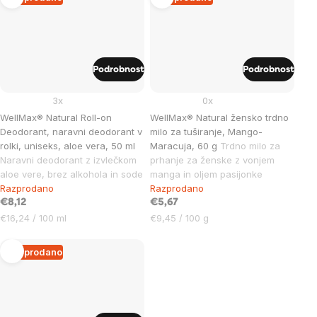
Podrobnost
Podrobnost
3x
0x
WellMax® Natural Roll-on
WellMax® Natural žensko trdno
Deodorant, naravni deodorant v
milo za tuširanje, Mango-
rolki, uniseks, aloe vera, 50 ml
Maracuja, 60 g
Trdno milo za
Naravni deodorant z izvlečkom
prhanje za ženske z vonjem
aloe vere, brez alkohola in sode
manga in oljem pasijonke
Razprodano
Razprodano
€8,12
€5,67
Cena
Cena
€16,24 / 100 ml
€9,45 / 100 g
na
na
enoto:
enoto:
Razprodano