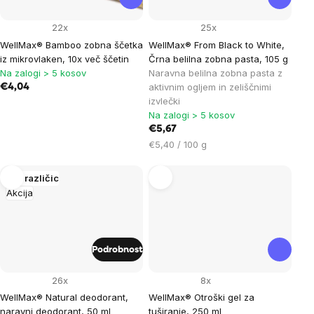
22x
25x
WellMax® Bamboo zobna ščetka
WellMax® From Black to White,
iz mikrovlaken, 10x več ščetin
Črna belilna zobna pasta, 105 g
Na zalogi > 5 kosov
Naravna belilna zobna pasta z
aktivnim ogljem in zeliščnimi
€4,04
izvlečki
Na zalogi > 5 kosov
€5,67
Cena
€5,40 / 100 g
na
enoto:
Več različic
Akcija
Podrobnost
26x
8x
WellMax® Natural deodorant,
WellMax® Otroški gel za
naravni deodorant, 50 ml
tuširanje, 250 ml