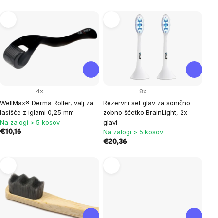
List
of
products
4x
8x
WellMax® Derma Roller, valj za
Rezervni set glav za sonično
lasišče z iglami 0,25 mm
zobno ščetko BrainLight, 2x
Na zalogi > 5 kosov
glavi
Na zalogi > 5 kosov
€10,16
€20,36