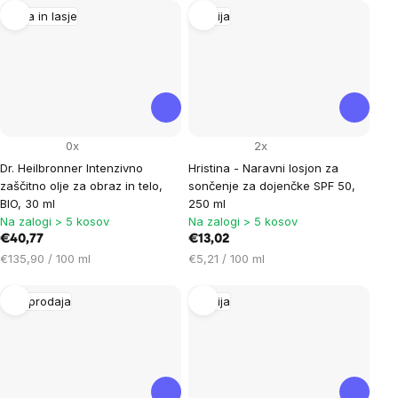
enoto:
Koža in lasje
Akcija
0x
2x
Dr. Heilbronner Intenzivno
Hristina - Naravni losjon za
zaščitno olje za obraz in telo,
sončenje za dojenčke SPF 50,
BIO, 30 ml
250 ml
Na zalogi > 5 kosov
Na zalogi > 5 kosov
€40,77
€13,02
Cena
Cena
€135,90 / 100 ml
€5,21 / 100 ml
na
na
enoto:
enoto:
Razprodaja
Akcija