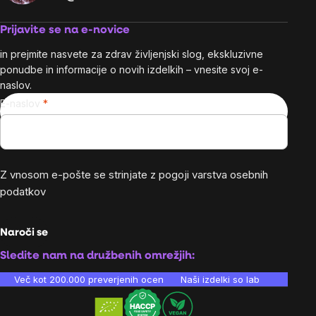
Prijavite se na e-novice
in prejmite nasvete za zdrav življenjski slog, ekskluzivne
ponudbe in informacije o novih izdelkih – vnesite svoj e-
naslov.
E-naslov
Z vnosom e-pošte se strinjate z
pogoji varstva osebnih
podatkov
Naroči se
Sledite nam na družbenih omrežjih:
Več kot 200.000 preverjenih ocen
Naši izdelki so laboratorijsko te