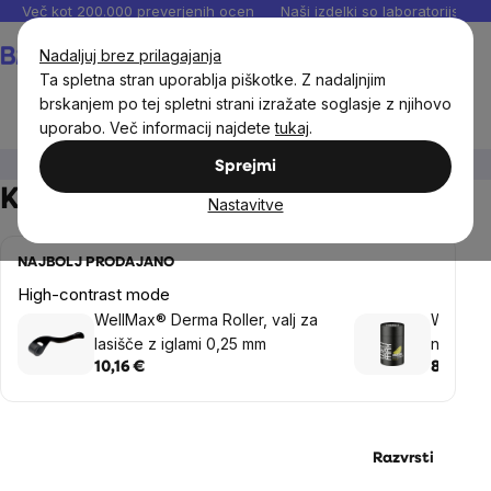
Preskoči
Več kot 200.000 preverjenih ocen
Naši izdelki so laboratorijsko te
na
Košarica
Nadaljuj brez prilagajanja
vsebino
Ta spletna stran uporablja piškotke. Z nadaljnjim
brskanjem po tej spletni strani izražate soglasje z njihovo
uporabo. Več informacij najdete
tukaj
.
Novoletna razprodaja
Kozmetika in drogerija
Sprejmi
Kozmetika in drogerija
Nastavitve
NAJBOLJ PRODAJANO
High-contrast mode
WellMax® Derma Roller, valj za
WellMax
lasišče z iglami 0,25 mm
naravni
10,16 €
8,94 €
Razvrsti