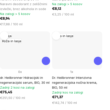
Naravni deodorant z zeliščnimi
Na zalogi > 5 kosov
izvlečki, brez alkohola in sode
€8,12
Na zalogi > 5 kosov
Cena
€3,25 / 100 ml
€8,94
na
Cena
enoto:
€17,88 / 100 ml
na
enoto:
Akcija
Koža in lasje
Koža in lasje
0x
1x
dr. Heilbronner Hidracijski in
Dr. Heilbronner Intenzivna
regeneracijski serum, BIO, 30 ml
regeneracijska nočna krema,
Zadnji 2 kosi na zalogi
BIO, 50 ml
Zadnji kos na zalogi
€75,45
Cena
€71,37
€251,50 / 100 ml
na
Cena
€142,74 / 100 ml
enoto:
na