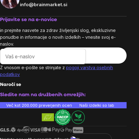
info@brainmarket.si
Prijavite se na e-novice
in prejmite nasvete za zdrav življenjski slog, ekskluzivne
ponudbe in informacije o novih izdelkih – vnesite svoj e-
naslov.
Z vnosom e-pošte se strinjate z
pogoji varstva osebnih
podatkov
Naroči se
Sledite nam na družbenih omrežjih:
Več kot 200.000 preverjenih ocen
Naši izdelki so laboratorijsko te