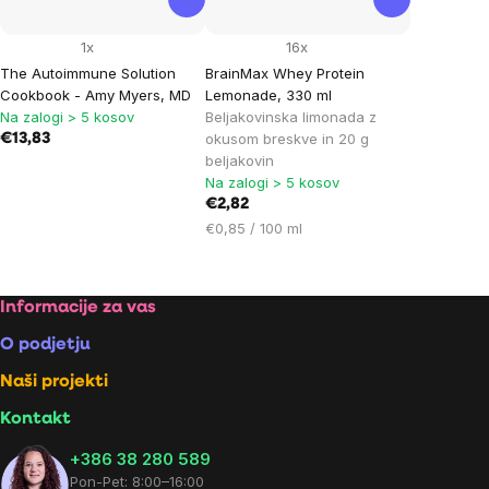
1x
16x
The Autoimmune Solution
BrainMax Whey Protein
Cookbook - Amy Myers, MD
Lemonade, 330 ml
Na zalogi > 5 kosov
Beljakovinska limonada z
okusom breskve in 20 g
€13,83
beljakovin
Na zalogi > 5 kosov
€2,82
Cena
€0,85 / 100 ml
na
enoto:
Footer
Informacije za vas
O podjetju
Naši projekti
Kontakt
+386 38 280 589
Pon-Pet: 8:00–16:00