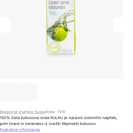
stars.
Blagovna znamka:
Kulau
Koda:
7919
100% čista kokosova voda KULAU je naravni izotonični napitek,
poln hranil in mineralov iz svežih filipinskih kokosov.
Podrobne informacije