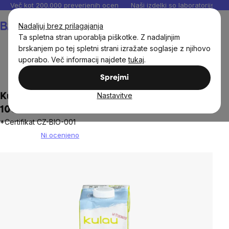
Preskoči
Več kot 200.000 preverjenih ocen
Naši izdelki so laboratorijsko te
na
Košarica
Nadaljuj brez prilagajanja
vsebino
Ta spletna stran uporablja piškotke. Z nadaljnjim
brskanjem po tej spletni strani izražate soglasje z njihovo
uporabo. Več informacij najdete
tukaj
.
Živila
Pijače
Osvežilne pijače
Sprejmi
Nastavitve
Kulau - BIO 100% ČISTA kokosova voda,
1000 ml *certifikat CZ-BIO-001
*Certifikat CZ-BIO-001
Ni ocenjeno
The
average
product
rating
is
0,0
out
of
5