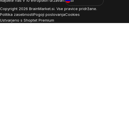
Najdete nas v 10 evropskih državah:
SI
Copyright
2026
BrainMarket.si. Vse pravice pridržane.
Politika zasebnosti
Pogoji poslovanja
Cookies
Ustvarjeno s Shoptet Premium