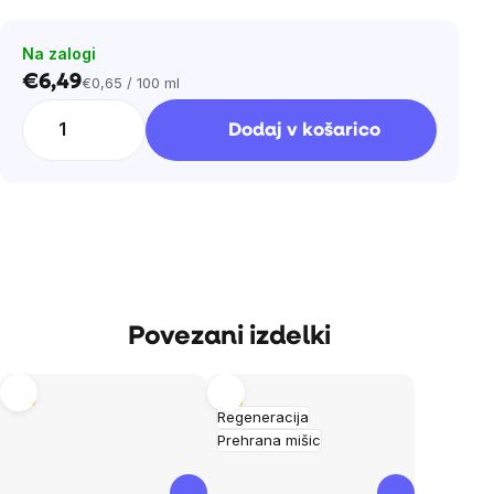
Na zalogi
€6,49
€0,65 / 100 ml
Cena
na
Dodaj v košarico
enoto:
Povezani izdelki
Tip
Tip
Regeneracija
Prehrana mišic