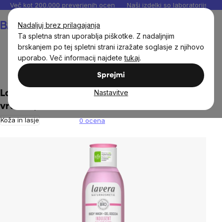
Preskoči
Več kot 200.000 preverjenih ocen
Naši izdelki so laboratorijsko te
na
Košarica
Nadaljuj brez prilagajanja
vsebino
Ta spletna stran uporablja piškotke. Z nadaljnjim
brskanjem po tej spletni strani izražate soglasje z njihovo
uporabo. Več informacij najdete
tukaj
.
Naravna kozmetika
Nega telesa
Sprejmi
Nastavitve
Lavera - Negovalni gel za tuširanje z divjo
vrtnico, 250 ml
Koža in lasje
0 ocena