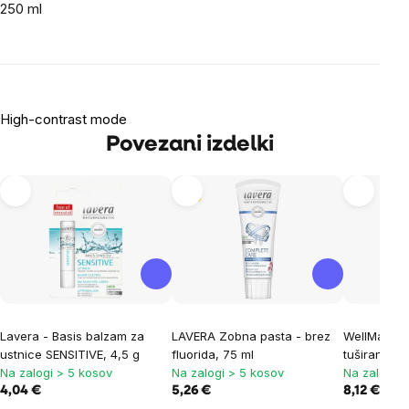
250 ml
High-contrast mode
Povezani izdelki
Tip
Lavera - Basis balzam za
LAVERA Zobna pasta - brez
WellMax® O
ustnice SENSITIVE, 4,5 g
fluorida, 75 ml
tuširanje, 
Na zalogi > 5 kosov
Na zalogi > 5 kosov
Na zalogi >
4,04 €
5,26 €
8,12 €