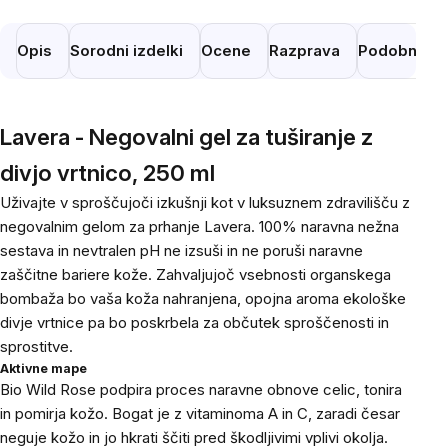
Opis
Sorodni izdelki
Ocene
Razprava
Podobni izd
Lavera - Negovalni gel za tuširanje z
divjo vrtnico, 250 ml
Uživajte v sproščujoči izkušnji kot v luksuznem zdravilišču z
negovalnim gelom za prhanje Lavera. 100% naravna nežna
sestava in nevtralen pH ne izsuši in ne poruši naravne
zaščitne bariere kože. Zahvaljujoč vsebnosti organskega
bombaža bo vaša koža nahranjena, opojna aroma ekološke
divje vrtnice pa bo poskrbela za občutek sproščenosti in
sprostitve.
Aktivne mape
Bio Wild Rose podpira proces naravne obnove celic, tonira
in pomirja kožo. Bogat je z vitaminoma A in C, zaradi česar
neguje kožo in jo hkrati ščiti pred škodljivimi vplivi okolja.