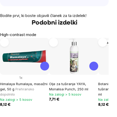
Bodite prvi, ki boste objavili članek za ta izdelek!
Podobni izdelki
High-contrast mode
Koža in la
1x
Himalaya Rumalaya, masažni
Olje za tuširanje YAYA,
Botanica Sl
gel, 50 g
Prehransko
Monalisa Punch, 250 ml
tuširanje 9
dopolnilo
Na zalogi > 5 kosov
ml
Na zalogi > 5 kosov
Na zalogi >
7,71 €
8,12 €
8,12 €