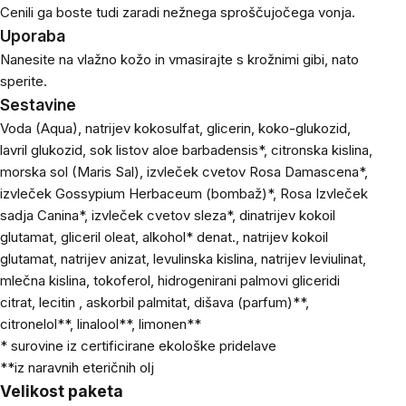
Cenili ga boste tudi zaradi nežnega sproščujočega vonja.
Uporaba
Nanesite na vlažno kožo in vmasirajte s krožnimi gibi, nato
sperite.
Sestavine
Voda (Aqua), natrijev kokosulfat, glicerin, koko-glukozid,
lavril glukozid, sok listov aloe barbadensis*, citronska kislina,
morska sol (Maris Sal), izvleček cvetov Rosa Damascena*,
izvleček Gossypium Herbaceum (bombaž)*, Rosa Izvleček
sadja Canina*, izvleček cvetov sleza*, dinatrijev kokoil
glutamat, gliceril oleat, alkohol* denat., natrijev kokoil
glutamat, natrijev anizat, levulinska kislina, natrijev leviulinat,
mlečna kislina, tokoferol, hidrogenirani palmovi gliceridi
citrat, lecitin , askorbil palmitat, dišava (parfum)**,
citronelol**, linalool**, limonen**
* surovine iz certificirane ekološke pridelave
**iz naravnih eteričnih olj
Velikost paketa