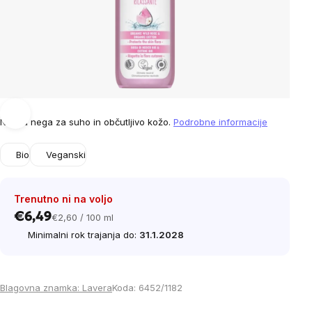
Nežna nega za suho in občutljivo kožo.
Podrobne informacije
Bio
Veganski
Trenutno ni na voljo
€6,49
€2,60 / 100 ml
Cena
Minimalni rok trajanja do:
31.1.2028
na
enoto:
Blagovna znamka:
Lavera
Koda:
6452/1182