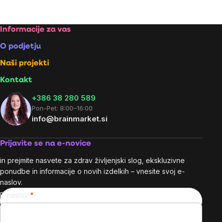
Footer
Informacije za vas
O podjetju
Naši projekti
Kontakt
+386 38 280 589
Pon-Pet: 8:00–16:00
info@brainmarket.si
Prijavite se na e-novice
in prejmite nasvete za zdrav življenjski slog, ekskluzivne
ponudbe in informacije o novih izdelkih – vnesite svoj e-
naslov.
E-naslov