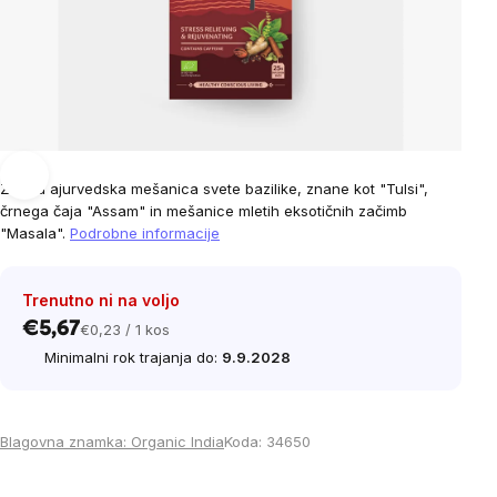
Znana ajurvedska mešanica svete bazilike, znane kot "Tulsi",
črnega čaja "Assam" in mešanice mletih eksotičnih začimb
"Masala".
Podrobne informacije
Trenutno ni na voljo
€5,67
€0,23 / 1 kos
Cena
Minimalni rok trajanja do:
9.9.2028
na
enoto:
Blagovna znamka:
Organic India
Koda:
34650