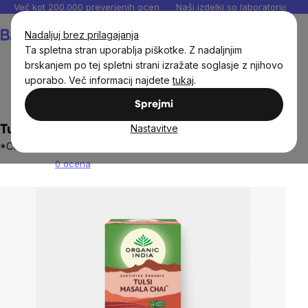
Preskoči
Več kot 200.000 preverjenih ocen
Naši izdelki so laboratorijsko te
na
Košarica
Nadaljuj brez prilagajanja
vsebino
Ta spletna stran uporablja piškotke. Z nadaljnjim
brskanjem po tej spletni strani izražate soglasje z njihovo
uporabo. Več informacij najdete
tukaj
.
Živila
Pijače
Čaji
Zeleni čaji
Sprejmi
Nastavitve
Tulsi Masala Chai ORGANIC, 25 vrečk
*Certifikat CZ-BIO-001
0 ocena