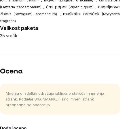
(Cinnamomum verum)
(Zingiber officinale)
, črni poper
, nageljnove
(Elettaria cardamomum)
(Piper nigrum)
žbice
, muškatni orešček
(Syzygium). aromaticum)
(Myrystica
fragrans)
Velikost paketa
25 vrečk
Ocena
Mnenja o izdelkih odražajo izključno stališča in mnenja
strank. Podjetje BRAINMARKET s.r.o. mnenj strank
predhodno ne odobrava.
Dodaj oceno