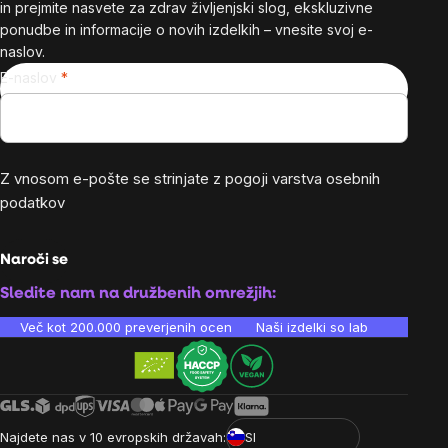
in prejmite nasvete za zdrav življenjski slog, ekskluzivne
ponudbe in informacije o novih izdelkih – vnesite svoj e-
naslov.
E-naslov
Z vnosom e-pošte se strinjate z
pogoji varstva osebnih
podatkov
Naroči se
Sledite nam na družbenih omrežjih:
Več kot 200.000 preverjenih ocen
Naši izdelki so laboratorijsko te
Najdete nas v 10 evropskih državah:
SI