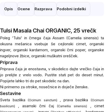
Opis
Ocene
Razprava
Podobni izdelki
Tulsi Masala Chai ORGANIC, 25 vrečk
Poleg 'Tulsi' in črnega čaja Assam (Camelia sinensis) ta
okusna mešanica vsebuje še cejlonski cimet, organski
ingver, organski kardamom, organski črni poper, organske
nageljnove žbice, organski muškatni orešček.
Priprava
Priprava čaja je enostavna, v skodelico dajte vrečko čaja in
jo prelijte z vrelo vodo. Pustite stati pet do deset minut.
Popijete lahko tri do pet skodelic na dan.
Ni primerno za otroke, nosečnice in doječe ženske.
Sestavine
Sveta bazilika
, prava bazilika
(Ocimum sanctum)
(Ocimum
, asamski črni čaj
, cimet
basilicum)
(Camellia sinensis)
, ingver
, kardamom