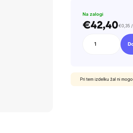
of
Na zalogi
5
stars.
€42,40
€0,35 /
Cena
na
enoto:
Do
Pri tem izdelku žal ni mog