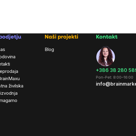
podjetju
Naši projekti
Kontakt
nas
Blog
odovina
takti
+386 38 280 58
leprodaja
Pon-Pet: 8:00–16:00
BrainMaxu
info@brainmarke
tna živilska
izvodnja
magamo