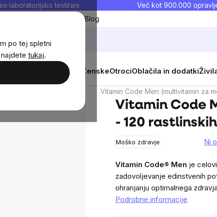
so laboratorijsko testirani
Več kot 900.000 opravlje
Moji priljubljeni
Blog
m po tej spletni
j najdete
tukaj
.
 prehrana
Novosti
Moški
Ženske
Otroci
Oblačila in dodatki
Živil
ivitamini
Multivitamini
Vitamin Code Men (multivitamin za mo
Vitamin Code M
- 120 rastlinski
Ni 
Moško zdravje
The
average
Vitamin Code® Men
je celov
product
zadovoljevanje edinstvenih pot
rating
ohranjanju optimalnega zdravja
is
Podrobne informacije
0,0
out