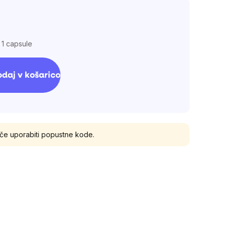
 1 capsule
daj v košarico
oče uporabiti popustne kode.