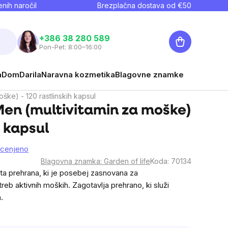
nih naročil
Brezplačna dostava od €
50
Košarica
+386 38 280 589
Pon-Pet: 8:00–16:00
a
Dom
Darila
Naravna kozmetika
Blagovne znamke
ške) - 120 rastlinskih kapsul
en (multivitamin za moške)
h kapsul
ocenjeno
Blagovna znamka:
Garden of life
Koda:
70134
ita prehrana, ki je posebej zasnovana za
reb aktivnih moških. Zagotavlja prehrano, ki služi
.