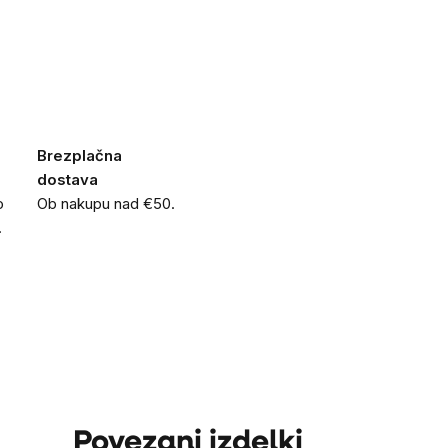
Brezplačna
dostava
o
Ob nakupu nad €50.
.
Povezani izdelki