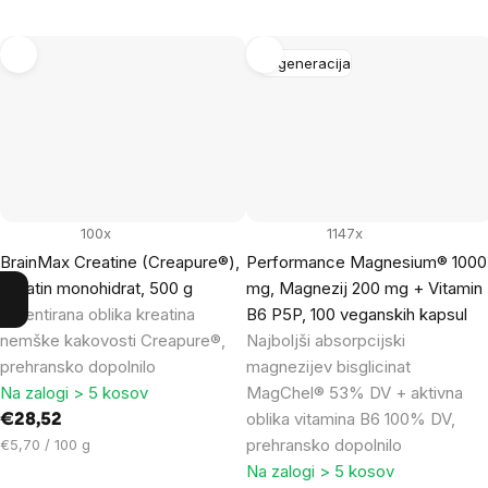
Regeneracija
100x
1147x
BrainMax Creatine (Creapure®),
Performance Magnesium® 1000
Kreatin monohidrat, 500 g
mg, Magnezij 200 mg + Vitamin
Patentirana oblika kreatina
B6 P5P, 100 veganskih kapsul
nemške kakovosti Creapure®,
Najboljši absorpcijski
prehransko dopolnilo
magnezijev bisglicinat
Na zalogi > 5 kosov
MagChel® 53% DV + aktivna
oblika vitamina B6 100% DV,
€28,52
Cena
prehransko dopolnilo
€5,70 / 100 g
na
Na zalogi > 5 kosov
enoto: