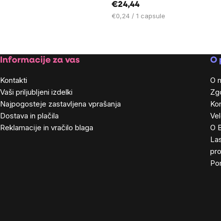
€24,44
Cena
€0,24 / 1 capsule
na
enoto:
Footer
Informacije za vas
O 
Kontakti
O 
Vaši priljubljeni izdelki
Zg
Najpogosteje zastavljena vprašanja
Kon
Dostava in plačila
Ve
Reklamacije in vračilo blaga
O 
Las
pro
Po