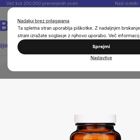
Preskoči
Več kot 200.000 preverjenih ocen
Naši izdelki 
na
vsebino
Nadaljuj brez prilagajanja
Ta spletna stran uporablja piškotke. Z nadaljnjim brskanje
strani izražate soglasje z njihovo uporabo. Več informaci
Išči
BrainMax®
Poletje
Prihrani
Cilji
Prehranska dopolnila in
Sprejmi
Nastavitve
Prehranska dopolnila in prehrana
Vitamini in mult