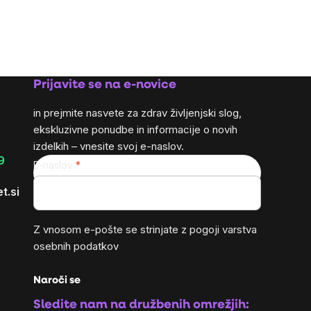
Prijavite se na e-novice
in prejmite nasvete za zdrav življenjski slog,
ekskluzivne ponudbe in informacije o novih
izdelkih – vnesite svoj e-naslov.
9
E-naslov
t.si
Z vnosom e-pošte se strinjate z
pogoji varstva
osebnih podatkov
Naroči se
Sledite nam na družbenih omrežjih: