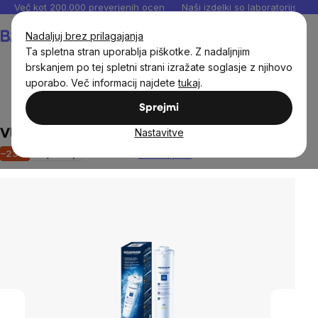
Preskoči
Več kot 200.000 preverjenih ocen
Naši izdelki so laboratorijsko te
na
Košarica
Nadaljuj brez prilagajanja
vsebino
Ta spletna stran uporablja piškotke. Z nadaljnjim
brskanjem po tej spletni strani izražate soglasje z njihovo
uporabo. Več informacij najdete
tukaj
.
Dom
Vodeni filtri in vrči
Sprejmi
Nastavitve
Vložek filtra K1-03 (5 mikronov)
–23 %
Razprodaja
Ni ocenjeno
The
average
product
rating
is
0,0
out
of
5
stars.