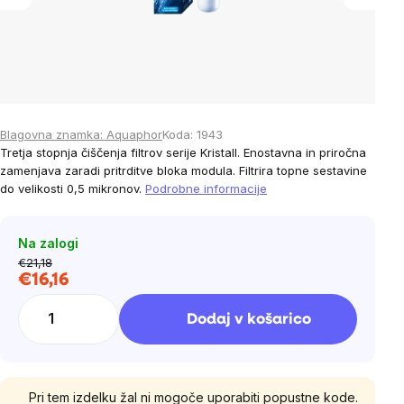
Blagovna znamka:
Aquaphor
Koda:
1943
Tretja stopnja čiščenja filtrov serije Kristall. Enostavna in priročna
zamenjava zaradi pritrditve bloka modula. Filtrira topne sestavine
do velikosti 0,5 mikronov.
Podrobne informacije
Na zalogi
€21,18
€16,16
Cena
na
Dodaj v košarico
enoto:
Pri tem izdelku žal ni mogoče uporabiti popustne kode.