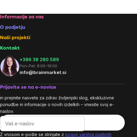
Footer
Informacije za vas
O podjetju
Naši projekti
Kontakt
+386 38 280 589
Pon-Pet: 8:00–16:00
info@brainmarket.si
Prijavite se na e-novice
in prejmite nasvete za zdrav življenjski slog, ekskluzivne
ponudbe in informacije o novih izdelkih – vnesite svoj e-
naslov.
Z vnosom e-pošte se strinjate z
pogoji varstva osebnih