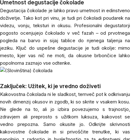
Umetnost degustacije čokolade
Degustacija čokolade je lahko pravo umetnost in edinstveno
doživetje. Tako kot pri vinu, je tudi pri čokoladi poudarek na
videzu, vonju, teksturi in okusu. Profesionalni degustatorji
pogosto ocenjujejo čokolado v več fazah – od prvotnega
pogleda na barvo in sijaj tablice do njenega taljenja na
jeziku. Ključ do uspešne degustacije je tudi okolje: mirno
mesto, kjer vas nič ne moti, da okusne brbončice lahko
popolnoma zaznajo vse odtenke.
Zaključek: Užitek, ki je vredno doživeti
Kakovostna čokolada ni le sladkost, temveč pot k odkrivanju
novih dimenzij okusov in zgodb, ki so skrite v vsakem kosu.
Ne glede na to, ali jo izbira povezujemo s trajnostjo,
zdravjem ali preprosto s užitkom luksuza, kakovost se
vedno prepozna. Samo okusite jo. Odkrijte skrivnosti
kakovostne čokolade in si privoščite trenutke, ki vas
napolnijo z radostjo in hvaležnostjo za ta edinstveni dar