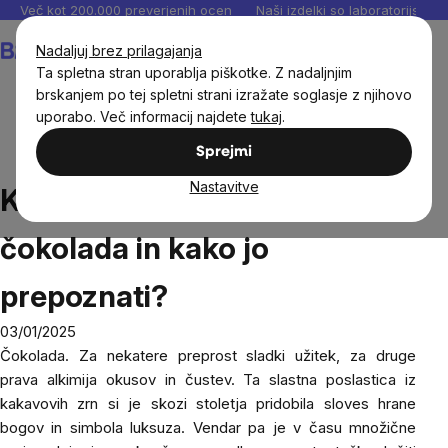
Preskoči
Več kot 200.000 preverjenih ocen
Naši izdelki so laboratorijsko te
na
Košarica
Nadaljuj brez prilagajanja
vsebino
Ta spletna stran uporablja piškotke. Z nadaljnjim
brskanjem po tej spletni strani izražate soglasje z njihovo
uporabo. Več informacij najdete
tukaj
.
Blog
Kaj ponuja kakovostna čokolada in kako jo
Sprejmi
prepoznati?
Nastavitve
Kaj ponuja kakovostna
čokolada in kako jo
prepoznati?
03/01/2025
Čokolada. Za nekatere preprost sladki užitek, za druge
prava alkimija okusov in čustev. Ta slastna poslastica iz
kakavovih zrn si je skozi stoletja pridobila sloves hrane
bogov in simbola luksuza. Vendar pa je v času množične