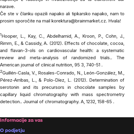
narave.
Če ste v članku opazili napako ali tipkarsko napako, nam to
prosim sporočite na mail
korektura@brainmarket.cz
. Hvala!
1
Hooper, L., Kay, C., Abdelhamid, A., Kroon, P., Cohn, J.,
Rimm, E., & Cassidy, A. (2012). Effects of chocolate, cocoa,
and flavan-3-ols on cardiovascular health: a systematic
review and meta-analysis of randomized trials..
The
American journal of clinical nutrition
, 95 3, 740-51 .
2
Guillén-Casla, V., Rosales-Conrado, N., León-González, M.,
Pérez-Arribas, L., & Polo-Díez, L. (2012). Determination of
serotonin and its precursors in chocolate samples by
capillary liquid chromatography with mass spectrometry
detection..
Journal of chromatography. A
, 1232, 158-65 .
Footer
Informacije za vas
O podjetju