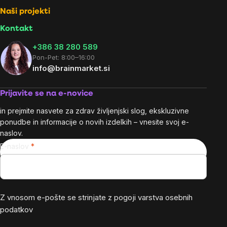
Naši projekti
Kontakt
+386 38 280 589
Pon-Pet: 8:00–16:00
info@brainmarket.si
Prijavite se na e-novice
in prejmite nasvete za zdrav življenjski slog, ekskluzivne
ponudbe in informacije o novih izdelkih – vnesite svoj e-
naslov.
E-naslov
Z vnosom e-pošte se strinjate z
pogoji varstva osebnih
podatkov