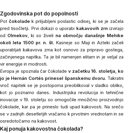
Zgodovinska pot do popolnosti
Pot
čokolade
k priljubljeni poslastic odisej, ki se je začela
pred tisočletji. Prvi dokazi o uporabi
kakavovih zrn
izvirajo
od
Olmekov
, ki so živeli
na območju današnje Mehike
okoli leta 1500 pr. n. št
. Kasneje so Maji in Azteki začeli
uporabljati kakavova zrna kot osnovo za pripravo gostega,
začinjenega napitka. Ta je bil namenjen elitam in je veljal za
vir energije in modrosti.
Evropa je spoznala čar čokolade
v začetku 16. stoletja, ko
jo je Hernán Cortés prinesel španskemu dvoru
. Takratni
vroč napitek se je postopoma preoblikoval v sladko obliko,
kot jo poznamo danes. Industrijska revolucija in tehnične
inovacije v 19. stoletju so omogočile množično proizvodnjo
čokolade, kar pa je prineslo tudi upad kakovosti. Na srečo
se v zadnjih desetletjih vračamo k prvotnim vrednotam in se
osredotočamo na kakovost.
Kaj ponuja kakovostna čokolada?