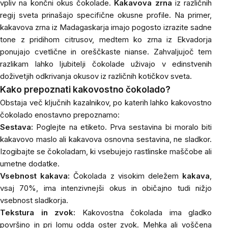
vpliv na končni okus čokolade.
Kakavova zrna
iz različnih
regij sveta prinašajo specifične okusne profile. Na primer,
kakavova zrna iz Madagaskarja imajo pogosto izrazite sadne
tone z pridihom citrusov, medtem ko zrna iz Ekvadorja
ponujajo cvetlične in oreščkaste nianse. Zahvaljujoč tem
razlikam lahko ljubitelji čokolade uživajo v edinstvenih
doživetjih odkrivanja okusov iz različnih kotičkov sveta.
Kako prepoznati kakovostno čokolado?
Obstaja več ključnih kazalnikov, po katerih lahko kakovostno
čokolado enostavno prepoznamo:
Sestava:
Poglejte na etiketo. Prva sestavina bi moralo biti
kakavovo maslo ali kakavova osnovna sestavina, ne sladkor.
Izogibajte se čokoladam, ki vsebujejo rastlinske maščobe ali
umetne dodatke.
Vsebnost kakava:
Čokolada z visokim deležem
kakava
,
vsaj 70%, ima intenzivnejši okus in običajno tudi nižjo
vsebnost sladkorja.
Tekstura in zvok:
Kakovostna čokolada ima gladko
površino in pri lomu odda oster zvok. Mehka ali voščena