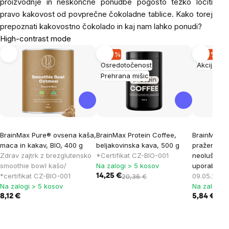
proizvodnje in neskončne ponudbe pogosto težko ločiti
pravo kakovost od povprečne čokoladne tablice. Kako torej
prepoznati kakovostno čokolado in kaj nam lahko ponudi?
High-contrast mode
-30 %
-20 %
Osredotočenost
Akcija
Prehrana mišic
BrainMax Pure® ovsena kaša,
BrainMax Protein Coffee,
BrainMax Pu
maca in kakav, BIO, 400 g
beljakovinska kava, 500 g
pražene in 
Zdrav zajtrk z brezglutensko
*Certifikat CZ-BIO-001
neoluščene
smoothie bowl kašo/
Na zalogi > 5 kosov
uporabe.
V
*certifikat CZ-BIO-001
09.05.2026
14,25 €
20,36 €
Na zalogi > 5 kosov
Na zalogi >
8,12 €
5,84 €
7,30