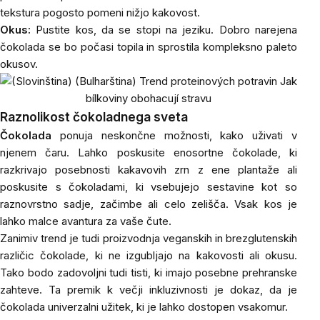
tekstura pogosto pomeni nižjo kakovost.
Okus:
Pustite kos, da se stopi na jeziku. Dobro narejena
čokolada se bo počasi topila in sprostila kompleksno paleto
okusov.
Raznolikost čokoladnega sveta
Čokolada
ponuja neskončne možnosti, kako uživati v
njenem čaru. Lahko poskusite enosortne čokolade, ki
razkrivajo posebnosti kakavovih zrn z ene plantaže ali
poskusite s čokoladami, ki vsebujejo sestavine kot so
raznovrstno sadje, začimbe ali celo zelišča. Vsak kos je
lahko malce avantura za vaše čute.
Zanimiv trend je tudi proizvodnja veganskih in brezglutenskih
različic čokolade, ki ne izgubljajo na kakovosti ali okusu.
Tako bodo zadovoljni tudi tisti, ki imajo posebne prehranske
zahteve. Ta premik k večji inkluzivnosti je dokaz, da je
čokolada univerzalni užitek, ki je lahko dostopen vsakomur.