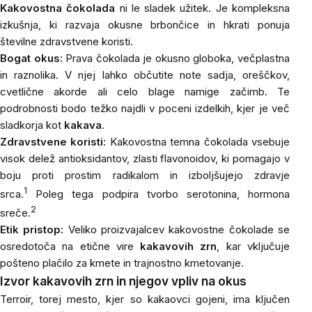
Kakovostna čokolada
ni le sladek užitek. Je kompleksna
izkušnja, ki razvaja okusne brbončice in hkrati ponuja
številne zdravstvene koristi.
Bogat okus:
Prava čokolada je okusno globoka, večplastna
in raznolika. V njej lahko občutite note sadja, oreščkov,
cvetlične akorde ali celo blage namige začimb. Te
podrobnosti bodo težko najdli v poceni izdelkih, kjer je več
sladkorja kot
kakava
.
Zdravstvene koristi:
Kakovostna temna čokolada vsebuje
visok delež antioksidantov, zlasti flavonoidov, ki pomagajo v
boju proti prostim radikalom in izboljšujejo zdravje
1
srca.
Poleg tega podpira tvorbo serotonina, hormona
2
sreče.
Etik pristop:
Veliko proizvajalcev kakovostne čokolade se
osredotoča na etične vire
kakavovih zrn
, kar vključuje
pošteno plačilo za kmete in trajnostno kmetovanje.
Izvor kakavovih zrn in njegov vpliv na okus
Terroir, torej mesto, kjer so kakaovci gojeni, ima ključen