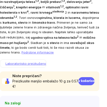
1,3
1,3
3
in razstrupljanju telesa
, boljši prebavi
, delovanju jeter
,
1
1,2
čiščenju
, krepitvi energije
in
vitalnosti
, optimalni ravni
4
sladkorja
holesterola v krvi
,
ravni
krvnega
2
in
naravnemu telesu
1,2
obrambe
. Tvori osnovo
spirulina, klorela in lucerna,
dopolnjena
s
kurkumo, stevio
in
limonsko travo.
Primeren je ne samo za
ljubitelje zelene hrane in zdravega načina življenja, temveč tudi za
tiste, ki jim življenjski slog ni idealen. Napitek lahko uporabljate
2
tudi redukcijsko, saj
ugodno vpliva na telesno težo
in
mišično
2
maso pri hujšanju
.
Sladkan
je
s stevio
in ima
osvežujoč okus
limete
, ki ga bodo cenili tudi tisti, ki še niso razvili okusa za
zeleno hrano.
Podrobne informacije
Laboratorijsko preizkušeno
Niste prepričani?
Preizkusite manjšo embalažo 10 g za 0.57
v košarico
€!
Na zalogi