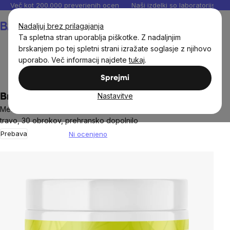
Preskoči
Več kot 200.000 preverjenih ocen
Naši izdelki so laboratorijsko te
na
Košarica
Nadaljuj brez prilagajanja
vsebino
Ta spletna stran uporablja piškotke. Z nadaljnjim
brskanjem po tej spletni strani izražate soglasje z njihovo
uporabo. Več informacij najdete
tukaj
.
BrainMax®
Sprejmi
Nastavitve
BrainMax Easy Greens, Limeta, 300 g
Mešanica zelene hrane z BIO kurkumo, stevio in limonsko
travo, 30 obrokov, prehransko dopolnilo
Prebava
Ni ocenjeno
The
average
product
rating
is
0,0
out
of
5