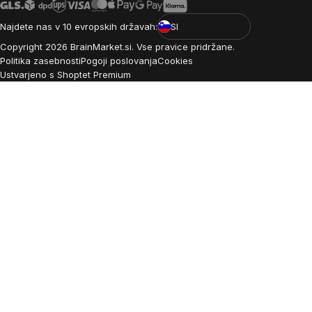
Najdete nas v 10 evropskih državah:
SI
Copyright
2026
BrainMarket.si. Vse pravice pridržane.
Politika zasebnosti
Pogoji poslovanja
Cookies
Ustvarjeno s Shoptet Premium