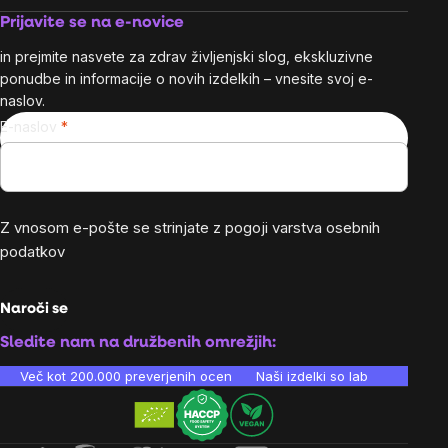
Prijavite se na e-novice
in prejmite nasvete za zdrav življenjski slog, ekskluzivne
ponudbe in informacije o novih izdelkih – vnesite svoj e-
naslov.
E-naslov
Z vnosom e-pošte se strinjate z
pogoji varstva osebnih
podatkov
Naroči se
Sledite nam na družbenih omrežjih:
Več kot 200.000 preverjenih ocen
Naši izdelki so laboratorijsko te