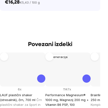
€16,28
€5,43 / 100 g
Cena
na
enoto:
Povezani izdelki
Regeneracija
6x
1147x
LAUF plastični shaker
Performance Magnesium®
BrainMax S
(stresalnik), črn, 700 ml
Črn
1000 mg, Magnezij 200 mg +
250 mg, 100
plastični shaker za šport in
Vitamin B6 P5P, 100
Kompleks z