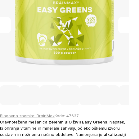
stars.
Blagovna znamka:
BrainMax
Koda:
47637
Uravnotežena mešanica
zelenih BIO živil Easy Greens
. Napitek,
ki ohranja vitamine in minerale zahvaljujoč
ekološkemu izvoru
sestavin in nežnemu načinu obdelave
.
Namenjena je
alkalizaciji