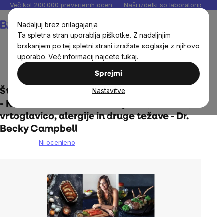
Preskoči
Več kot 200.000 preverjenih ocen
Naši izdelki so laboratorijsko te
na
Košarica
Nadaljuj brez prilagajanja
vsebino
Ta spletna stran uporablja piškotke. Z nadaljnjim
brskanjem po tej spletni strani izražate soglasje z njihovo
uporabo. Več informacij najdete
tukaj
.
Dom
Knjige
Sprejmi
Nastavitve
Štirifazni program ponastavitve histamina
- Kako odkriti vzroke za migrene, ekceme,
vrtoglavico, alergije in druge težave - Dr.
Becky Campbell
Ni ocenjeno
The
average
product
rating
is
0,0
out
of