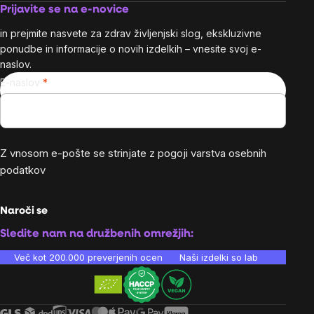
Prijavite se na e-novice
in prejmite nasvete za zdrav življenjski slog, ekskluzivne
ponudbe in informacije o novih izdelkih – vnesite svoj e-
naslov.
E-naslov
Z vnosom e-pošte se strinjate z
pogoji varstva osebnih
podatkov
Naroči se
Sledite nam na družbenih omrežjih:
Več kot 200.000 preverjenih ocen
Naši izdelki so laboratorijsko te