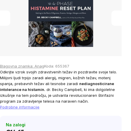
5
stars.
Blagovna znamka:
Anag
Koda:
655367
Odkrijte vzrok svojih zdravstvenih težav in pozdravite svoje telo.
Milijoni ljudi trpijo zaradi alergij, migren, kožnih težav, motenj
spanja, prebavnih težav ali tesnobe zaradi
nediagnosticirane
intolerance na histamin.
dr. Becky Campbell, ki ima dolgoletne
izkušnje na tem področju, je ustvarila revolucionaren štirifazni
program za zdravljenje telesa na naraven način.
Podrobne informacije
Na zalogi