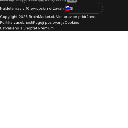
Najdete nas v 10 evropskih državah:
SI
Copyright
2026
BrainMarket.si. Vse pravice pridržane.
Politika zasebnosti
Pogoji poslovanja
Cookies
Ustvarjeno s Shoptet Premium