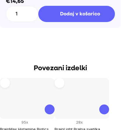
€14,65
Cena
na
Dodaj v košarico
enoto:
Povezani izdelki
95x
28x
BrainMax Histamine Biotics,
BrainLight Bralna svetilka,