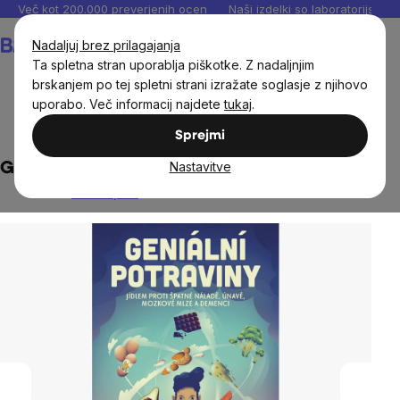
Preskoči
Več kot 200.000 preverjenih ocen
Naši izdelki so laboratorijsko te
na
Košarica
Nadaljuj brez prilagajanja
vsebino
Ta spletna stran uporablja piškotke. Z nadaljnjim
brskanjem po tej spletni strani izražate soglasje z njihovo
uporabo. Več informacij najdete
tukaj
.
Dom
Knjige
Sprejmi
Nastavitve
Genialna hrana - Max Lugavere
Ni ocenjeno
The
average
product
rating
is
0,0
out
of
5
stars.