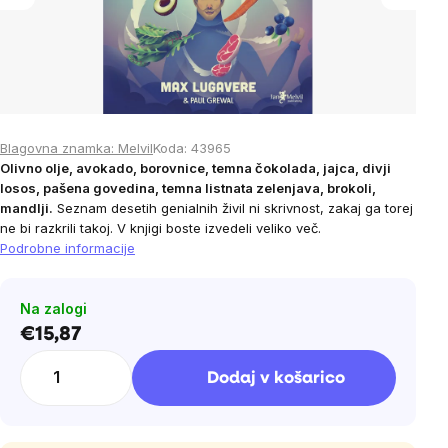
Blagovna znamka:
Melvil
Koda:
43965
Olivno olje, avokado, borovnice, temna čokolada, jajca, divji
losos, pašena govedina, temna listnata zelenjava, brokoli,
mandlji.
Seznam desetih genialnih živil ni skrivnost, zakaj ga torej
ne bi razkrili takoj. V knjigi boste izvedeli veliko več.
Podrobne informacije
Na zalogi
€15,87
Cena
na
Dodaj v košarico
enoto: