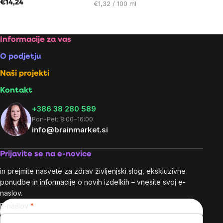
€14,24
Cena
€1,32 / 100 ml
na
enoto:
Footer
Informacije za vas
O podjetju
Naši projekti
Kontakt
+386 38 280 589
Pon-Pet: 8:00–16:00
info@brainmarket.si
Prijavite se na e-novice
in prejmite nasvete za zdrav življenjski slog, ekskluzivne
ponudbe in informacije o novih izdelkih – vnesite svoj e-
naslov.
E-naslov