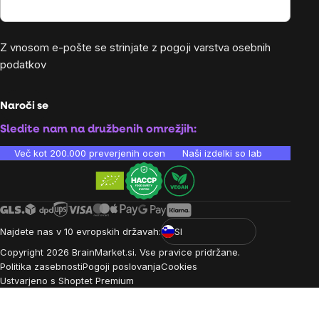
Z vnosom e-pošte se strinjate z
pogoji varstva osebnih
podatkov
Naroči se
Sledite nam na družbenih omrežjih:
Več kot 200.000 preverjenih ocen
Naši izdelki so laboratorijsko te
Najdete nas v 10 evropskih državah:
SI
Copyright
2026
BrainMarket.si. Vse pravice pridržane.
Politika zasebnosti
Pogoji poslovanja
Cookies
Ustvarjeno s Shoptet Premium