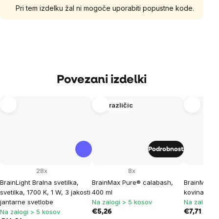
Pri tem izdelku žal ni mogoče uporabiti popustne kode.
Povezani izdelki
Več različic
Podrobnost
28x
8x
BrainLight Bralna svetilka,
BrainMax Pure® calabash,
BrainMax P
svetilka, 1700 K, 1 W, 3 jakosti
400 ml
kovina
jantarne svetlobe
Na zalogi > 5 kosov
Na zalogi >
Na zalogi > 5 kosov
€5,26
€7,71