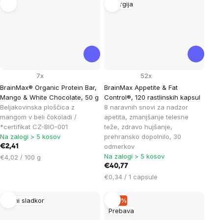
Energija
7x
52x
BrainMax® Organic Protein Bar,
BrainMax Appetite & Fat
Mango & White Chocolate, 50 g
Control®, 120 rastlinskih kapsul
Beljakovinska ploščica z
8 naravnih snovi za nadzor
mangom v beli čokoladi /
apetita, zmanjšanje telesne
*certifikat CZ-BIO-001
teže, zdravo hujšanje,
Na zalogi > 5 kosov
prehransko dopolnilo, 30
odmerkov
€2,41
Na zalogi > 5 kosov
Cena
€4,02 / 100 g
na
€40,77
enoto:
Cena
€0,34 / 1 capsule
na
enoto:
Krvni sladkor
–19 %
Prebava