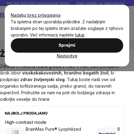
Preskoči
Več kot 200.000 preverjenih ocen
Naši izdelki so laboratorijsko te
na
Košarica
Nadaljuj brez prilagajanja
vsebino
Ta spletna stran uporablja piškotke. Z nadaljnjim
brskanjem po tej spletni strani izražate soglasje z njihovo
uporabo. Več informacij najdete
tukaj
.
🚀 Jaz 2.0
Želim jesti bolj zdravo
Sprejmi
Želim jesti bolj zdravo
Nastavitve
Zdravje in okusna hrana gresta z roko v roki, zato ponujamo
širok izbor
visokokakovostnih, hranilno bogatih živil
, ki
podpirajo
zdrav življenjski slog.
Tukaj boste našli vse od
organsko liofiliziranega sadja, preko granol, do naravnih
superživil. Pridružite se nam na poti do boljšega zdravja in
odkrijte veselje do hrane
NAJBOLJ PRODAJANO
High-contrast mode
BrainMax Pure® Lyophilized
BrainMa