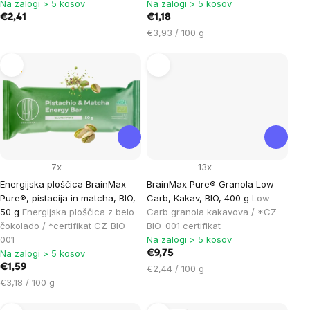
Na zalogi > 5 kosov
Na zalogi > 5 kosov
€2,41
€1,18
Cena
€3,93 / 100 g
na
enoto:
Tip
7x
13x
Energijska ploščica BrainMax
BrainMax Pure® Granola Low
Pure®, pistacija in matcha, BIO,
Carb, Kakav, BIO, 400 g
Low
50 g
Energijska ploščica z belo
Carb granola kakavova / *CZ-
čokolado / *certifikat CZ-BIO-
BIO-001 certifikat
001
Na zalogi > 5 kosov
Na zalogi > 5 kosov
€9,75
€1,59
Cena
€2,44 / 100 g
Cena
na
€3,18 / 100 g
na
enoto:
enoto: