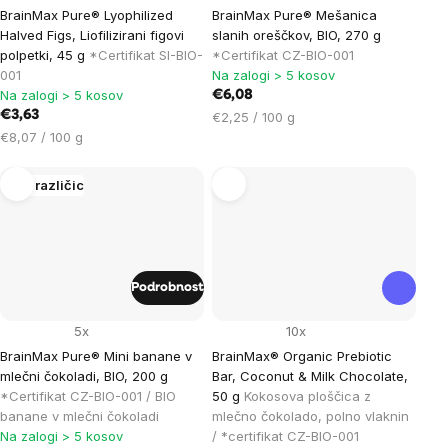
BrainMax Pure® Lyophilized
BrainMax Pure® Mešanica
Halved Figs, Liofilizirani figovi
slanih oreščkov, BIO, 270 g
polpetki, 45 g
*Certifikat SI-BIO-
*Certifikat CZ-BIO-001
001
Na zalogi > 5 kosov
Na zalogi > 5 kosov
€6,08
€3,63
Cena
€2,25 / 100 g
Cena
na
€8,07 / 100 g
na
enoto:
enoto:
Več različic
Podrobnost
5x
10x
BrainMax Pure® Mini banane v
BrainMax® Organic Prebiotic
mlečni čokoladi, BIO, 200 g
Bar, Coconut & Milk Chocolate,
*Certifikat CZ-BIO-001 / BIO
50 g
Kokosova ploščica z
banane v mlečni čokoladi
mlečno čokolado, polno vlaknin
Na zalogi > 5 kosov
/ *certifikat CZ-BIO-001