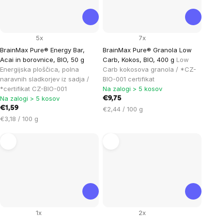
5x
7x
BrainMax Pure® Energy Bar,
BrainMax Pure® Granola Low
Acai in borovnice, BIO, 50 g
Carb, Kokos, BIO, 400 g
Low
Energijska ploščica, polna
Carb kokosova granola / *CZ-
naravnih sladkorjev iz sadja /
BIO-001 certifikat
*certifikat CZ-BIO-001
Na zalogi > 5 kosov
Na zalogi > 5 kosov
€9,75
€1,59
Cena
€2,44 / 100 g
Cena
na
€3,18 / 100 g
na
enoto:
enoto:
1x
2x