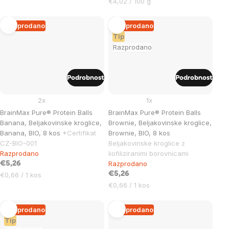
Cena
€4,02 / 100 g
na
enoto:
Razprodano
Razprodano
Tip
Razprodano
Podrobnost
Podrobnost
2x
1x
BrainMax Pure® Protein Balls
BrainMax Pure® Protein Balls
Banana, Beljakovinske kroglice,
Brownie, Beljakovinske kroglice,
Banana, BIO, 8 kos
*Certifikat
Brownie, BIO, 8 kos
CZ-BIO-001
Beljakovinske kroglice z
Razprodano
liofiliziranimi borovnicami
Razprodano
€5,26
Cena
€5,26
€0,66 / 1 kos
na
Cena
€0,66 / 1 kos
enoto:
na
enoto:
Razprodano
Razprodano
Tip