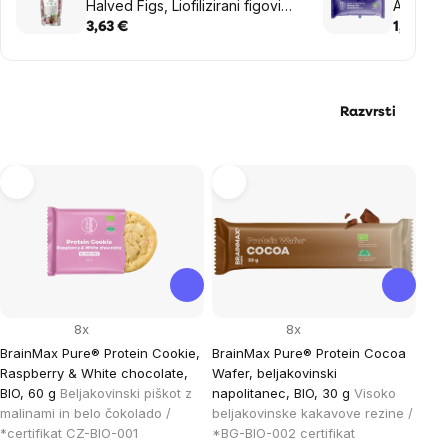
Halved Figs, Liofilizirani figovi
Acai in 
polpetki, 45 g
3,63 €
1,59 €
Razvrsti
List
of
products
8x
8x
BrainMax Pure® Protein Cookie,
BrainMax Pure® Protein Cocoa
Raspberry & White chocolate,
Wafer, beljakovinski
BIO, 60 g
Beljakovinski piškot z
napolitanec, BIO, 30 g
Visoko
malinami in belo čokolado /
beljakovinske kakavove rezine /
*certifikat CZ-BIO-001
*BG-BIO-002 certifikat