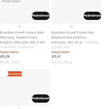
Razprodano
Podrobnost
Podrobnost
1x
5x
BrainMax Pure® Protein Balls
BrainMax Pure® Protein Bar,
Marcipan, Beljakovinske
Beljakovinska ploščica,
kroglice, Marcipan, BIO, 8 kos
Marcipan, BIO, 60 g
*Certifikat
*Certifikat CZ-BIO-001
CZ-BIO-001
Razprodano
Razprodano
€5,26
€2,41
Cena
Cena
€0,66 / 1 kos
€4,02 / 100 g
na
na
enoto:
enoto:
Razprodano
Podrobnost