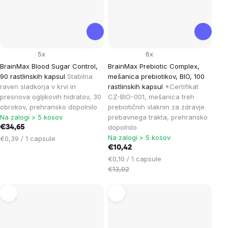
5x
6x
BrainMax Blood Sugar Control,
BrainMax Prebiotic Complex,
90 rastlinskih kapsul
Stabilna
mešanica prebiotikov, BIO, 100
raven sladkorja v krvi in ​​
rastlinskih kapsul
*Certifikat
presnova ogljikovih hidratov, 30
CZ-BIO-001, mešanica treh
obrokov, prehransko dopolnilo
prebiotičnih vlaknin za zdravje
Na zalogi > 5 kosov
prebavnega trakta, prehransko
dopolnilo
€34,65
Na zalogi > 5 kosov
Cena
€0,39 / 1 capsule
na
€10,42
enoto:
Cena
€0,10 / 1 capsule
na
€13,02
enoto:
Tip