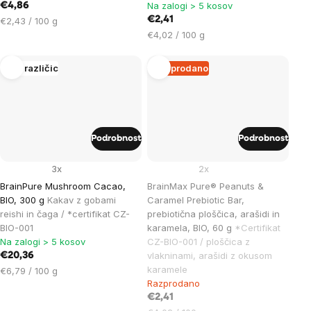
Na zalogi > 5 kosov
€4,86
Cena
€2,41
€2,43 / 100 g
na
Cena
€4,02 / 100 g
enoto:
na
enoto:
Več različic
Razprodano
Podrobnost
Podrobnost
3x
2x
BrainPure Mushroom Cacao,
BrainMax Pure® Peanuts &
BIO, 300 g
Kakav z gobami
Caramel Prebiotic Bar,
reishi in čaga / *certifikat CZ-
prebiotična ploščica, arašidi in
BIO-001
karamela, BIO, 60 g
*Certifikat
Na zalogi > 5 kosov
CZ-BIO-001 / ploščica z
vlakninami, arašidi z okusom
€20,36
karamele
Cena
€6,79 / 100 g
Razprodano
na
enoto:
€2,41