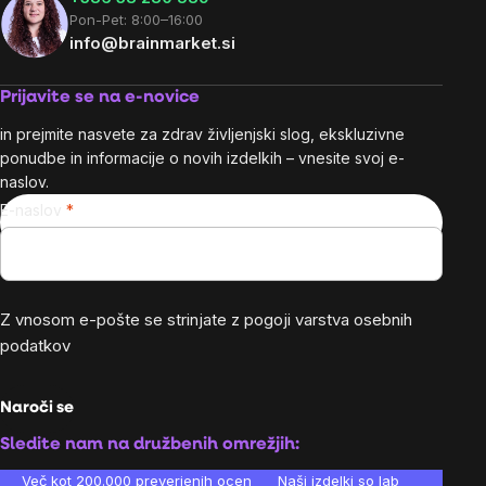
Pon-Pet: 8:00–16:00
info@brainmarket.si
Prijavite se na e-novice
in prejmite nasvete za zdrav življenjski slog, ekskluzivne
ponudbe in informacije o novih izdelkih – vnesite svoj e-
naslov.
E-naslov
Z vnosom e-pošte se strinjate z
pogoji varstva osebnih
podatkov
Naroči se
Sledite nam na družbenih omrežjih:
Več kot 200.000 preverjenih ocen
Naši izdelki so laboratorijsko te