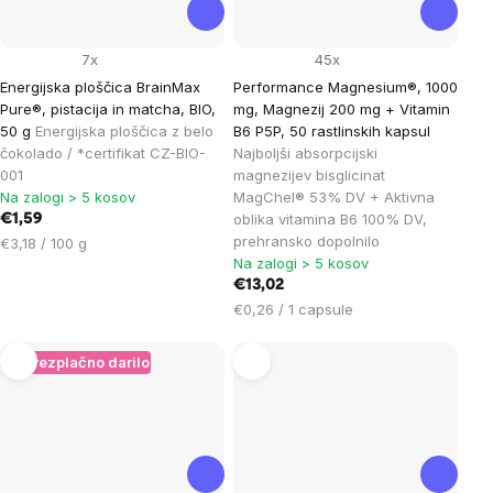
7x
45x
Energijska ploščica BrainMax
Performance Magnesium®, 1000
Pure®, pistacija in matcha, BIO,
mg, Magnezij 200 mg + Vitamin
50 g
Energijska ploščica z belo
B6 P5P, 50 rastlinskih kapsul
čokolado / *certifikat CZ-BIO-
Najboljši absorpcijski
001
magnezijev bisglicinat
Na zalogi > 5 kosov
MagChel® 53% DV + Aktivna
oblika vitamina B6 100% DV,
€1,59
prehransko dopolnilo
Cena
€3,18 / 100 g
Na zalogi > 5 kosov
na
enoto:
€13,02
Cena
€0,26 / 1 capsule
na
enoto:
+ Brezplačno darilo