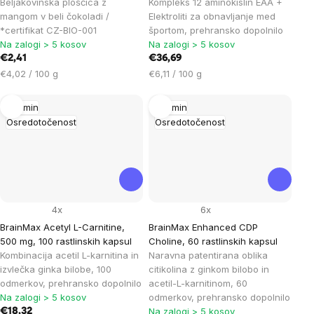
Beljakovinska ploščica z
Kompleks 12 aminokislin EAA +
mangom v beli čokoladi /
Elektroliti za obnavljanje med
*certifikat CZ-BIO-001
športom, prehransko dopolnilo
Na zalogi > 5 kosov
Na zalogi > 5 kosov
€2,41
€36,69
Cena
Cena
€4,02 / 100 g
€6,11 / 100 g
na
na
enoto:
enoto:
Spomin
Spomin
Osredotočenost
Osredotočenost
4x
6x
BrainMax Acetyl L-Carnitine,
BrainMax Enhanced CDP
500 mg, 100 rastlinskih kapsul
Choline, 60 rastlinskih kapsul
Kombinacija acetil L-karnitina in
Naravna patentirana oblika
izvlečka ginka bilobe, 100
citikolina z ginkom bilobo in
odmerkov, prehransko dopolnilo
acetil-L-karnitinom, 60
Na zalogi > 5 kosov
odmerkov, prehransko dopolnilo
Na zalogi > 5 kosov
€18,32