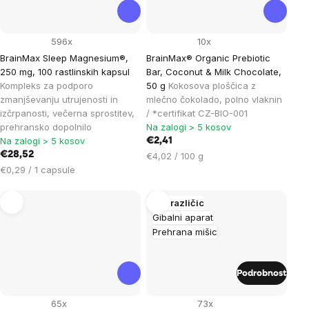
596x
10x
BrainMax Sleep Magnesium®,
BrainMax® Organic Prebiotic
250 mg, 100 rastlinskih kapsul
Bar, Coconut & Milk Chocolate,
Kompleks za podporo
50 g
Kokosova ploščica z
zmanjševanju utrujenosti in
mlečno čokolado, polno vlaknin
izčrpanosti, večerna sprostitev,
/ *certifikat CZ-BIO-001
prehransko dopolnilo
Na zalogi > 5 kosov
Na zalogi > 5 kosov
€2,41
€28,52
Cena
€4,02 / 100 g
Cena
na
€0,29 / 1 capsule
na
enoto:
enoto:
Več različic
Gibalni aparat
Prehrana mišic
Podrobnost
65x
73x