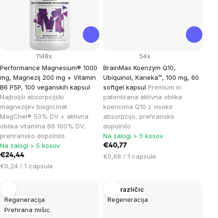
1148x
54x
Performance Magnesium® 1000
BrainMax Koenzym Q10,
mg, Magnezij 200 mg + Vitamin
Ubiquinol, Kaneka™, 100 mg, 60
B6 P5P, 100 veganskih kapsul
softgel kapsul
Premium in
Najboljši absorpcijski
patentirana aktivna oblika
magnezijev bisglicinat
koencima Q10 z visoko
MagChel® 53% DV + aktivna
absorpcijo, prehransko
oblika vitamina B6 100% DV,
dopolnilo
prehransko dopolnilo
Na zalogi > 5 kosov
Na zalogi > 5 kosov
€40,77
€24,44
Cena
€0,68 / 1 capsule
Cena
na
€0,24 / 1 capsule
na
enoto:
enoto:
Tip
Več različic
Regeneracija
Regeneracija
Prehrana mišic