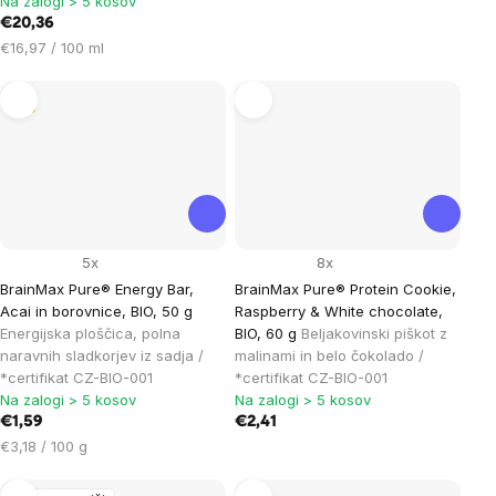
Na zalogi > 5 kosov
na
€20,36
enoto:
Cena
€16,97 / 100 ml
na
enoto:
Tip
5x
8x
BrainMax Pure® Energy Bar,
BrainMax Pure® Protein Cookie,
Acai in borovnice, BIO, 50 g
Raspberry & White chocolate,
Energijska ploščica, polna
BIO, 60 g
Beljakovinski piškot z
naravnih sladkorjev iz sadja /
malinami in belo čokolado /
*certifikat CZ-BIO-001
*certifikat CZ-BIO-001
Na zalogi > 5 kosov
Na zalogi > 5 kosov
€1,59
€2,41
Cena
€3,18 / 100 g
na
enoto: