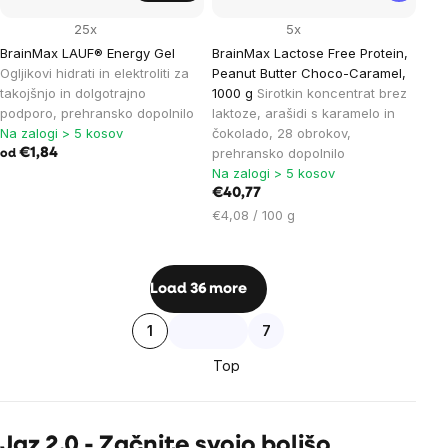
25x
5x
BrainMax LAUF® Energy Gel
BrainMax Lactose Free Protein,
Ogljikovi hidrati in elektroliti za
Peanut Butter Choco-Caramel,
takojšnjo in dolgotrajno
1000 g
Sirotkin koncentrat brez
podporo, prehransko dopolnilo
laktoze, arašidi s karamelo in
Na zalogi > 5 kosov
čokolado, 28 obrokov,
prehransko dopolnilo
€1,84
od
Na zalogi > 5 kosov
€40,77
Cena
€4,08 / 100 g
na
enoto:
Listing
Load 36 more
controls
Pagination
1
7
Top
Jaz 2.0 - Začnite svojo boljšo