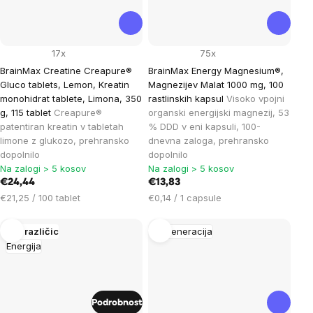
17x
75x
BrainMax Creatine Creapure®
BrainMax Energy Magnesium®,
Gluco tablets, Lemon, Kreatin
Magnezijev Malat 1000 mg, 100
monohidrat tablete, Limona, 350
rastlinskih kapsul
Visoko vpojni
g, 115 tablet
Creapure®
organski energijski magnezij, 53
patentiran kreatin v tabletah
% DDD v eni kapsuli, 100-
limone z glukozo, prehransko
dnevna zaloga, prehransko
dopolnilo
dopolnilo
Na zalogi > 5 kosov
Na zalogi > 5 kosov
€24,44
€13,83
Cena
Cena
€21,25 / 100 tablet
€0,14 / 1 capsule
na
na
enoto:
enoto:
Več različic
Regeneracija
Energija
Podrobnost