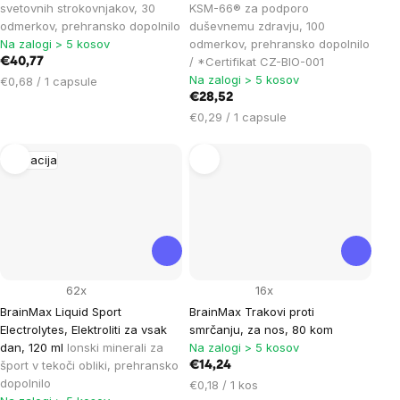
svetovnih strokovnjakov, 30
KSM-66® za podporo
odmerkov, prehransko dopolnilo
duševnemu zdravju, 100
Na zalogi > 5 kosov
odmerkov, prehransko dopolnilo
/ *Certifikat CZ-BIO-001
€40,77
Na zalogi > 5 kosov
Cena
€0,68 / 1 capsule
na
€28,52
enoto:
Cena
€0,29 / 1 capsule
na
enoto:
Hidracija
62x
16x
BrainMax Liquid Sport
BrainMax Trakovi proti
Electrolytes, Elektroliti za vsak
smrčanju, za nos, 80 kom
dan, 120 ml
Ionski minerali za
Na zalogi > 5 kosov
šport v tekoči obliki, prehransko
€14,24
dopolnilo
Cena
€0,18 / 1 kos