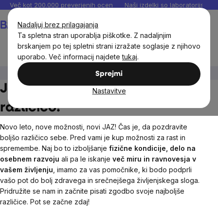
Preskoči
Več kot 200.000 preverjenih ocen
Naši izdelki so laboratorijsko te
na
Košarica
Nadaljuj brez prilagajanja
vsebino
Ta spletna stran uporablja piškotke. Z nadaljnjim
brskanjem po tej spletni strani izražate soglasje z njihovo
uporabo. Več informacij najdete
tukaj
.
🚀 Jaz 2.0
Sprejmi
Jaz 2.0 - Začnite svojo boljšo
Nastavitve
različico!
Novo leto, nove možnosti, novi JAZ! Čas je, da pozdravite
boljšo različico sebe. Pred vami je kup možnosti za rast in
spremembe. Naj bo to izboljšanje
fizične kondicije, delo na
osebnem razvoju
ali pa le iskanje
več miru in ravnovesja v
vašem življenju
, imamo za vas pomočnike, ki bodo podprli
vašo pot do bolj zdravega in srečnejšega življenjskega sloga.
Pridružite se nam in začnite pisati zgodbo svoje najboljše
različice. Pot se začne zdaj!