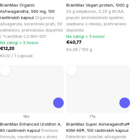
BrainMax Organic
BrainMax Vegan protein, 1000 g
Ashwagandha, 560 mg, 100
24 g beljakovin, 5,29 g BCAA,
rastlinskih kapsul
Organska
popoln aminokislinski spekter,
ašvaganda, koreninski prah, 50
sladkano s stevijo, prehransko
odmerkov, prehransko dopolnilo
dopolnilo
/ *certifikat CZ-BIO-001
Na zalogi > 5 kosov
Na zalogi > 5 kosov
€40,77
€12,20
Cena
€4,08 / 100 g
Cena
na
€0,12 / 1 capsule
na
enoto:
enoto:
16x
71x
BrainMax Enhanced Urolithin A,
BrainMax Super Ashwagandha®
60 rastlinskih kapsul
Premium
KSM-66®, 100 rastlinskih kapsul
formula, navdihnjena s strani
Patentiran izvleček ašvagande