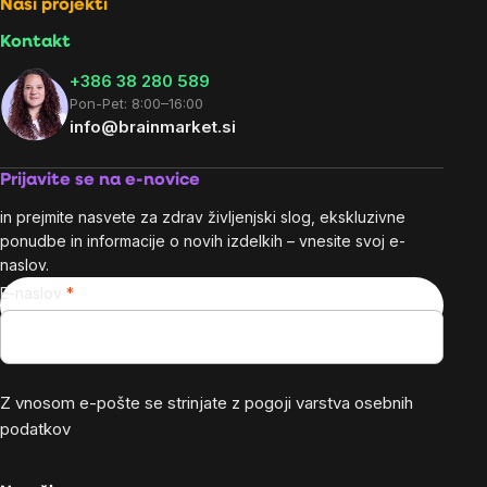
Naši projekti
Kontakt
+386 38 280 589
Pon-Pet: 8:00–16:00
info@brainmarket.si
Prijavite se na e-novice
in prejmite nasvete za zdrav življenjski slog, ekskluzivne
ponudbe in informacije o novih izdelkih – vnesite svoj e-
naslov.
E-naslov
Z vnosom e-pošte se strinjate z
pogoji varstva osebnih
podatkov