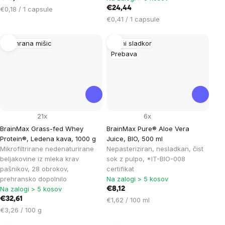
Cena
€24,44
€0,18 / 1 capsule
na
Cena
€0,41 / 1 capsule
enoto:
na
enoto:
Prehrana mišic
Krvni sladkor
Prebava
21x
6x
BrainMax Grass-fed Whey
BrainMax Pure® Aloe Vera
Protein®, Ledena kava, 1000 g
Juice, BIO, 500 ml
Mikrofiltrirane nedenaturirane
Nepasteriziran, nesladkan, čist
beljakovine iz mleka krav
sok z pulpo, *IT-BIO-008
pašnikov, 28 obrokov,
certifikat
prehransko dopolnilo
Na zalogi > 5 kosov
Na zalogi > 5 kosov
€8,12
€32,61
Cena
€1,62 / 100 ml
Cena
na
€3,26 / 100 g
na
enoto: