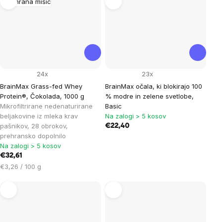
Prehrana mišic
24x
23x
BrainMax Grass-fed Whey
BrainMax očala, ki blokirajo 100
Protein®, Čokolada, 1000 g
% modre in zelene svetlobe,
Mikrofiltrirane nedenaturirane
Basic
beljakovine iz mleka krav
Na zalogi > 5 kosov
pašnikov, 28 obrokov,
€22,40
prehransko dopolnilo
Na zalogi > 5 kosov
€32,61
Cena
€3,26 / 100 g
na
enoto: