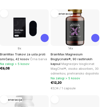
List
Regeneracija
of
products
9x
14x
BrainMax Trakovi za usta proti
BrainMax Magnesium
smrčanju, 42 kosov
Črna barva
Bisglycinate®, 90 rastlinskih
Na zalogi > 5 kosov
kapsul
Magnezijev bisglicinat
MagChel®, visoko absorben, 30
€6,08
odmerkov, prehransko dopolnilo
Na zalogi > 5 kosov
€12,20
Cena
€0,14 / 1 capsule
na
enoto:
Regeneracija