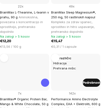
22x
49x
BrainMax L-Theanine, L-teanin v
BrainMax Sleep Magnesium®,
prahu, 90 g
Aminokislina,
250 mg, 50 rastlinskih kapsul
povezana s koncentracijo in
Kompleks za zdrav spanec,
sprostitvijo, prehransko
sprostitev in hitro uspavanje,
dopolnilo
prehransko dopolnilo
Na zalogi > 5 kosov
Na zalogi > 5 kosov
€12,20
€15,47
Cena
Cena
€13,56 / 100 g
€0,31 / 1 capsule
na
na
enoto:
enoto:
Več različic
Hidracija
Prehrana mišic
Podrobnost
7x
142x
BrainMax® Organic Protein Bar,
Performance Amino Electrolyte
Mango & White Chocolate, 50 g
Complex, EAA + Elektroliti, 600 g