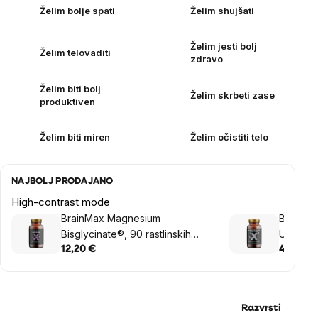
Želim bolje spati
Želim shujšati
Želim jesti bolj
Želim telovaditi
zdravo
Želim biti bolj
Želim skrbeti zase
produktiven
Želim biti miren
Želim očistiti telo
NAJBOLJ PRODAJANO
High-contrast mode
BrainMax Magnesium
BrainMa
Bisglycinate®, 90 rastlinskih
Ubiquin
kapsul
softgel 
12,20 €
40,77 €
Razvrsti