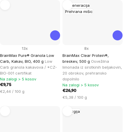
enoto:
Regeneracija
Prehrana mišic
13x
8x
BrainMax Pure® Granola Low
BrainMax Clear Protein®,
Carb, Kakav, BIO, 400 g
Low
breskev, 500 g
Osvežilna
Carb granola kakavova / *CZ-
limonada iz sirotkinih beljakovin,
BIO-001 certifikat
20 obrokov, prehransko
Na zalogi > 5 kosov
dopolnilo
Na zalogi > 5 kosov
€9,75
Cena
€26,90
€2,44 / 100 g
na
Cena
€5,38 / 100 g
enoto:
na
enoto:
Energija