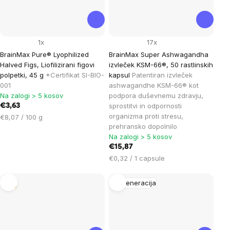
1x
17x
BrainMax Pure® Lyophilized
BrainMax Super Ashwagandha
Halved Figs, Liofilizirani figovi
izvleček KSM-66®, 50 rastlinskih
polpetki, 45 g
*Certifikat SI-BIO-
kapsul
Patentiran izvleček
001
ashwagandhe KSM-66® kot
Na zalogi > 5 kosov
podpora duševnemu zdravju,
sprostitvi in odpornosti
€3,63
organizma proti stresu,
Cena
€8,07 / 100 g
prehransko dopolnilo
na
Na zalogi > 5 kosov
enoto:
€15,87
Cena
€0,32 / 1 capsule
na
enoto:
Tip
Regeneracija