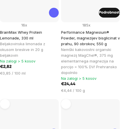
Podrobnost
16x
185x
BrainMax Whey Protein
Performance Magnesium®
Lemonade, 330 ml
Powder, magnezijev bisglicinat v
Beljakovinska limonada z
prahu, 90 obrokov, 550 g
okusom breskve in 20 g
Nemški kakovostni organski
beljakovin
magnezij MagChel®, 375 mg
Na zalogi > 5 kosov
elementarnega magnezija na
porcijo = 100% DV! Prehransko
€2,82
dopolnilo
Cena
€0,85 / 100 ml
Na zalogi > 5 kosov
na
enoto:
€24,44
Cena
€4,44 / 100 g
na
enoto: