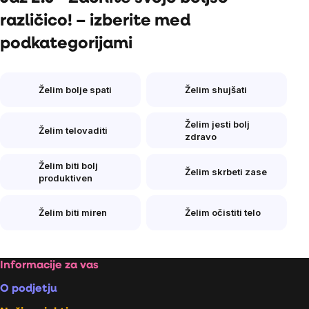
različico! – izberite med
podkategorijami
Želim bolje spati
Želim shujšati
Želim jesti bolj
Želim telovaditi
zdravo
Želim biti bolj
Želim skrbeti zase
produktiven
Želim biti miren
Želim očistiti telo
Footer
Informacije za vas
O podjetju